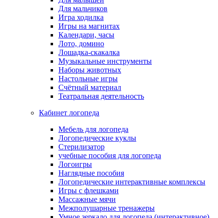
Для мальчиков
Игра ходилка
Игры на магнитах
Календари, часы
Лото, домино
Лошадка-скакалка
Музыкальные инструменты
Наборы животных
Настольные игры
Счётный материал
Театральная деятельность
Кабинет логопеда
Мебель для логопеда
Логопедические куклы
Стерилизатор
учебные пособия для логопеда
Логоигры
Наглядные пособия
Логопедические интерактивные комплексы
Игры с флешками
Массажные мячи
Межполушарные тренажеры
Умное зеркало для логопеда (интерактивное)