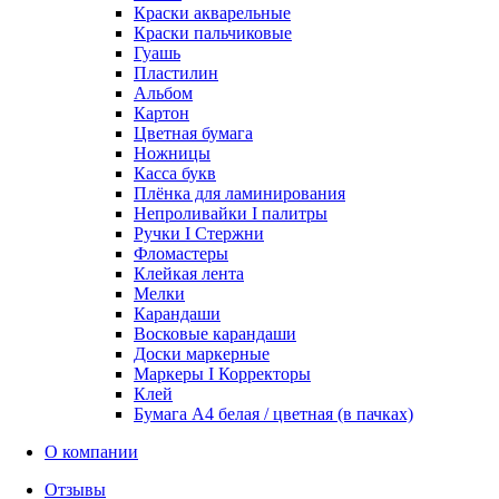
Краски акварельные
Краски пальчиковые
Гуашь
Пластилин
Альбом
Картон
Цветная бумага
Ножницы
Касса букв
Плёнка для ламинирования
Непроливайки I палитры
Ручки I Стержни
Фломастеры
Клейкая лента
Мелки
Карандаши
Восковые карандаши
Доски маркерные
Маркеры I Корректоры
Клей
Бумага А4 белая / цветная (в пачках)
О компании
Отзывы