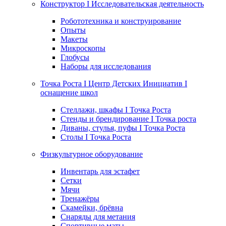
Конструктор I Исследовательская деятельность
Робототехника и конструирование
Опыты
Макеты
Микроскопы
Глобусы
Наборы для исследования
Точка Роста I Центр Детских Инициатив I
оснащение школ
Стеллажи, шкафы I Точка Роста
Стенды и брендирование I Точка роста
Диваны, стулья, пуфы I Точка Роста
Столы I Точка Роста
Физкультурное оборудование
Инвентарь для эстафет
Сетки
Мячи
Тренажёры
Скамейки, брёвна
Снаряды для метания
Спортивные маты