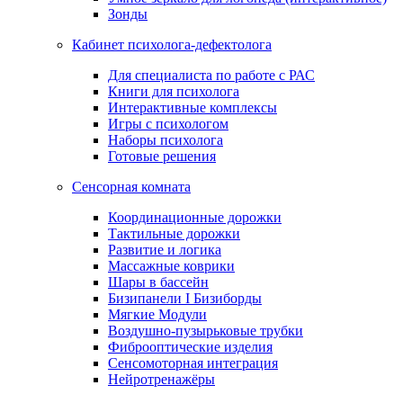
Зонды
Кабинет психолога-дефектолога
Для специалиста по работе с РАС
Книги для психолога
Интерактивные комплексы
Игры с психологом
Наборы психолога
Готовые решения
Сенсорная комната
Координационные дорожки
Тактильные дорожки
Развитие и логика
Массажные коврики
Шары в бассейн
Бизипанели I Бизиборды
Мягкие Модули
Воздушно-пузырьковые трубки
Фиброоптические изделия
Сенсомоторная интеграция
Нейротренажёры