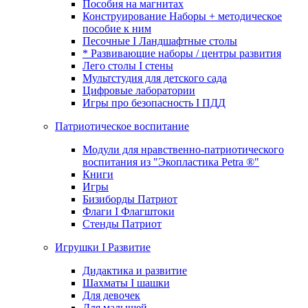
Пособия на магнитах
Конструирование Наборы + методическое
пособие к ним
Песочные I Ландшафтные столы
* Развивающие наборы / центры развития
Лего столы I стены
Мультстудия для детского сада
Цифровые лаборатории
Игры про безопасность I ПДД
Патриотическое воспитание
Модули для нравственно-патриотического
воспитания из "Экопластика Petra ®"
Книги
Игры
Бизиборды Патриот
Флаги I Флагштоки
Стенды Патриот
Игрушки I Развитие
Дидактика и развитие
Шахматы I шашки
Для девочек
Для малышей