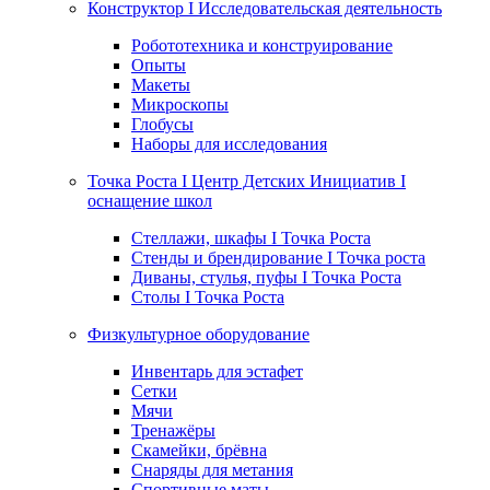
Конструктор I Исследовательская деятельность
Робототехника и конструирование
Опыты
Макеты
Микроскопы
Глобусы
Наборы для исследования
Точка Роста I Центр Детских Инициатив I
оснащение школ
Стеллажи, шкафы I Точка Роста
Стенды и брендирование I Точка роста
Диваны, стулья, пуфы I Точка Роста
Столы I Точка Роста
Физкультурное оборудование
Инвентарь для эстафет
Сетки
Мячи
Тренажёры
Скамейки, брёвна
Снаряды для метания
Спортивные маты