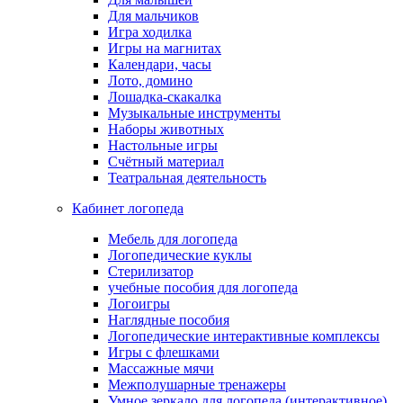
Для мальчиков
Игра ходилка
Игры на магнитах
Календари, часы
Лото, домино
Лошадка-скакалка
Музыкальные инструменты
Наборы животных
Настольные игры
Счётный материал
Театральная деятельность
Кабинет логопеда
Мебель для логопеда
Логопедические куклы
Стерилизатор
учебные пособия для логопеда
Логоигры
Наглядные пособия
Логопедические интерактивные комплексы
Игры с флешками
Массажные мячи
Межполушарные тренажеры
Умное зеркало для логопеда (интерактивное)