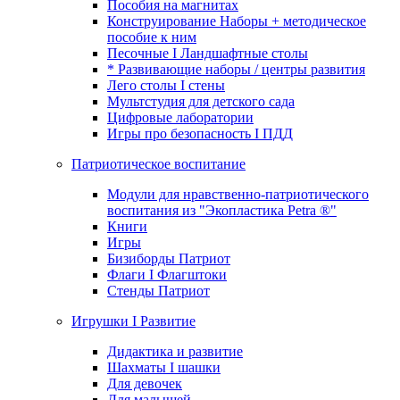
Пособия на магнитах
Конструирование Наборы + методическое
пособие к ним
Песочные I Ландшафтные столы
* Развивающие наборы / центры развития
Лего столы I стены
Мультстудия для детского сада
Цифровые лаборатории
Игры про безопасность I ПДД
Патриотическое воспитание
Модули для нравственно-патриотического
воспитания из "Экопластика Petra ®"
Книги
Игры
Бизиборды Патриот
Флаги I Флагштоки
Стенды Патриот
Игрушки I Развитие
Дидактика и развитие
Шахматы I шашки
Для девочек
Для малышей