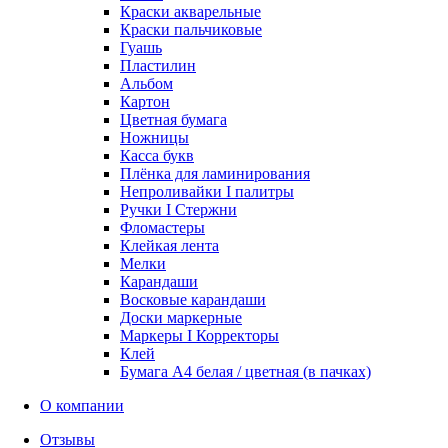
Краски акварельные
Краски пальчиковые
Гуашь
Пластилин
Альбом
Картон
Цветная бумага
Ножницы
Касса букв
Плёнка для ламинирования
Непроливайки I палитры
Ручки I Стержни
Фломастеры
Клейкая лента
Мелки
Карандаши
Восковые карандаши
Доски маркерные
Маркеры I Корректоры
Клей
Бумага А4 белая / цветная (в пачках)
О компании
Отзывы