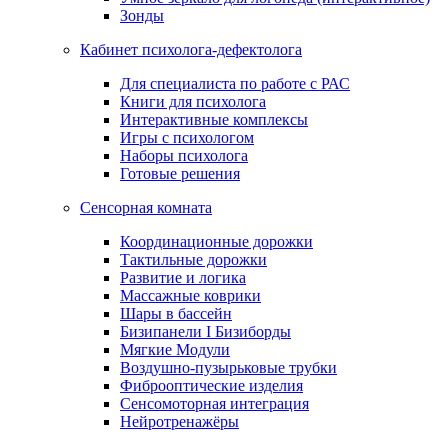
Зонды
Кабинет психолога-дефектолога
Для специалиста по работе с РАС
Книги для психолога
Интерактивные комплексы
Игры с психологом
Наборы психолога
Готовые решения
Сенсорная комната
Координационные дорожки
Тактильные дорожки
Развитие и логика
Массажные коврики
Шары в бассейн
Бизипанели I Бизиборды
Мягкие Модули
Воздушно-пузырьковые трубки
Фиброоптические изделия
Сенсомоторная интеграция
Нейротренажёры