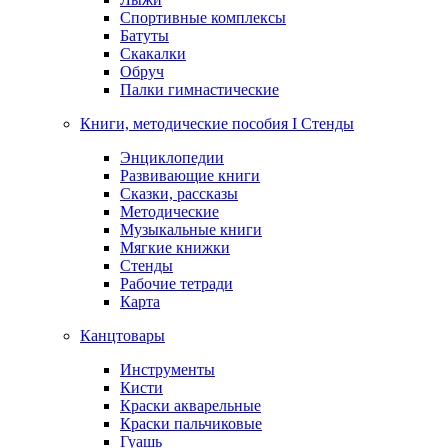
Спортивные комплексы
Батуты
Скакалки
Обруч
Палки гимнастические
Книги, методические пособия I Стенды
Энциклопедии
Развивающие книги
Сказки, рассказы
Методические
Музыкальные книги
Мягкие книжки
Стенды
Рабочие тетради
Карта
Канцтовары
Инструменты
Кисти
Краски акварельные
Краски пальчиковые
Гуашь