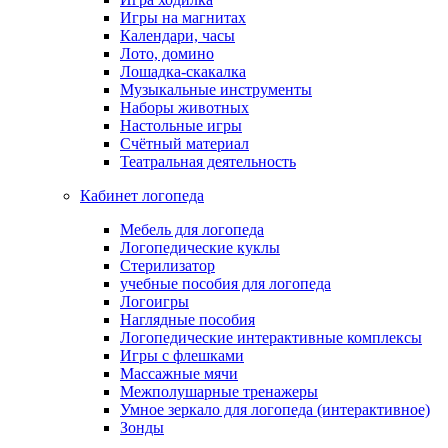
Игры на магнитах
Календари, часы
Лото, домино
Лошадка-скакалка
Музыкальные инструменты
Наборы животных
Настольные игры
Счётный материал
Театральная деятельность
Кабинет логопеда
Мебель для логопеда
Логопедические куклы
Стерилизатор
учебные пособия для логопеда
Логоигры
Наглядные пособия
Логопедические интерактивные комплексы
Игры с флешками
Массажные мячи
Межполушарные тренажеры
Умное зеркало для логопеда (интерактивное)
Зонды