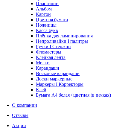
Пластилин
Альбом
Картон
Цветная бумага
Ножницы
Касса букв
Плёнка для ламинирования
Непроливайки I палитры
Ручки I Стержни
Фломастеры
Клейкая лента
Мелки
Карандаши
Восковые карандаши
Доски маркерные
Маркеры I Корректоры
Клей
Бумага А4 белая / цветная (в пачках)
О компании
Отзывы
Акции