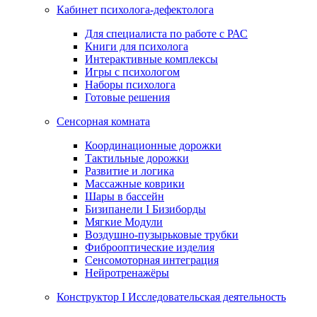
Кабинет психолога-дефектолога
Для специалиста по работе с РАС
Книги для психолога
Интерактивные комплексы
Игры с психологом
Наборы психолога
Готовые решения
Сенсорная комната
Координационные дорожки
Тактильные дорожки
Развитие и логика
Массажные коврики
Шары в бассейн
Бизипанели I Бизиборды
Мягкие Модули
Воздушно-пузырьковые трубки
Фиброоптические изделия
Сенсомоторная интеграция
Нейротренажёры
Конструктор I Исследовательская деятельность