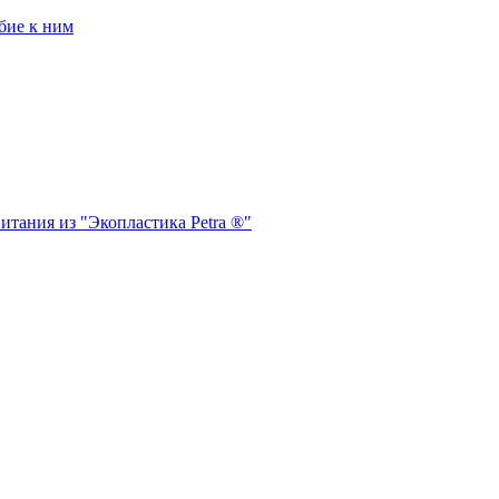
бие к ним
итания из "Экопластика Petra ®"