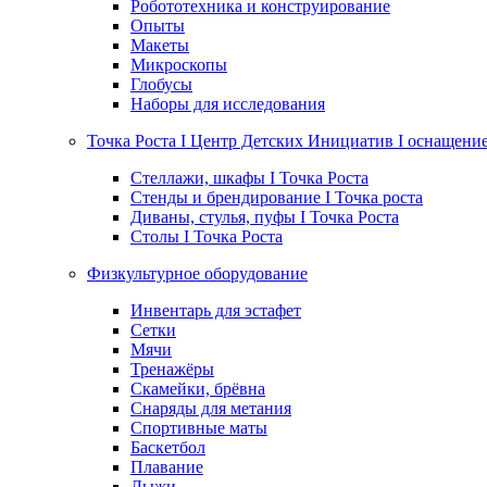
Робототехника и конструирование
Опыты
Макеты
Микроскопы
Глобусы
Наборы для исследования
Точка Роста I Центр Детских Инициатив I оснащени
Стеллажи, шкафы I Точка Роста
Стенды и брендирование I Точка роста
Диваны, стулья, пуфы I Точка Роста
Столы I Точка Роста
Физкультурное оборудование
Инвентарь для эстафет
Сетки
Мячи
Тренажёры
Скамейки, брёвна
Снаряды для метания
Спортивные маты
Баскетбол
Плавание
Лыжи