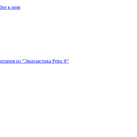
бие к ним
итания из "Экопластика Petra ®"