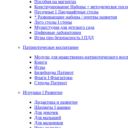
Пособия на магнитах
Конструирование Наборы + методическое посо
Песочные I Ландшафтные столы
* Развивающие наборы / центры развития
Лего столы I стены
Мультстудия для детского сада
Цифровые лаборатории
Игры про безопасность I ПДД
Патриотическое воспитание
Модули для нравственно-патриотического восп
Книги
Игры
Бизиборды Патриот
Флаги I Флагштоки
Стенды Патриот
Игрушки I Развитие
Дидактика и развитие
Шахматы I шашки
Для девочек
Для малышей
Для мальчиков
Игра ходилка