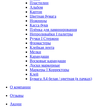
Пластилин
Альбом
Картон
Цветная бумага
Ножницы
Касса букв
Плёнка для ламинирования
Непроливайки I палитры
Ручки I Стержни
Фломастеры
Клейкая лента
Мелки
Карандаши
Восковые карандаши
Доски маркерные
Маркеры I Корректоры
Клей
Бумага А4 белая / цветная (в пачках)
О компании
Отзывы
Акции