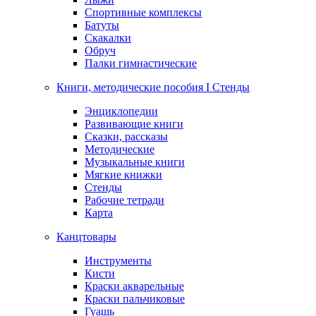
Спортивные комплексы
Батуты
Скакалки
Обруч
Палки гимнастические
Книги, методические пособия I Стенды
Энциклопедии
Развивающие книги
Сказки, рассказы
Методические
Музыкальные книги
Мягкие книжки
Стенды
Рабочие тетради
Карта
Канцтовары
Инструменты
Кисти
Краски акварельные
Краски пальчиковые
Гуашь