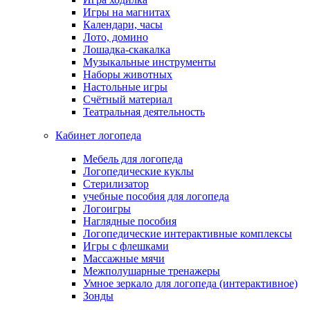
Игры на магнитах
Календари, часы
Лото, домино
Лошадка-скакалка
Музыкальные инструменты
Наборы животных
Настольные игры
Счётный материал
Театральная деятельность
Кабинет логопеда
Мебель для логопеда
Логопедические куклы
Стерилизатор
учебные пособия для логопеда
Логоигры
Наглядные пособия
Логопедические интерактивные комплексы
Игры с флешками
Массажные мячи
Межполушарные тренажеры
Умное зеркало для логопеда (интерактивное)
Зонды