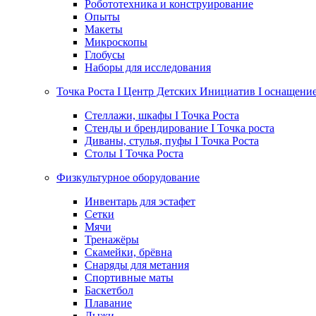
Робототехника и конструирование
Опыты
Макеты
Микроскопы
Глобусы
Наборы для исследования
Точка Роста I Центр Детских Инициатив I оснащени
Стеллажи, шкафы I Точка Роста
Стенды и брендирование I Точка роста
Диваны, стулья, пуфы I Точка Роста
Столы I Точка Роста
Физкультурное оборудование
Инвентарь для эстафет
Сетки
Мячи
Тренажёры
Скамейки, брёвна
Снаряды для метания
Спортивные маты
Баскетбол
Плавание
Лыжи