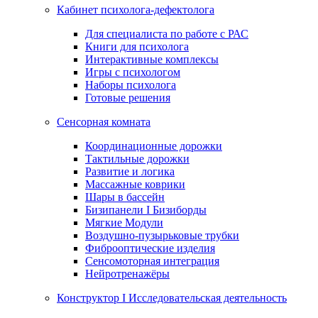
Кабинет психолога-дефектолога
Для специалиста по работе с РАС
Книги для психолога
Интерактивные комплексы
Игры с психологом
Наборы психолога
Готовые решения
Сенсорная комната
Координационные дорожки
Тактильные дорожки
Развитие и логика
Массажные коврики
Шары в бассейн
Бизипанели I Бизиборды
Мягкие Модули
Воздушно-пузырьковые трубки
Фиброоптические изделия
Сенсомоторная интеграция
Нейротренажёры
Конструктор I Исследовательская деятельность