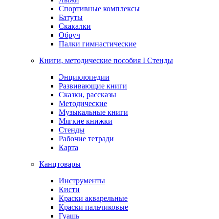
Спортивные комплексы
Батуты
Скакалки
Обруч
Палки гимнастические
Книги, методические пособия I Стенды
Энциклопедии
Развивающие книги
Сказки, рассказы
Методические
Музыкальные книги
Мягкие книжки
Стенды
Рабочие тетради
Карта
Канцтовары
Инструменты
Кисти
Краски акварельные
Краски пальчиковые
Гуашь