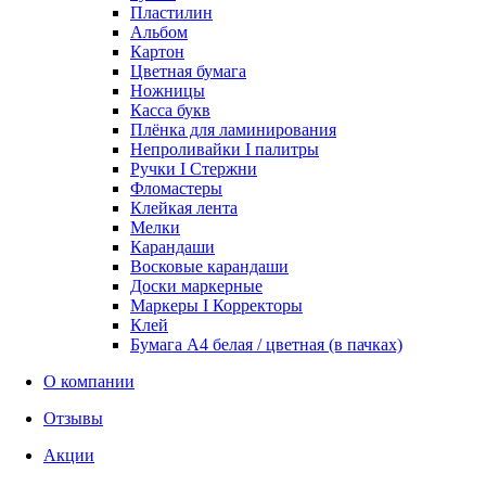
Пластилин
Альбом
Картон
Цветная бумага
Ножницы
Касса букв
Плёнка для ламинирования
Непроливайки I палитры
Ручки I Стержни
Фломастеры
Клейкая лента
Мелки
Карандаши
Восковые карандаши
Доски маркерные
Маркеры I Корректоры
Клей
Бумага А4 белая / цветная (в пачках)
О компании
Отзывы
Акции