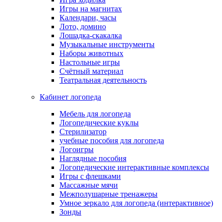
Игры на магнитах
Календари, часы
Лото, домино
Лошадка-скакалка
Музыкальные инструменты
Наборы животных
Настольные игры
Счётный материал
Театральная деятельность
Кабинет логопеда
Мебель для логопеда
Логопедические куклы
Стерилизатор
учебные пособия для логопеда
Логоигры
Наглядные пособия
Логопедические интерактивные комплексы
Игры с флешками
Массажные мячи
Межполушарные тренажеры
Умное зеркало для логопеда (интерактивное)
Зонды