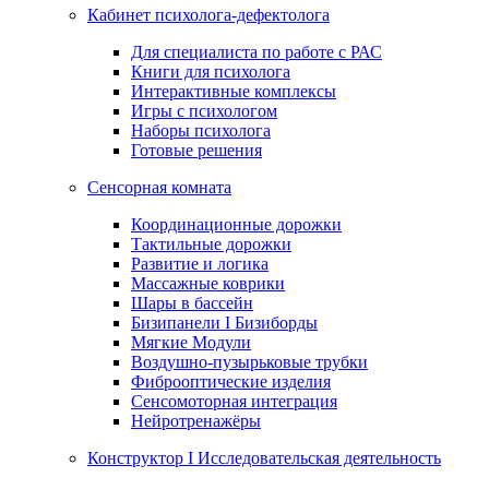
Кабинет психолога-дефектолога
Для специалиста по работе с РАС
Книги для психолога
Интерактивные комплексы
Игры с психологом
Наборы психолога
Готовые решения
Сенсорная комната
Координационные дорожки
Тактильные дорожки
Развитие и логика
Массажные коврики
Шары в бассейн
Бизипанели I Бизиборды
Мягкие Модули
Воздушно-пузырьковые трубки
Фиброоптические изделия
Сенсомоторная интеграция
Нейротренажёры
Конструктор I Исследовательская деятельность