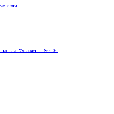
бие к ним
итания из "Экопластика Petra ®"