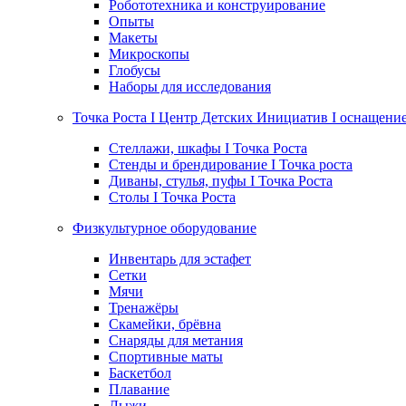
Робототехника и конструирование
Опыты
Макеты
Микроскопы
Глобусы
Наборы для исследования
Точка Роста I Центр Детских Инициатив I оснащени
Стеллажи, шкафы I Точка Роста
Стенды и брендирование I Точка роста
Диваны, стулья, пуфы I Точка Роста
Столы I Точка Роста
Физкультурное оборудование
Инвентарь для эстафет
Сетки
Мячи
Тренажёры
Скамейки, брёвна
Снаряды для метания
Спортивные маты
Баскетбол
Плавание
Лыжи