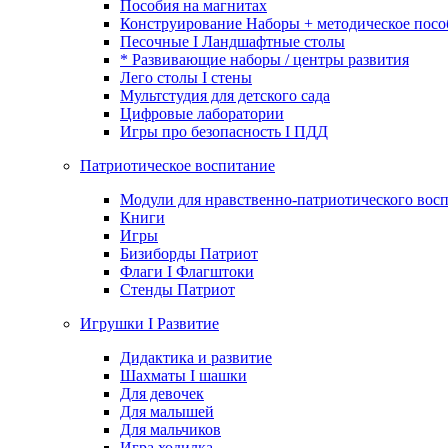
Пособия на магнитах
Конструирование Наборы + методическое посо
Песочные I Ландшафтные столы
* Развивающие наборы / центры развития
Лего столы I стены
Мультстудия для детского сада
Цифровые лаборатории
Игры про безопасность I ПДД
Патриотическое воспитание
Модули для нравственно-патриотического восп
Книги
Игры
Бизиборды Патриот
Флаги I Флагштоки
Стенды Патриот
Игрушки I Развитие
Дидактика и развитие
Шахматы I шашки
Для девочек
Для малышей
Для мальчиков
Игра ходилка