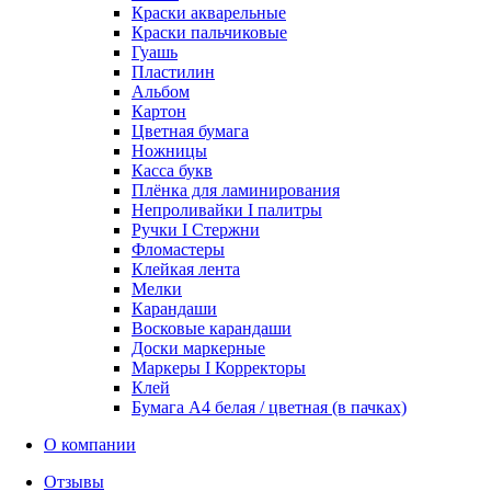
Краски акварельные
Краски пальчиковые
Гуашь
Пластилин
Альбом
Картон
Цветная бумага
Ножницы
Касса букв
Плёнка для ламинирования
Непроливайки I палитры
Ручки I Стержни
Фломастеры
Клейкая лента
Мелки
Карандаши
Восковые карандаши
Доски маркерные
Маркеры I Корректоры
Клей
Бумага А4 белая / цветная (в пачках)
О компании
Отзывы