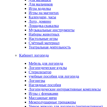
Для мальчиков
Игра ходилка
Игры на магнитах
Календари, часы
Лото, домино
Лошадка-скакалка
Музыкальные инструменты
Наборы животных
Настольные игры
Счётный материал
Театральная деятельность
Кабинет логопеда
Мебель для логопеда
Логопедические куклы
Стерилизатор
учебные пособия для логопеда
Логоигры
Наглядные пособия
Логопедические интерактивные комплексы
Игры с флешками
Массажные мячи
Межполушарные тренажеры
Умное зеркало для логопеда (интерактивное)