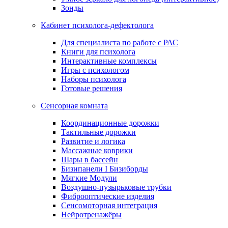
Зонды
Кабинет психолога-дефектолога
Для специалиста по работе с РАС
Книги для психолога
Интерактивные комплексы
Игры с психологом
Наборы психолога
Готовые решения
Сенсорная комната
Координационные дорожки
Тактильные дорожки
Развитие и логика
Массажные коврики
Шары в бассейн
Бизипанели I Бизиборды
Мягкие Модули
Воздушно-пузырьковые трубки
Фиброоптические изделия
Сенсомоторная интеграция
Нейротренажёры