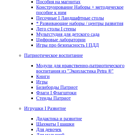
Пособия на магнитах
Конструирование Наборы + методическое
пособие к ним
Песочные I Ландшафтные столы
* Развивающие наборы / центры развития
Лего столы I стены
Мультстудия для детского сада
Цифровые лаборатории
Игры про безопасность I ПДД
Патриотическое воспитание
Модули для нравственно-патриотического
воспитания из "Экопластика Petra ®"
Книги
Игры
Бизиборды Патриот
Флаги I Флагштоки
Стенды Патриот
Игрушки I Развитие
Дидактика и развитие
Шахматы I шашки
Для девочек
Для малышей