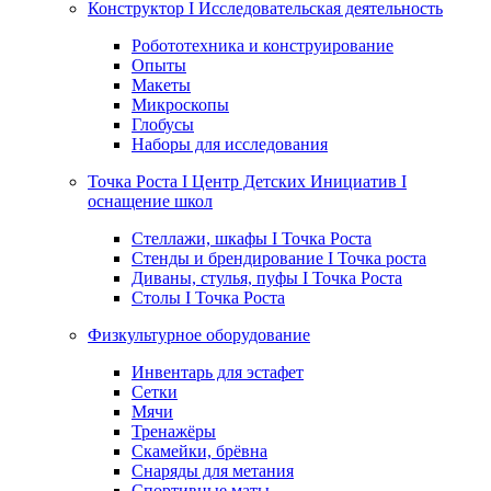
Конструктор I Исследовательская деятельность
Робототехника и конструирование
Опыты
Макеты
Микроскопы
Глобусы
Наборы для исследования
Точка Роста I Центр Детских Инициатив I
оснащение школ
Стеллажи, шкафы I Точка Роста
Стенды и брендирование I Точка роста
Диваны, стулья, пуфы I Точка Роста
Столы I Точка Роста
Физкультурное оборудование
Инвентарь для эстафет
Сетки
Мячи
Тренажёры
Скамейки, брёвна
Снаряды для метания
Спортивные маты