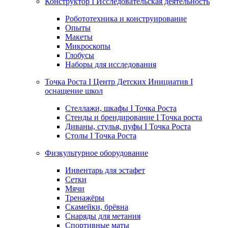
Конструктор I Исследовательская деятельность
Робототехника и конструирование
Опыты
Макеты
Микроскопы
Глобусы
Наборы для исследования
Точка Роста I Центр Детских Инициатив I
оснащение школ
Стеллажи, шкафы I Точка Роста
Стенды и брендирование I Точка роста
Диваны, стулья, пуфы I Точка Роста
Столы I Точка Роста
Физкультурное оборудование
Инвентарь для эстафет
Сетки
Мячи
Тренажёры
Скамейки, брёвна
Снаряды для метания
Спортивные маты