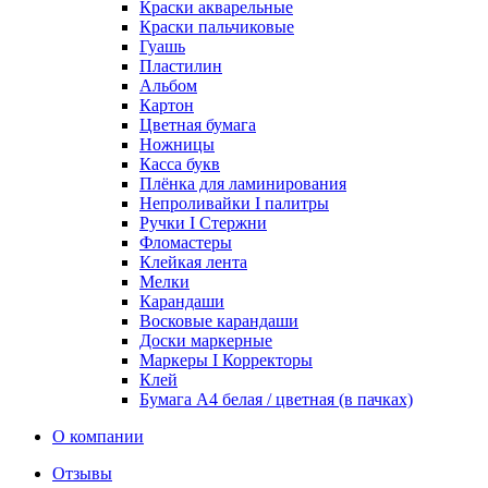
Краски акварельные
Краски пальчиковые
Гуашь
Пластилин
Альбом
Картон
Цветная бумага
Ножницы
Касса букв
Плёнка для ламинирования
Непроливайки I палитры
Ручки I Стержни
Фломастеры
Клейкая лента
Мелки
Карандаши
Восковые карандаши
Доски маркерные
Маркеры I Корректоры
Клей
Бумага А4 белая / цветная (в пачках)
О компании
Отзывы