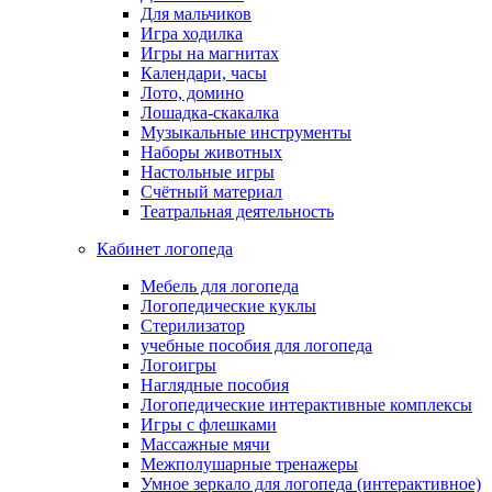
Для мальчиков
Игра ходилка
Игры на магнитах
Календари, часы
Лото, домино
Лошадка-скакалка
Музыкальные инструменты
Наборы животных
Настольные игры
Счётный материал
Театральная деятельность
Кабинет логопеда
Мебель для логопеда
Логопедические куклы
Стерилизатор
учебные пособия для логопеда
Логоигры
Наглядные пособия
Логопедические интерактивные комплексы
Игры с флешками
Массажные мячи
Межполушарные тренажеры
Умное зеркало для логопеда (интерактивное)