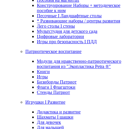
Пособия на магнитах
Конструирование Наборы + методическое
пособие к ним
Песочные I Ландшафтные столы
* Развивающие наборы / центры развития
Лего столы I стены
Мультстудия для детского сада
Цифровые лаборатории
Игры про безопасность I ПДД
Патриотическое воспитание
Модули для нравственно-патриотического
воспитания из "Экопластика Petra ®"
Книги
Игры
Бизиборды Патриот
Флаги I Флагштоки
Стенды Патриот
Игрушки I Развитие
Дидактика и развитие
Шахматы I шашки
Для девочек
Для малышей