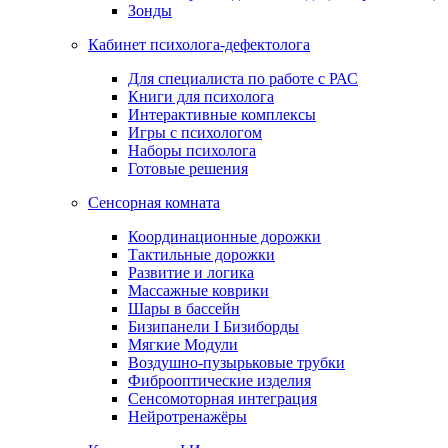
Зонды
Кабинет психолога-дефектолога
Для специалиста по работе с РАС
Книги для психолога
Интерактивные комплексы
Игры с психологом
Наборы психолога
Готовые решения
Сенсорная комната
Координационные дорожки
Тактильные дорожки
Развитие и логика
Массажные коврики
Шары в бассейн
Бизипанели I Бизиборды
Мягкие Модули
Воздушно-пузырьковые трубки
Фиброоптические изделия
Сенсомоторная интеграция
Нейротренажёры