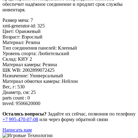
обеспечит надёжное соединение и продлит срок службы
инвентаря.
Размер мяча:
7
xml-generator-id:
325
Цвет:
Оранжевый
Возраст:
Взрослый
Материал:
Резина
Тип соединения панелей:
Клееный
Уровень спорта:
Любительский
Склад:
КИУ 2
Материал камеры:
Резина
ШК WB:
2002899072425
Назначение:
Универсальный
Материал обмотки камеры:
Нейлон
Вес, г:
530
Диаметр, см:
25
parts count :
0
tnved:
9506620000
Остались вопросы?
Задайте их сейчас, позвонив по телефону
+7 995-470-07-08
или через форму обратной связи
Написать нам