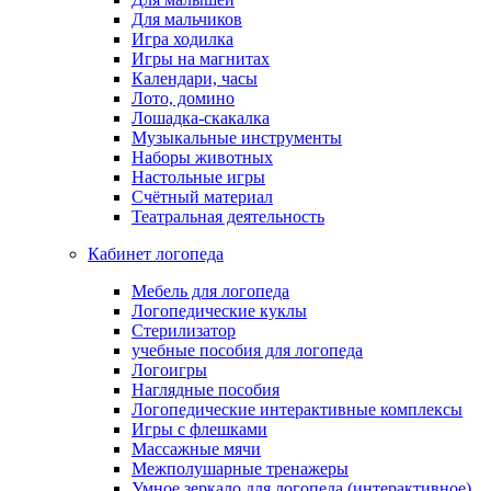
Для мальчиков
Игра ходилка
Игры на магнитах
Календари, часы
Лото, домино
Лошадка-скакалка
Музыкальные инструменты
Наборы животных
Настольные игры
Счётный материал
Театральная деятельность
Кабинет логопеда
Мебель для логопеда
Логопедические куклы
Стерилизатор
учебные пособия для логопеда
Логоигры
Наглядные пособия
Логопедические интерактивные комплексы
Игры с флешками
Массажные мячи
Межполушарные тренажеры
Умное зеркало для логопеда (интерактивное)