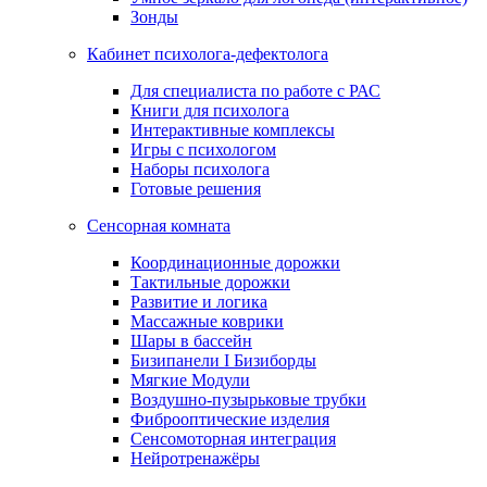
Зонды
Кабинет психолога-дефектолога
Для специалиста по работе с РАС
Книги для психолога
Интерактивные комплексы
Игры с психологом
Наборы психолога
Готовые решения
Сенсорная комната
Координационные дорожки
Тактильные дорожки
Развитие и логика
Массажные коврики
Шары в бассейн
Бизипанели I Бизиборды
Мягкие Модули
Воздушно-пузырьковые трубки
Фиброоптические изделия
Сенсомоторная интеграция
Нейротренажёры