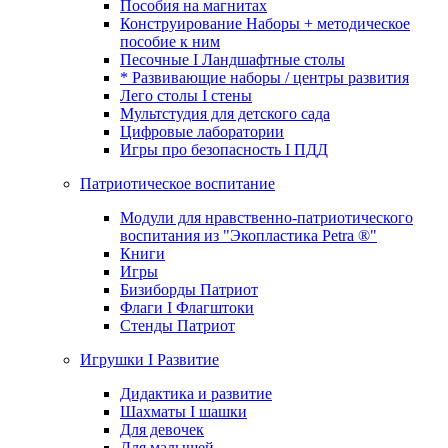
Пособия на магнитах
Конструирование Наборы + методическое
пособие к ним
Песочные I Ландшафтные столы
* Развивающие наборы / центры развития
Лего столы I стены
Мультстудия для детского сада
Цифровые лаборатории
Игры про безопасность I ПДД
Патриотическое воспитание
Модули для нравственно-патриотического
воспитания из "Экопластика Petra ®"
Книги
Игры
Бизиборды Патриот
Флаги I Флагштоки
Стенды Патриот
Игрушки I Развитие
Дидактика и развитие
Шахматы I шашки
Для девочек
Для малышей