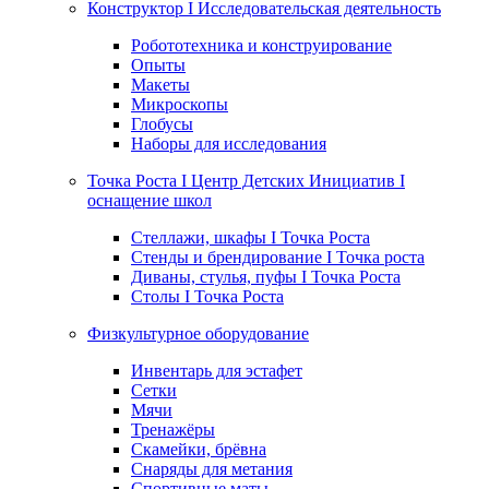
Конструктор I Исследовательская деятельность
Робототехника и конструирование
Опыты
Макеты
Микроскопы
Глобусы
Наборы для исследования
Точка Роста I Центр Детских Инициатив I
оснащение школ
Стеллажи, шкафы I Точка Роста
Стенды и брендирование I Точка роста
Диваны, стулья, пуфы I Точка Роста
Столы I Точка Роста
Физкультурное оборудование
Инвентарь для эстафет
Сетки
Мячи
Тренажёры
Скамейки, брёвна
Снаряды для метания
Спортивные маты