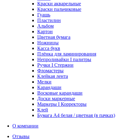
Краски акварельные
Краски пальчиковые
Гуашь
Пластилин
Альбом
Картон
Цветная бумага
Ножницы
Касса букв
Плёнка для ламинирования
Непроливайки I палитры
Ручки I Стержни
Фломастеры
Клейкая лента
Мелки
Карандаши
Восковые карандаши
Доски маркерные
Маркеры I Корректоры
Клей
Бумага А4 белая / цветная (в пачках)
О компании
Отзывы