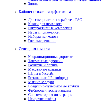
Зонды
Кабинет психолога-дефектолога
Для специалиста по работе с РАС
Книги для психолога
Интерактивные комплексы
Игры с психологом
Наборы психолога
Готовые решения
Сенсорная комната
Координационные дорожки
Тактильные дорожки
Развитие и логика
Массажные коврики
Шары в бассейн
Бизипанели I Бизиборды
Мягкие Модули
Воздушно-пузырьковые трубки
Фиброоптические изделия
Сенсомоторная интеграция
Нейротренажёры