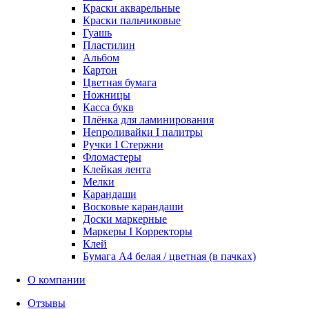
Краски акварельные
Краски пальчиковые
Гуашь
Пластилин
Альбом
Картон
Цветная бумага
Ножницы
Касса букв
Плёнка для ламинирования
Непроливайки I палитры
Ручки I Стержни
Фломастеры
Клейкая лента
Мелки
Карандаши
Восковые карандаши
Доски маркерные
Маркеры I Корректоры
Клей
Бумага А4 белая / цветная (в пачках)
О компании
Отзывы