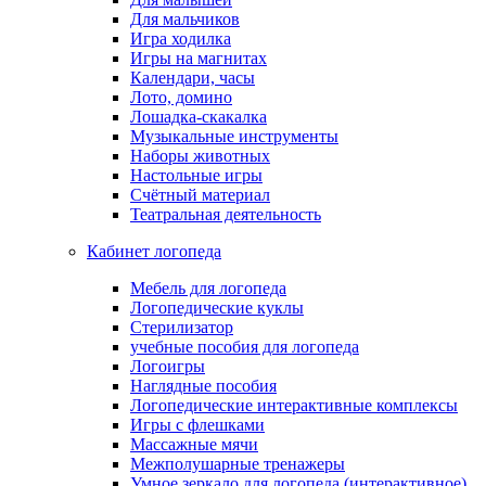
Для мальчиков
Игра ходилка
Игры на магнитах
Календари, часы
Лото, домино
Лошадка-скакалка
Музыкальные инструменты
Наборы животных
Настольные игры
Счётный материал
Театральная деятельность
Кабинет логопеда
Мебель для логопеда
Логопедические куклы
Стерилизатор
учебные пособия для логопеда
Логоигры
Наглядные пособия
Логопедические интерактивные комплексы
Игры с флешками
Массажные мячи
Межполушарные тренажеры
Умное зеркало для логопеда (интерактивное)