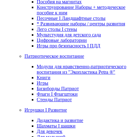
Пособия на магнитах
Конструирование Наборы + методическое
пособие к ним
Песочные I Ландшафтные столы
* Развивающие наборы / центры развития
Лего столы I стены
Мультстудия для детского сада
Цифровые лаборатории
Игры про безопасность I ПДД
Патриотическое воспитание
Модули для нравственно-патриотического
воспитания из "Экопластика Petra ®"
Книги
Игры
Бизиборды Патриот
Флаги I Флагштоки
Стенды Патриот
Игрушки I Развитие
Дидактика и развитие
Шахматы I шашки
Для девочек
Для малышей