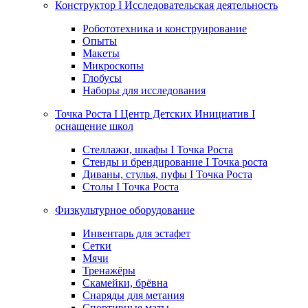
Конструктор I Исследовательская деятельность
Робототехника и конструирование
Опыты
Макеты
Микроскопы
Глобусы
Наборы для исследования
Точка Роста I Центр Детских Инициатив I
оснащение школ
Стеллажи, шкафы I Точка Роста
Стенды и брендирование I Точка роста
Диваны, стулья, пуфы I Точка Роста
Столы I Точка Роста
Физкультурное оборудование
Инвентарь для эстафет
Сетки
Мячи
Тренажёры
Скамейки, брёвна
Снаряды для метания
Спортивные маты