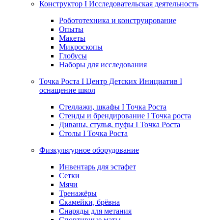
Конструктор I Исследовательская деятельность
Робототехника и конструирование
Опыты
Макеты
Микроскопы
Глобусы
Наборы для исследования
Точка Роста I Центр Детских Инициатив I
оснащение школ
Стеллажи, шкафы I Точка Роста
Стенды и брендирование I Точка роста
Диваны, стулья, пуфы I Точка Роста
Столы I Точка Роста
Физкультурное оборудование
Инвентарь для эстафет
Сетки
Мячи
Тренажёры
Скамейки, брёвна
Снаряды для метания
Спортивные маты