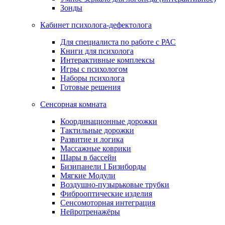
Зонды
Кабинет психолога-дефектолога
Для специалиста по работе с РАС
Книги для психолога
Интерактивные комплексы
Игры с психологом
Наборы психолога
Готовые решения
Сенсорная комната
Координационные дорожки
Тактильные дорожки
Развитие и логика
Массажные коврики
Шары в бассейн
Бизипанели I Бизиборды
Мягкие Модули
Воздушно-пузырьковые трубки
Фиброоптические изделия
Сенсомоторная интеграция
Нейротренажёры