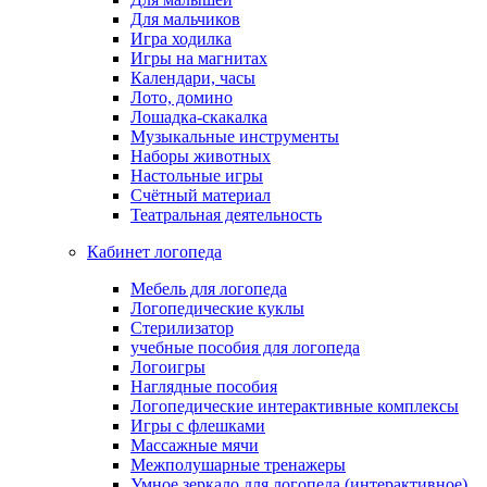
Для мальчиков
Игра ходилка
Игры на магнитах
Календари, часы
Лото, домино
Лошадка-скакалка
Музыкальные инструменты
Наборы животных
Настольные игры
Счётный материал
Театральная деятельность
Кабинет логопеда
Мебель для логопеда
Логопедические куклы
Стерилизатор
учебные пособия для логопеда
Логоигры
Наглядные пособия
Логопедические интерактивные комплексы
Игры с флешками
Массажные мячи
Межполушарные тренажеры
Умное зеркало для логопеда (интерактивное)