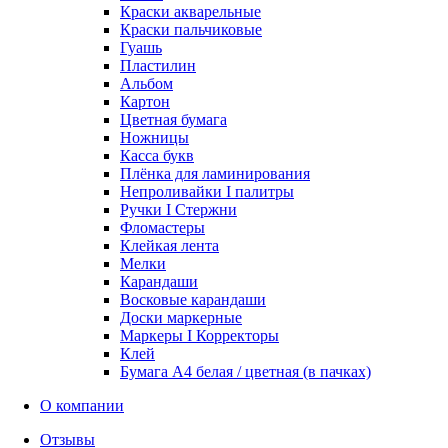
Краски акварельные
Краски пальчиковые
Гуашь
Пластилин
Альбом
Картон
Цветная бумага
Ножницы
Касса букв
Плёнка для ламинирования
Непроливайки I палитры
Ручки I Стержни
Фломастеры
Клейкая лента
Мелки
Карандаши
Восковые карандаши
Доски маркерные
Маркеры I Корректоры
Клей
Бумага А4 белая / цветная (в пачках)
О компании
Отзывы