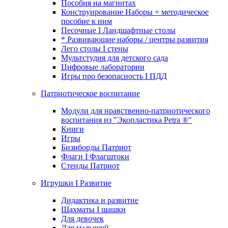
Пособия на магнитах
Конструирование Наборы + методическое
пособие к ним
Песочные I Ландшафтные столы
* Развивающие наборы / центры развития
Лего столы I стены
Мультстудия для детского сада
Цифровые лаборатории
Игры про безопасность I ПДД
Патриотическое воспитание
Модули для нравственно-патриотического
воспитания из "Экопластика Petra ®"
Книги
Игры
Бизиборды Патриот
Флаги I Флагштоки
Стенды Патриот
Игрушки I Развитие
Дидактика и развитие
Шахматы I шашки
Для девочек
Для малышей