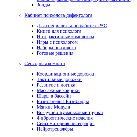
Зонды
Кабинет психолога-дефектолога
Для специалиста по работе с РАС
Книги для психолога
Интерактивные комплексы
Игры с психологом
Наборы психолога
Готовые решения
Сенсорная комната
Координационные дорожки
Тактильные дорожки
Развитие и логика
Массажные коврики
Шары в бассейн
Бизипанели I Бизиборды
Мягкие Модули
Воздушно-пузырьковые трубки
Фиброоптические изделия
Сенсомоторная интеграция
Нейротренажёры