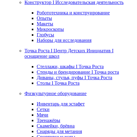
Конструктор I Исследовательская деятельность
Робототехника и конструирование
Опыты
Макеты
Микроскопы
Глобусы
Наборы для исследования
Точка Роста I Центр Детских Инициатив I
оснащение школ
Стеллажи, шкафы I Точка Роста
Стенды и брендирование I Точка роста
Диваны, стулья, пуфы I Точка Роста
Столы I Точка Роста
Физкультурное оборудование
Инвентарь для эстафет
Сетки
Мячи
Тренажёры
Скамейки, брёвна
Снаряды для метания
Спортивные маты