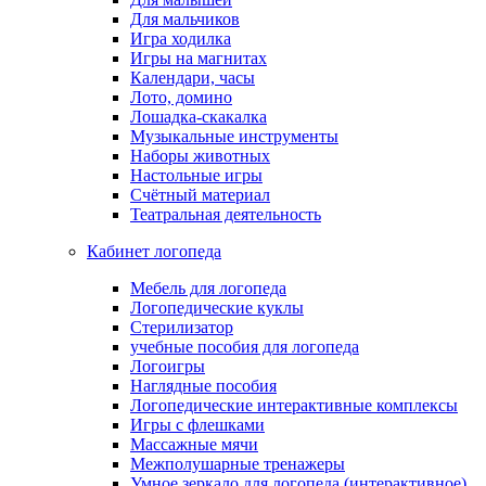
Для мальчиков
Игра ходилка
Игры на магнитах
Календари, часы
Лото, домино
Лошадка-скакалка
Музыкальные инструменты
Наборы животных
Настольные игры
Счётный материал
Театральная деятельность
Кабинет логопеда
Мебель для логопеда
Логопедические куклы
Стерилизатор
учебные пособия для логопеда
Логоигры
Наглядные пособия
Логопедические интерактивные комплексы
Игры с флешками
Массажные мячи
Межполушарные тренажеры
Умное зеркало для логопеда (интерактивное)