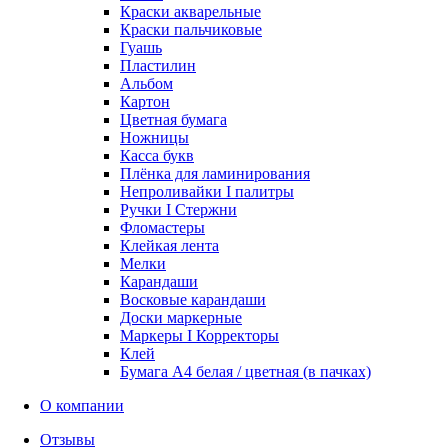
Краски акварельные
Краски пальчиковые
Гуашь
Пластилин
Альбом
Картон
Цветная бумага
Ножницы
Касса букв
Плёнка для ламинирования
Непроливайки I палитры
Ручки I Стержни
Фломастеры
Клейкая лента
Мелки
Карандаши
Восковые карандаши
Доски маркерные
Маркеры I Корректоры
Клей
Бумага А4 белая / цветная (в пачках)
О компании
Отзывы