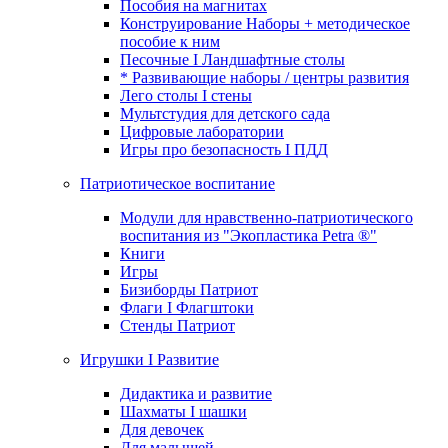
Пособия на магнитах
Конструирование Наборы + методическое
пособие к ним
Песочные I Ландшафтные столы
* Развивающие наборы / центры развития
Лего столы I стены
Мультстудия для детского сада
Цифровые лаборатории
Игры про безопасность I ПДД
Патриотическое воспитание
Модули для нравственно-патриотического
воспитания из "Экопластика Petra ®"
Книги
Игры
Бизиборды Патриот
Флаги I Флагштоки
Стенды Патриот
Игрушки I Развитие
Дидактика и развитие
Шахматы I шашки
Для девочек
Для малышей