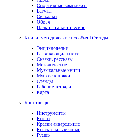
Спортивные комплексы
Батуты
Скакалки
Обруч
Палки гимнастические
Книги, методические пособия I Стенды
Энциклопедии
Развивающие книги
Сказки, рассказы
Методические
Музыкальные книги
Мягкие книжки
Стенды
Рабочие тетради
Карта
Канцтовары
Инструменты
Кисти
Краски акварельные
Краски пальчиковые
Гуашь