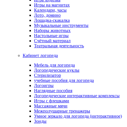
Игры на магнитах
Календари, часы
Лото, домино
Лошадка-скакалка
Музыкальные инструменты
Наборы животных
Настольные игры
Счётный материал
Театральная деятельность
Кабинет логопеда
Мебель для логопеда
Логопедические куклы
Стерилизатор
учебные пособия для логопеда
Логоигры
Наглядные пособия
Логопедические интерактивные комплексы
Игры с флешками
Массажные мячи
Межполушарные тренажеры
Умное зеркало для логопеда (интерактивное)
Зонды