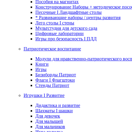
Пособия на магнитах
Конструирование Наборы + методическое посо
Песочные I Ландшафтные столы
* Развивающие наборы / центры развития
Лего столы I стены
Мультстудия для детского сада
Цифровые лаборатории
Игры про безопасность I ПДД
Патриотическое воспитание
Модули для нравственно-патриотического восп
Книги
Игры
Бизиборды Патриот
Флаги I Флагштоки
Стенды Патриот
Игрушки I Развитие
Дидактика и развитие
Шахматы I шашки
Для девочек
Для малышей
Для мальчиков
Игра ходилка