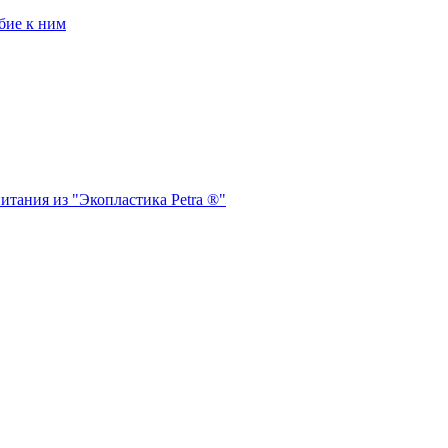
бие к ним
итания из "Экопластика Petra ®"