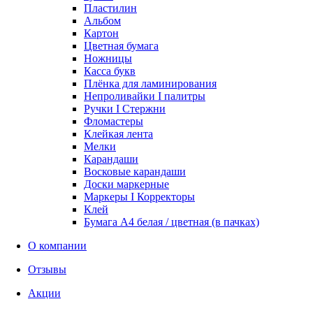
Пластилин
Альбом
Картон
Цветная бумага
Ножницы
Касса букв
Плёнка для ламинирования
Непроливайки I палитры
Ручки I Стержни
Фломастеры
Клейкая лента
Мелки
Карандаши
Восковые карандаши
Доски маркерные
Маркеры I Корректоры
Клей
Бумага А4 белая / цветная (в пачках)
О компании
Отзывы
Акции