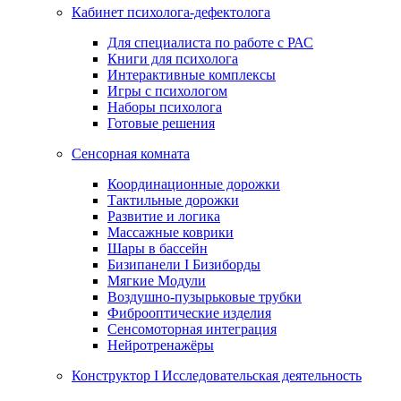
Кабинет психолога-дефектолога
Для специалиста по работе с РАС
Книги для психолога
Интерактивные комплексы
Игры с психологом
Наборы психолога
Готовые решения
Сенсорная комната
Координационные дорожки
Тактильные дорожки
Развитие и логика
Массажные коврики
Шары в бассейн
Бизипанели I Бизиборды
Мягкие Модули
Воздушно-пузырьковые трубки
Фиброоптические изделия
Сенсомоторная интеграция
Нейротренажёры
Конструктор I Исследовательская деятельность