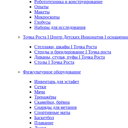
Робототехника и конструирование
Опыты
Макеты
Микроскопы
Глобусы
Наборы для исследования
Точка Роста I Центр Детских Инициатив I оснащени
Стеллажи, шкафы I Точка Роста
Стенды и брендирование I Точка роста
Диваны, стулья, пуфы I Точка Роста
Столы I Точка Роста
Физкультурное оборудование
Инвентарь для эстафет
Сетки
Мячи
Тренажёры
Скамейки, брёвна
Снаряды для метания
Спортивные маты
Баскетбол
Плавание
Лыжи