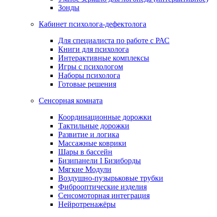
Зонды
Кабинет психолога-дефектолога
Для специалиста по работе с РАС
Книги для психолога
Интерактивные комплексы
Игры с психологом
Наборы психолога
Готовые решения
Сенсорная комната
Координационные дорожки
Тактильные дорожки
Развитие и логика
Массажные коврики
Шары в бассейн
Бизипанели I Бизиборды
Мягкие Модули
Воздушно-пузырьковые трубки
Фиброоптические изделия
Сенсомоторная интеграция
Нейротренажёры