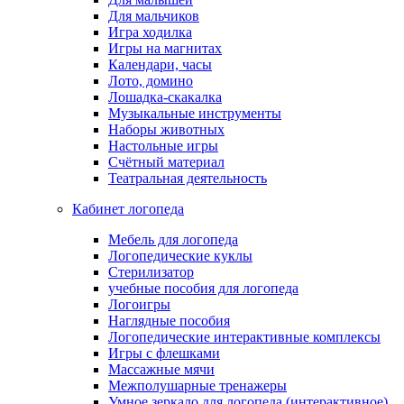
Для мальчиков
Игра ходилка
Игры на магнитах
Календари, часы
Лото, домино
Лошадка-скакалка
Музыкальные инструменты
Наборы животных
Настольные игры
Счётный материал
Театральная деятельность
Кабинет логопеда
Мебель для логопеда
Логопедические куклы
Стерилизатор
учебные пособия для логопеда
Логоигры
Наглядные пособия
Логопедические интерактивные комплексы
Игры с флешками
Массажные мячи
Межполушарные тренажеры
Умное зеркало для логопеда (интерактивное)