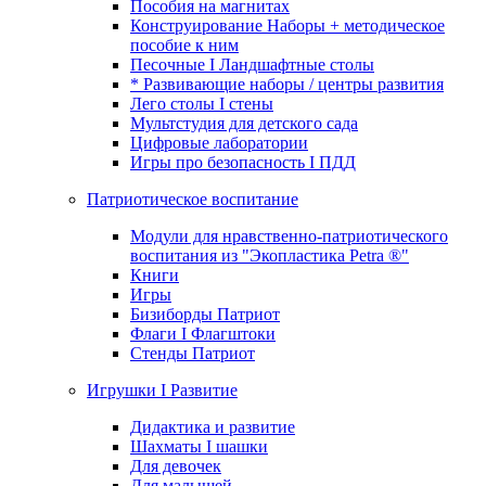
Пособия на магнитах
Конструирование Наборы + методическое
пособие к ним
Песочные I Ландшафтные столы
* Развивающие наборы / центры развития
Лего столы I стены
Мультстудия для детского сада
Цифровые лаборатории
Игры про безопасность I ПДД
Патриотическое воспитание
Модули для нравственно-патриотического
воспитания из "Экопластика Petra ®"
Книги
Игры
Бизиборды Патриот
Флаги I Флагштоки
Стенды Патриот
Игрушки I Развитие
Дидактика и развитие
Шахматы I шашки
Для девочек
Для малышей