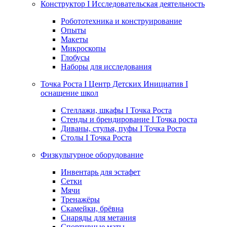
Конструктор I Исследовательская деятельность
Робототехника и конструирование
Опыты
Макеты
Микроскопы
Глобусы
Наборы для исследования
Точка Роста I Центр Детских Инициатив I
оснащение школ
Стеллажи, шкафы I Точка Роста
Стенды и брендирование I Точка роста
Диваны, стулья, пуфы I Точка Роста
Столы I Точка Роста
Физкультурное оборудование
Инвентарь для эстафет
Сетки
Мячи
Тренажёры
Скамейки, брёвна
Снаряды для метания
Спортивные маты