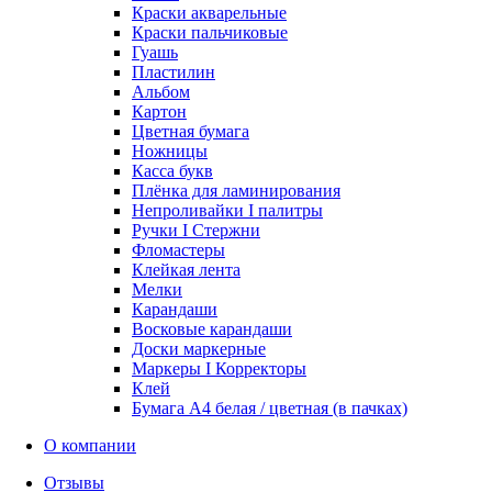
Краски акварельные
Краски пальчиковые
Гуашь
Пластилин
Альбом
Картон
Цветная бумага
Ножницы
Касса букв
Плёнка для ламинирования
Непроливайки I палитры
Ручки I Стержни
Фломастеры
Клейкая лента
Мелки
Карандаши
Восковые карандаши
Доски маркерные
Маркеры I Корректоры
Клей
Бумага А4 белая / цветная (в пачках)
О компании
Отзывы