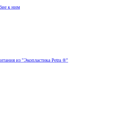
бие к ним
итания из "Экопластика Petra ®"