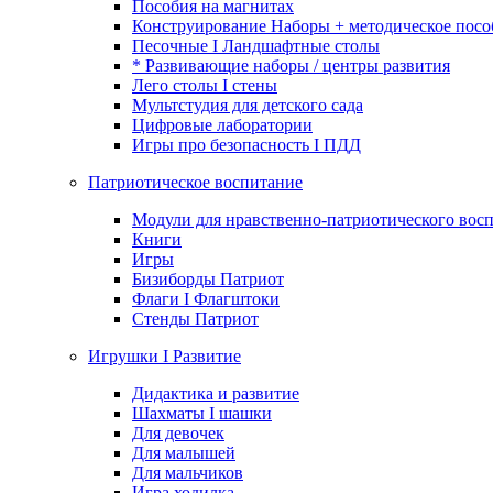
Пособия на магнитах
Конструирование Наборы + методическое посо
Песочные I Ландшафтные столы
* Развивающие наборы / центры развития
Лего столы I стены
Мультстудия для детского сада
Цифровые лаборатории
Игры про безопасность I ПДД
Патриотическое воспитание
Модули для нравственно-патриотического восп
Книги
Игры
Бизиборды Патриот
Флаги I Флагштоки
Стенды Патриот
Игрушки I Развитие
Дидактика и развитие
Шахматы I шашки
Для девочек
Для малышей
Для мальчиков
Игра ходилка