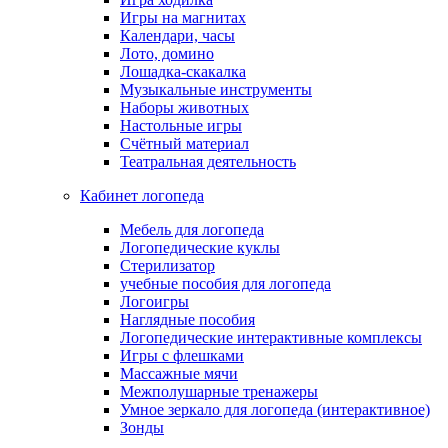
Игры на магнитах
Календари, часы
Лото, домино
Лошадка-скакалка
Музыкальные инструменты
Наборы животных
Настольные игры
Счётный материал
Театральная деятельность
Кабинет логопеда
Мебель для логопеда
Логопедические куклы
Стерилизатор
учебные пособия для логопеда
Логоигры
Наглядные пособия
Логопедические интерактивные комплексы
Игры с флешками
Массажные мячи
Межполушарные тренажеры
Умное зеркало для логопеда (интерактивное)
Зонды