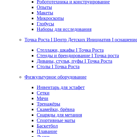
Робототехника и конструирование
Опыты
Макеты
Микроскопы
Глобусы
Наборы для исследования
Точка Роста I Центр Детских Инициатив I оснащени
Стеллажи, шкафы I Точка Роста
Стенды и брендирование I Точка роста
Диваны, стулья, пуфы I Точка Роста
Столы I Точка Роста
Физкультурное оборудование
Инвентарь для эстафет
Сетки
Мячи
Тренажёры
Скамейки, брёвна
Снаряды для метания
Спортивные маты
Баскетбол
Плавание
Лыжи