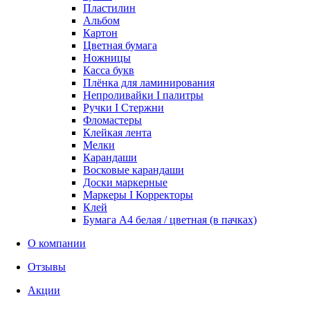
Пластилин
Альбом
Картон
Цветная бумага
Ножницы
Касса букв
Плёнка для ламинирования
Непроливайки I палитры
Ручки I Стержни
Фломастеры
Клейкая лента
Мелки
Карандаши
Восковые карандаши
Доски маркерные
Маркеры I Корректоры
Клей
Бумага А4 белая / цветная (в пачках)
О компании
Отзывы
Акции