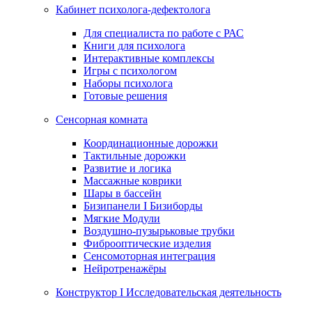
Кабинет психолога-дефектолога
Для специалиста по работе с РАС
Книги для психолога
Интерактивные комплексы
Игры с психологом
Наборы психолога
Готовые решения
Сенсорная комната
Координационные дорожки
Тактильные дорожки
Развитие и логика
Массажные коврики
Шары в бассейн
Бизипанели I Бизиборды
Мягкие Модули
Воздушно-пузырьковые трубки
Фиброоптические изделия
Сенсомоторная интеграция
Нейротренажёры
Конструктор I Исследовательская деятельность