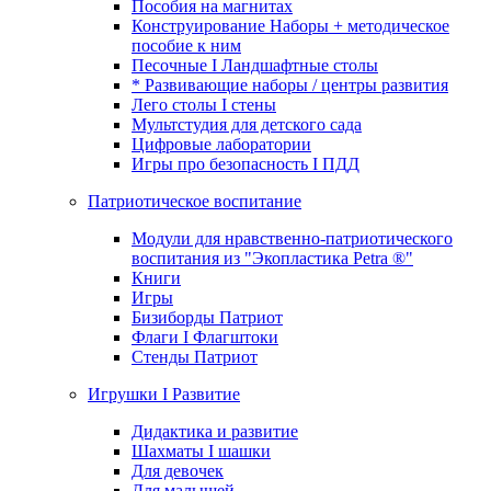
Пособия на магнитах
Конструирование Наборы + методическое
пособие к ним
Песочные I Ландшафтные столы
* Развивающие наборы / центры развития
Лего столы I стены
Мультстудия для детского сада
Цифровые лаборатории
Игры про безопасность I ПДД
Патриотическое воспитание
Модули для нравственно-патриотического
воспитания из "Экопластика Petra ®"
Книги
Игры
Бизиборды Патриот
Флаги I Флагштоки
Стенды Патриот
Игрушки I Развитие
Дидактика и развитие
Шахматы I шашки
Для девочек
Для малышей