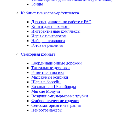
Зонды
Кабинет психолога-дефектолога
Для специалиста по работе с РАС
Книги для психолога
Интерактивные комплексы
Игры с психологом
Наборы психолога
Готовые решения
Сенсорная комната
Координационные дорожки
Тактильные дорожки
Развитие и логика
Массажные коврики
Шары в бассейн
Бизипанели I Бизиборды
Мягкие Модули
Воздушно-пузырьковые трубки
Фиброоптические изделия
Сенсомоторная интеграция
Нейротренажёры