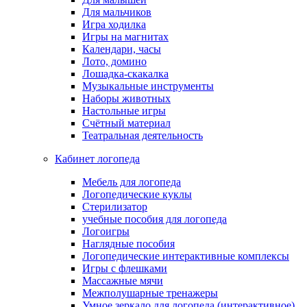
Для мальчиков
Игра ходилка
Игры на магнитах
Календари, часы
Лото, домино
Лошадка-скакалка
Музыкальные инструменты
Наборы животных
Настольные игры
Счётный материал
Театральная деятельность
Кабинет логопеда
Мебель для логопеда
Логопедические куклы
Стерилизатор
учебные пособия для логопеда
Логоигры
Наглядные пособия
Логопедические интерактивные комплексы
Игры с флешками
Массажные мячи
Межполушарные тренажеры
Умное зеркало для логопеда (интерактивное)