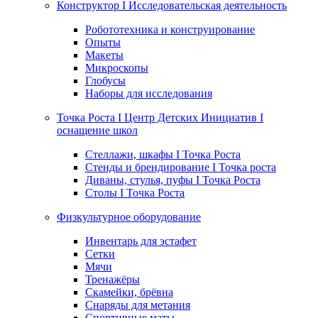
Конструктор I Исследовательская деятельность
Робототехника и конструирование
Опыты
Макеты
Микроскопы
Глобусы
Наборы для исследования
Точка Роста I Центр Детских Инициатив I
оснащение школ
Стеллажи, шкафы I Точка Роста
Стенды и брендирование I Точка роста
Диваны, стулья, пуфы I Точка Роста
Столы I Точка Роста
Физкультурное оборудование
Инвентарь для эстафет
Сетки
Мячи
Тренажёры
Скамейки, брёвна
Снаряды для метания
Спортивные маты