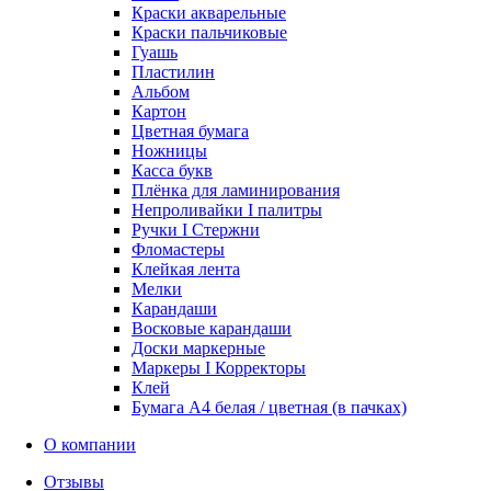
Краски акварельные
Краски пальчиковые
Гуашь
Пластилин
Альбом
Картон
Цветная бумага
Ножницы
Касса букв
Плёнка для ламинирования
Непроливайки I палитры
Ручки I Стержни
Фломастеры
Клейкая лента
Мелки
Карандаши
Восковые карандаши
Доски маркерные
Маркеры I Корректоры
Клей
Бумага А4 белая / цветная (в пачках)
О компании
Отзывы