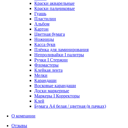
Краски акварельные
Краски пальчиковые
Гуашь
Пластилин
Альбом
Картон
Цветная бумага
Ножницы
Касса букв
Плёнка для ламинирования
Непроливайки I палитры
Ручки I Стержни
Фломастеры
Клейкая лента
Мелки
Карандаши
Восковые карандаши
Доски маркерные
Маркеры I Корректоры
Клей
Бумага А4 белая / цветная (в пачках)
О компании
Отзывы