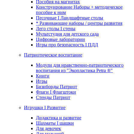
Пособия на магнитах
Конструирование Наборы + методическое
пособие к ним
Песочные I Ландшафтные столы
* Развивающие наборы / центры развития
Лего столы I стены
Мультстудия для детского сада
Цифровые лаборатории
Игры про безопасность I ПДД
Патриотическое воспитание
Модули для нравственно-патриотического
воспитания из "Экопластика Petra ®"
Книги
Игры
Бизиборды Патриот
Флаги I Флагштоки
Стенды Патриот
Игрушки I Развитие
Дидактика и развитие
Шахматы I шашки
Для девочек
Для малышей