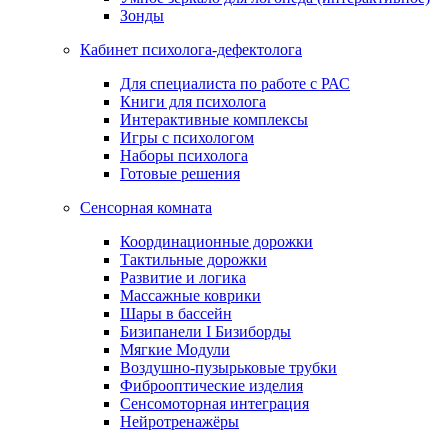
Зонды
Кабинет психолога-дефектолога
Для специалиста по работе с РАС
Книги для психолога
Интерактивные комплексы
Игры с психологом
Наборы психолога
Готовые решения
Сенсорная комната
Координационные дорожки
Тактильные дорожки
Развитие и логика
Массажные коврики
Шары в бассейн
Бизипанели I Бизиборды
Мягкие Модули
Воздушно-пузырьковые трубки
Фиброоптические изделия
Сенсомоторная интеграция
Нейротренажёры