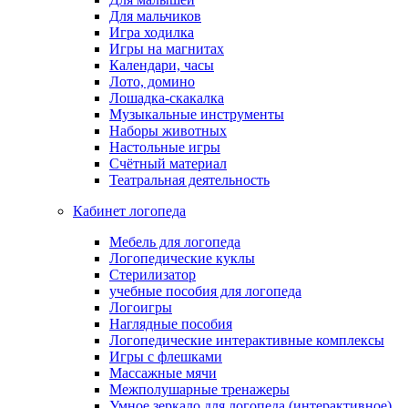
Для мальчиков
Игра ходилка
Игры на магнитах
Календари, часы
Лото, домино
Лошадка-скакалка
Музыкальные инструменты
Наборы животных
Настольные игры
Счётный материал
Театральная деятельность
Кабинет логопеда
Мебель для логопеда
Логопедические куклы
Стерилизатор
учебные пособия для логопеда
Логоигры
Наглядные пособия
Логопедические интерактивные комплексы
Игры с флешками
Массажные мячи
Межполушарные тренажеры
Умное зеркало для логопеда (интерактивное)