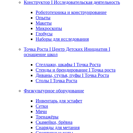
Конструктор I Исследовательская деятельность
Робототехника и конструирование
Опыты
Макеты
Микроскопы
Глобусы
Наборы для исследования
Точка Роста I Центр Детских Инициатив I
оснащение школ
Стеллажи, шкафы I Точка Роста
Стенды и брендирование I Точка роста
Диваны, стулья, пуфы I Точка Роста
Столы I Точка Роста
Физкультурное оборудование
Инвентарь для эстафет
Сетки
Мячи
Тренажёры
Скамейки, брёвна
Снаряды для метания
Спортивные маты