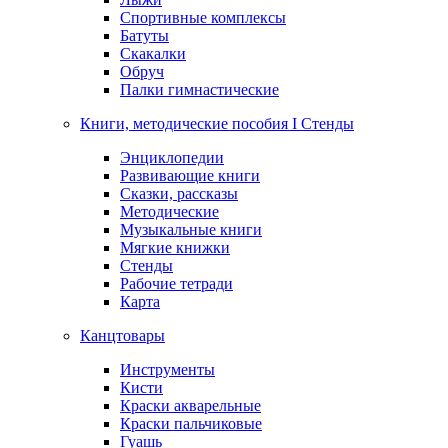
Спортивные комплексы
Батуты
Скакалки
Обруч
Палки гимнастические
Книги, методические пособия I Стенды
Энциклопедии
Развивающие книги
Сказки, рассказы
Методические
Музыкальные книги
Мягкие книжки
Стенды
Рабочие тетради
Карта
Канцтовары
Инструменты
Кисти
Краски акварельные
Краски пальчиковые
Гуашь