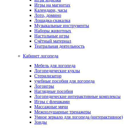
Игры на магнитах
Календари, часы
Лото, домино
Лошадка-скакалка
Музыкальные инструменты
Наборы животных
Настольные игры
Счётный материал
Театральная деятельность
Кабинет логопеда
Мебель для логопеда
Логопедические куклы
Стерилизатор
учебные пособия для логопеда
Логоигры
Наглядные пособия
Логопедические интерактивные комплексы
Игры с флешками
Массажные мячи
Межполушарные тренажеры
Умное зеркало для логопеда (интерактивное)
Зонды