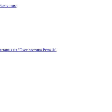
бие к ним
итания из "Экопластика Petra ®"