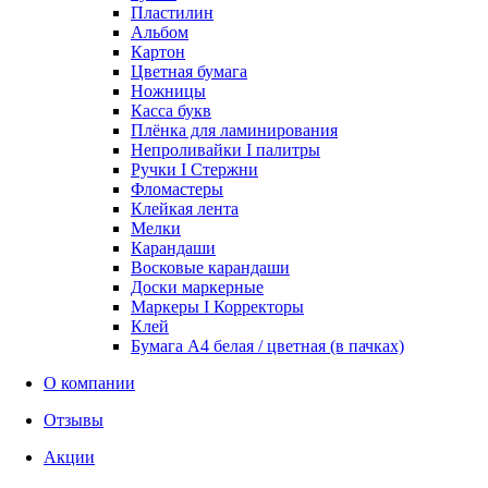
Пластилин
Альбом
Картон
Цветная бумага
Ножницы
Касса букв
Плёнка для ламинирования
Непроливайки I палитры
Ручки I Стержни
Фломастеры
Клейкая лента
Мелки
Карандаши
Восковые карандаши
Доски маркерные
Маркеры I Корректоры
Клей
Бумага А4 белая / цветная (в пачках)
О компании
Отзывы
Акции