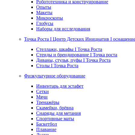
Робототехника и конструирование
Опыты
Макеты
Микроскопы
Глобусы
Наборы для исследования
Точка Роста I Центр Детских Инициатив I оснащени
Стеллажи, шкафы I Точка Роста
Стенды и брендирование I Точка роста
Диваны, стулья, пуфы I Точка Роста
Столы I Точка Роста
Физкультурное оборудование
Инвентарь для эстафет
Сетки
Мячи
Тренажёры
Скамейки, брёвна
Снаряды для метания
Спортивные маты
Баскетбол
Плавание
Лыжи