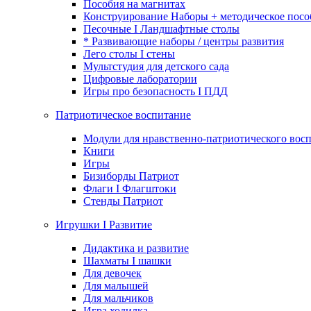
Пособия на магнитах
Конструирование Наборы + методическое посо
Песочные I Ландшафтные столы
* Развивающие наборы / центры развития
Лего столы I стены
Мультстудия для детского сада
Цифровые лаборатории
Игры про безопасность I ПДД
Патриотическое воспитание
Модули для нравственно-патриотического восп
Книги
Игры
Бизиборды Патриот
Флаги I Флагштоки
Стенды Патриот
Игрушки I Развитие
Дидактика и развитие
Шахматы I шашки
Для девочек
Для малышей
Для мальчиков
Игра ходилка