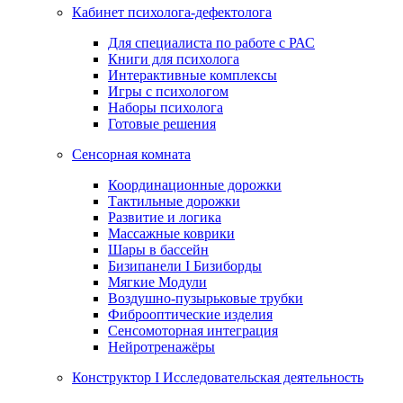
Кабинет психолога-дефектолога
Для специалиста по работе с РАС
Книги для психолога
Интерактивные комплексы
Игры с психологом
Наборы психолога
Готовые решения
Сенсорная комната
Координационные дорожки
Тактильные дорожки
Развитие и логика
Массажные коврики
Шары в бассейн
Бизипанели I Бизиборды
Мягкие Модули
Воздушно-пузырьковые трубки
Фиброоптические изделия
Сенсомоторная интеграция
Нейротренажёры
Конструктор I Исследовательская деятельность