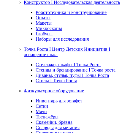
Конструктор I Исследовательская деятельность
Робототехника и конструирование
Опыты
Макеты
Микроскопы
Глобусы
Наборы для исследования
Точка Роста I Центр Детских Инициатив I
оснащение школ
Стеллажи, шкафы I Точка Роста
Стенды и брендирование I Точка роста
Диваны, стулья, пуфы I Точка Роста
Столы I Точка Роста
Физкультурное оборудование
Инвентарь для эстафет
Сетки
Мячи
Тренажёры
Скамейки, брёвна
Снаряды для метания
Спортивные маты