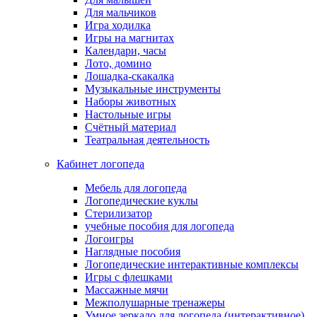
Для мальчиков
Игра ходилка
Игры на магнитах
Календари, часы
Лото, домино
Лошадка-скакалка
Музыкальные инструменты
Наборы животных
Настольные игры
Счётный материал
Театральная деятельность
Кабинет логопеда
Мебель для логопеда
Логопедические куклы
Стерилизатор
учебные пособия для логопеда
Логоигры
Наглядные пособия
Логопедические интерактивные комплексы
Игры с флешками
Массажные мячи
Межполушарные тренажеры
Умное зеркало для логопеда (интерактивное)