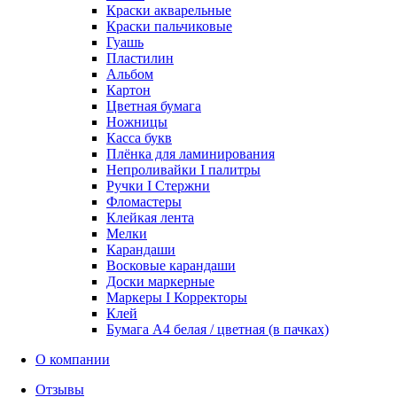
Краски акварельные
Краски пальчиковые
Гуашь
Пластилин
Альбом
Картон
Цветная бумага
Ножницы
Касса букв
Плёнка для ламинирования
Непроливайки I палитры
Ручки I Стержни
Фломастеры
Клейкая лента
Мелки
Карандаши
Восковые карандаши
Доски маркерные
Маркеры I Корректоры
Клей
Бумага А4 белая / цветная (в пачках)
О компании
Отзывы