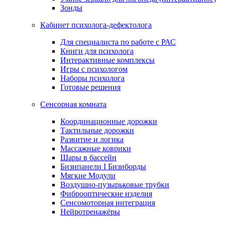
Зонды
Кабинет психолога-дефектолога
Для специалиста по работе с РАС
Книги для психолога
Интерактивные комплексы
Игры с психологом
Наборы психолога
Готовые решения
Сенсорная комната
Координационные дорожки
Тактильные дорожки
Развитие и логика
Массажные коврики
Шары в бассейн
Бизипанели I Бизиборды
Мягкие Модули
Воздушно-пузырьковые трубки
Фиброоптические изделия
Сенсомоторная интеграция
Нейротренажёры