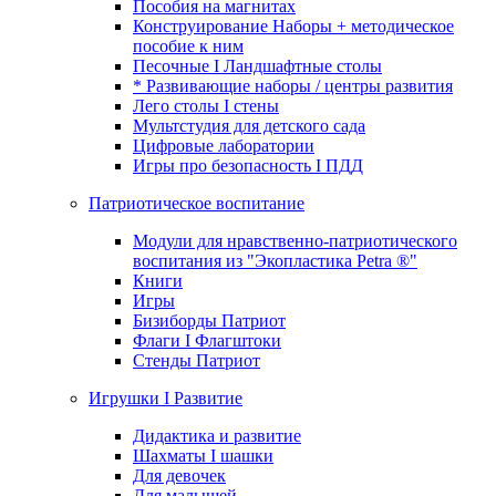
Пособия на магнитах
Конструирование Наборы + методическое
пособие к ним
Песочные I Ландшафтные столы
* Развивающие наборы / центры развития
Лего столы I стены
Мультстудия для детского сада
Цифровые лаборатории
Игры про безопасность I ПДД
Патриотическое воспитание
Модули для нравственно-патриотического
воспитания из "Экопластика Petra ®"
Книги
Игры
Бизиборды Патриот
Флаги I Флагштоки
Стенды Патриот
Игрушки I Развитие
Дидактика и развитие
Шахматы I шашки
Для девочек
Для малышей