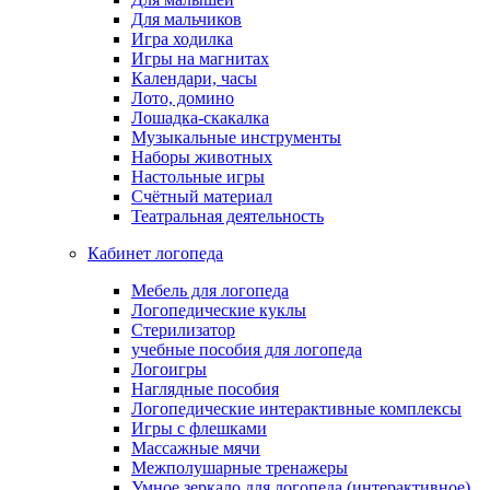
Для мальчиков
Игра ходилка
Игры на магнитах
Календари, часы
Лото, домино
Лошадка-скакалка
Музыкальные инструменты
Наборы животных
Настольные игры
Счётный материал
Театральная деятельность
Кабинет логопеда
Мебель для логопеда
Логопедические куклы
Стерилизатор
учебные пособия для логопеда
Логоигры
Наглядные пособия
Логопедические интерактивные комплексы
Игры с флешками
Массажные мячи
Межполушарные тренажеры
Умное зеркало для логопеда (интерактивное)