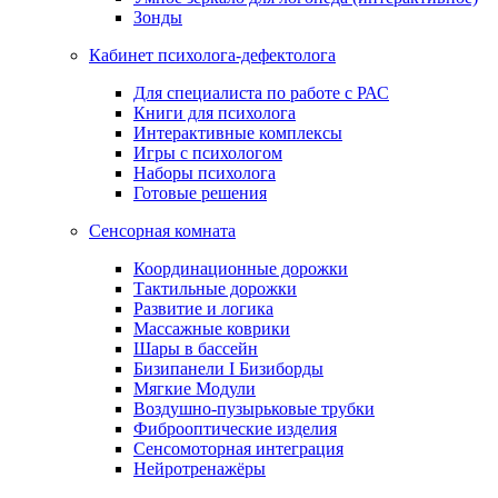
Зонды
Кабинет психолога-дефектолога
Для специалиста по работе с РАС
Книги для психолога
Интерактивные комплексы
Игры с психологом
Наборы психолога
Готовые решения
Сенсорная комната
Координационные дорожки
Тактильные дорожки
Развитие и логика
Массажные коврики
Шары в бассейн
Бизипанели I Бизиборды
Мягкие Модули
Воздушно-пузырьковые трубки
Фиброоптические изделия
Сенсомоторная интеграция
Нейротренажёры