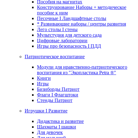
Пособия на магнитах
Конструирование Наборы + методическое
пособие к ним
Песочные I Ландшафтные столы
* Развивающие наборы / центры развития
Лего столы I стены
Мультстудия для детского сада
Цифровые лаборатории
Игры про безопасность I ПДД
Патриотическое воспитание
Модули для нравственно-патриотического
воспитания из "Экопластика Petra ®"
Книги
Игры
Бизиборды Патриот
Флаги I Флагштоки
Стенды Патриот
Игрушки I Развитие
Дидактика и развитие
Шахматы I шашки
Для девочек
Для малышей