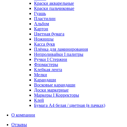
Краски акварельные
Краски пальчиковые
Гуашь
Пластилин
Альбом
Картон
Цветная бумага
Ножницы
Касса букв
Плёнка для ламинирования
Непроливайки I палитры
Ручки I Стержни
Фломастеры
Клейкая лента
Мелки
Карандаши
Восковые карандаши
Доски маркерные
Маркеры I Корректоры
Клей
Бумага А4 белая / цветная (в пачках)
О компании
Отзывы