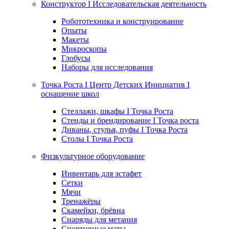
Конструктор I Исследовательская деятельность
Робототехника и конструирование
Опыты
Макеты
Микроскопы
Глобусы
Наборы для исследования
Точка Роста I Центр Детских Инициатив I
оснащение школ
Стеллажи, шкафы I Точка Роста
Стенды и брендирование I Точка роста
Диваны, стулья, пуфы I Точка Роста
Столы I Точка Роста
Физкультурное оборудование
Инвентарь для эстафет
Сетки
Мячи
Тренажёры
Скамейки, брёвна
Снаряды для метания
Спортивные маты