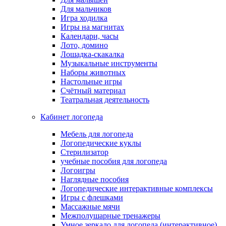
Для мальчиков
Игра ходилка
Игры на магнитах
Календари, часы
Лото, домино
Лошадка-скакалка
Музыкальные инструменты
Наборы животных
Настольные игры
Счётный материал
Театральная деятельность
Кабинет логопеда
Мебель для логопеда
Логопедические куклы
Стерилизатор
учебные пособия для логопеда
Логоигры
Наглядные пособия
Логопедические интерактивные комплексы
Игры с флешками
Массажные мячи
Межполушарные тренажеры
Умное зеркало для логопеда (интерактивное)