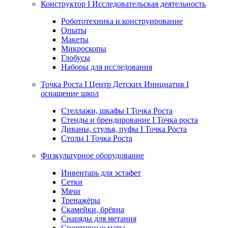
Конструктор I Исследовательская деятельность
Робототехника и конструирование
Опыты
Макеты
Микроскопы
Глобусы
Наборы для исследования
Точка Роста I Центр Детских Инициатив I
оснащение школ
Стеллажи, шкафы I Точка Роста
Стенды и брендирование I Точка роста
Диваны, стулья, пуфы I Точка Роста
Столы I Точка Роста
Физкультурное оборудование
Инвентарь для эстафет
Сетки
Мячи
Тренажёры
Скамейки, брёвна
Снаряды для метания
Спортивные маты