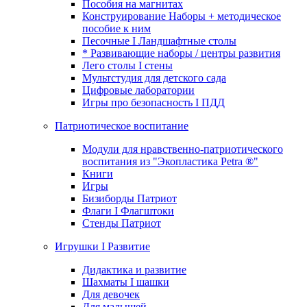
Пособия на магнитах
Конструирование Наборы + методическое
пособие к ним
Песочные I Ландшафтные столы
* Развивающие наборы / центры развития
Лего столы I стены
Мультстудия для детского сада
Цифровые лаборатории
Игры про безопасность I ПДД
Патриотическое воспитание
Модули для нравственно-патриотического
воспитания из "Экопластика Petra ®"
Книги
Игры
Бизиборды Патриот
Флаги I Флагштоки
Стенды Патриот
Игрушки I Развитие
Дидактика и развитие
Шахматы I шашки
Для девочек
Для малышей