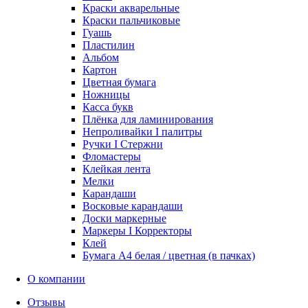
Краски акварельные
Краски пальчиковые
Гуашь
Пластилин
Альбом
Картон
Цветная бумага
Ножницы
Касса букв
Плёнка для ламинирования
Непроливайки I палитры
Ручки I Стержни
Фломастеры
Клейкая лента
Мелки
Карандаши
Восковые карандаши
Доски маркерные
Маркеры I Корректоры
Клей
Бумага А4 белая / цветная (в пачках)
О компании
Отзывы