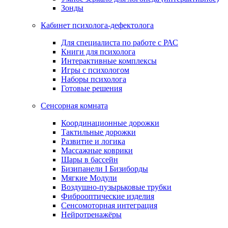
Зонды
Кабинет психолога-дефектолога
Для специалиста по работе с РАС
Книги для психолога
Интерактивные комплексы
Игры с психологом
Наборы психолога
Готовые решения
Сенсорная комната
Координационные дорожки
Тактильные дорожки
Развитие и логика
Массажные коврики
Шары в бассейн
Бизипанели I Бизиборды
Мягкие Модули
Воздушно-пузырьковые трубки
Фиброоптические изделия
Сенсомоторная интеграция
Нейротренажёры