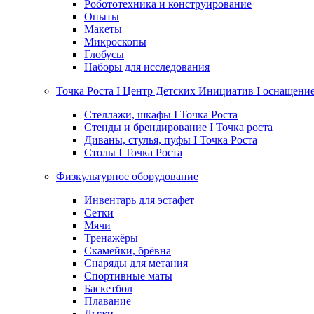
Робототехника и конструирование
Опыты
Макеты
Микроскопы
Глобусы
Наборы для исследования
Точка Роста I Центр Детских Инициатив I оснащени
Стеллажи, шкафы I Точка Роста
Стенды и брендирование I Точка роста
Диваны, стулья, пуфы I Точка Роста
Столы I Точка Роста
Физкультурное оборудование
Инвентарь для эстафет
Сетки
Мячи
Тренажёры
Скамейки, брёвна
Снаряды для метания
Спортивные маты
Баскетбол
Плавание
Лыжи