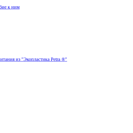
бие к ним
итания из "Экопластика Petra ®"