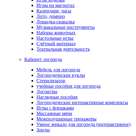
Игры на магнитах
Календари, часы
Лото, домино
Лошадка-скакалка
Музыкальные инструменты
Наборы животных
Настольные игры
Счётный материал
Театральная деятельность
Кабинет логопеда
Мебель для логопеда
Логопедические куклы
Стерилизатор
учебные пособия для логопеда
Логоигры
Наглядные пособия
Логопедические интерактивные комплексы
Игры с флешками
Массажные мячи
Межполушарные тренажеры
Умное зеркало для логопеда (интерактивное)
Зонды