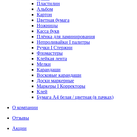
Пластилин
Альбом
Картон
Цветная бумага
Ножницы
Касса букв
Плёнка для ламинирования
Непроливайки I палитры
Ручки I Стержни
Фломастеры
Клейкая лента
Мелки
Карандаши
Восковые карандаши
Доски маркерные
Маркеры I Корректоры
Клей
Бумага А4 белая / цветная (в пачках)
О компании
Отзывы
Акции