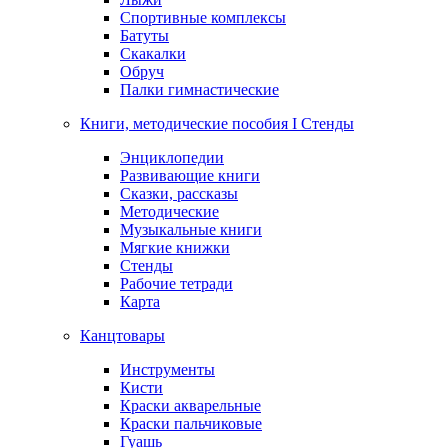
Спортивные комплексы
Батуты
Скакалки
Обруч
Палки гимнастические
Книги, методические пособия I Стенды
Энциклопедии
Развивающие книги
Сказки, рассказы
Методические
Музыкальные книги
Мягкие книжки
Стенды
Рабочие тетради
Карта
Канцтовары
Инструменты
Кисти
Краски акварельные
Краски пальчиковые
Гуашь