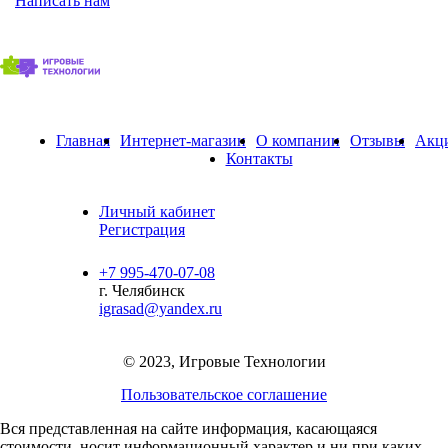
Написать нам
Главная
Интернет-магазин
О компании
Отзывы
Акц
Контакты
Личный кабинет
Регистрация
+7 995-470-07-08
г. Челябинск
igrasad@yandex.ru
© 2023, Игровые Технологии
Пользовательское соглашение
Вся представленная на сайте информация, касающаяся
стоимости, носит информационный характер и ни при каких