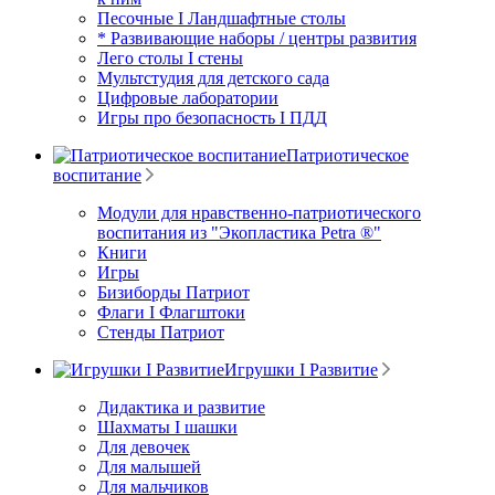
Песочные I Ландшафтные столы
* Развивающие наборы / центры развития
Лего столы I стены
Мультстудия для детского сада
Цифровые лаборатории
Игры про безопасность I ПДД
Патриотическое
воспитание
Модули для нравственно-патриотического
воспитания из "Экопластика Petra ®"
Книги
Игры
Бизиборды Патриот
Флаги I Флагштоки
Стенды Патриот
Игрушки I Развитие
Дидактика и развитие
Шахматы I шашки
Для девочек
Для малышей
Для мальчиков