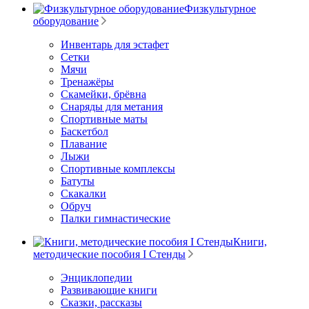
Физкультурное
оборудование
Инвентарь для эстафет
Сетки
Мячи
Тренажёры
Скамейки, брёвна
Снаряды для метания
Спортивные маты
Баскетбол
Плавание
Лыжи
Спортивные комплексы
Батуты
Скакалки
Обруч
Палки гимнастические
Книги,
методические пособия I Стенды
Энциклопедии
Развивающие книги
Сказки, рассказы