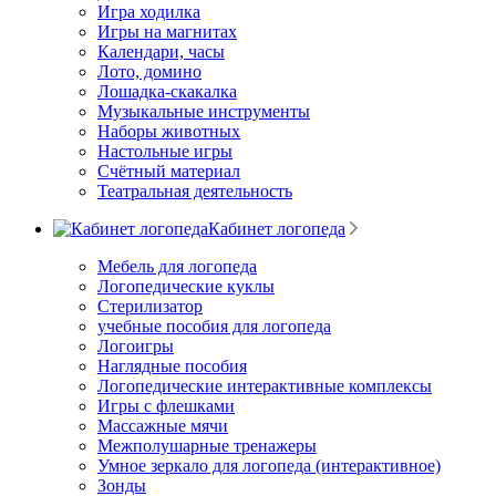
Игра ходилка
Игры на магнитах
Календари, часы
Лото, домино
Лошадка-скакалка
Музыкальные инструменты
Наборы животных
Настольные игры
Счётный материал
Театральная деятельность
Кабинет логопеда
Мебель для логопеда
Логопедические куклы
Стерилизатор
учебные пособия для логопеда
Логоигры
Наглядные пособия
Логопедические интерактивные комплексы
Игры с флешками
Массажные мячи
Межполушарные тренажеры
Умное зеркало для логопеда (интерактивное)
Зонды