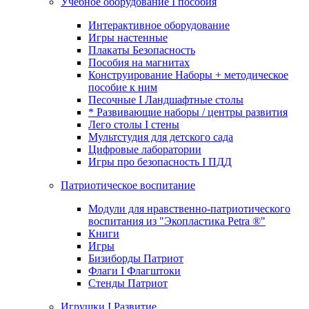
Учебное оборудование I пособия
Интерактивное оборудование
Игры настенные
Плакаты Безопасность
Пособия на магнитах
Конструирование Наборы + методическое
пособие к ним
Песочные I Ландшафтные столы
* Развивающие наборы / центры развития
Лего столы I стены
Мультстудия для детского сада
Цифровые лаборатории
Игры про безопасность I ПДД
Патриотическое воспитание
Модули для нравственно-патриотического
воспитания из "Экопластика Petra ®"
Книги
Игры
Бизиборды Патриот
Флаги I Флагштоки
Стенды Патриот
Игрушки I Развитие