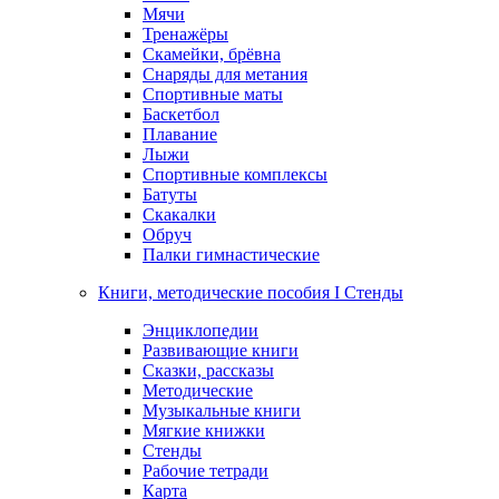
Мячи
Тренажёры
Скамейки, брёвна
Снаряды для метания
Спортивные маты
Баскетбол
Плавание
Лыжи
Спортивные комплексы
Батуты
Скакалки
Обруч
Палки гимнастические
Книги, методические пособия I Стенды
Энциклопедии
Развивающие книги
Сказки, рассказы
Методические
Музыкальные книги
Мягкие книжки
Стенды
Рабочие тетради
Карта