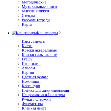
Методические
Музыкальные книги
Мягкие книжки
Стенды
Рабочие тетради
Карта
Канцтовары
Инструменты
Кисти
Краски акварельные
Краски пальчиковые
Гуашь
Пластилин
Альбом
Картон
Цветная бумага
Ножницы
Касса букв
Плёнка для ламинирования
Непроливайки I палитры
Ручки I Стержни
Фломастеры
Клейкая лента