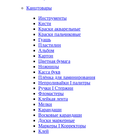
Канцтовары
Инструменты
Кисти
Краски акварельные
Краски пальчиковые
Гуашь
Пластилин
Альбом
Картон
Цветная бумага
Ножницы
Касса букв
Плёнка для ламинирования
Непроливайки I палитры
Ручки I Стержни
Фломастеры
Клейкая лента
Мелки
Карандаши
Восковые карандаши
Доски маркерные
Маркеры I Корректоры
Клей