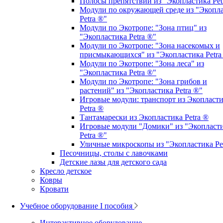
Полосы препятствий из "Экопластика Pet
Модули по окружающей среде из "Экопл
Petra ®"
Модули по Экотропе: "Зона птиц" из
"Экопластика Petra ®"
Модули по Экотропе: "Зона насекомых и
присмыкающихся" из "Экопластика Petra
Модули по Экотропе: "Зона леса" из
"Экопластика Petra ®"
Модули по Экотропе: "Зона грибов и
растений" из "Экопластика Petra ®"
Игровые модули: транспорт из Экопласт
Petra ®
Тантамарески из Экопластика Petra ®
Игровые модули "Домики" из "Экопласт
Petra ®"
Уличные микроскопы из "Экопластика Pe
Песочницы, столы с лавочками
Детские лазы для детского сада
Кресло детское
Ковры
Кровати
Учебное оборудование I пособия
Интерактивное оборудование