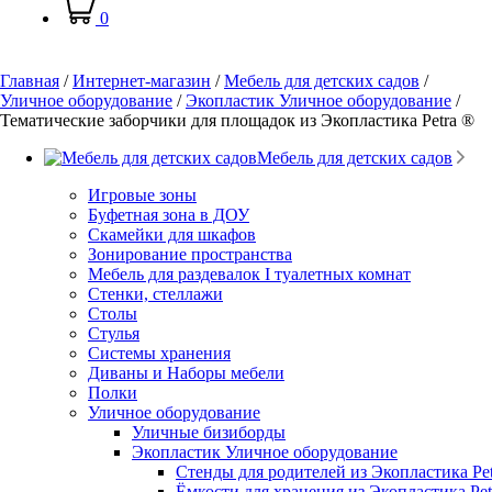
0
Главная
/
Интернет-магазин
/
Мебель для детских садов
/
Уличное оборудование
/
Экопластик Уличное оборудование
/
Тематические заборчики для площадок из Экопластика Petra ®
Мебель для детских садов
Игровые зоны
Буфетная зона в ДОУ
Скамейки для шкафов
Зонирование пространства
Мебель для раздевалок I туалетных комнат
Стенки, стеллажи
Столы
Стулья
Системы хранения
Диваны и Наборы мебели
Полки
Уличное оборудование
Уличные бизиборды
Экопластик Уличное оборудование
Стенды для родителей из Экопластика Pe
Ёмкости для хранения из Экопластика Pet