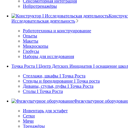
Сенсомоторная интеграция
Нейротренажёры
Конструкт
Исследовательская деятельность
Робототехника и конструирование
Опыты
Макеты
Микроскопы
Глобусы
Наборы для исследования
Точка Роста I Центр Детских Инициатив I оснащение шко
Стеллажи, шкафы I Точка Роста
Стенды и брендирование I Точка роста
Диваны, стулья, пуфы I Точка Роста
Столы I Точка Роста
Физкультурное оборудован
Инвентарь для эстафет
Сетки
Мячи
Тренажёры