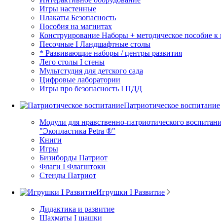
Игры настенные
Плакаты Безопасность
Пособия на магнитах
Конструирование Наборы + методическое пособие к
Песочные I Ландшафтные столы
* Развивающие наборы / центры развития
Лего столы I стены
Мультстудия для детского сада
Цифровые лаборатории
Игры про безопасность I ПДД
Патриотическое воспитание
Модули для нравственно-патриотического воспитани
"Экопластика Petra ®"
Книги
Игры
Бизиборды Патриот
Флаги I Флагштоки
Стенды Патриот
Игрушки I Развитие
Дидактика и развитие
Шахматы I шашки