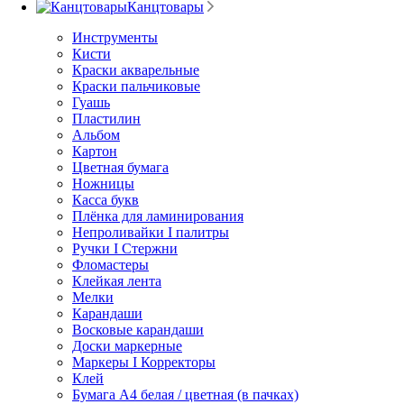
Канцтовары
Инструменты
Кисти
Краски акварельные
Краски пальчиковые
Гуашь
Пластилин
Альбом
Картон
Цветная бумага
Ножницы
Касса букв
Плёнка для ламинирования
Непроливайки I палитры
Ручки I Стержни
Фломастеры
Клейкая лента
Мелки
Карандаши
Восковые карандаши
Доски маркерные
Маркеры I Корректоры
Клей
Бумага А4 белая / цветная (в пачках)