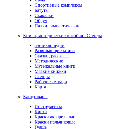
Спортивные комплексы
Батуты
Скакалки
Обруч
Палки гимнастические
Книги, методические пособия I Стенды
Энциклопедии
Развивающие книги
Сказки, рассказы
Методические
Музыкальные книги
Мягкие книжки
Стенды
Рабочие тетради
Карта
Канцтовары
Инструменты
Кисти
Краски акварельные
Краски пальчиковые
Гуашь