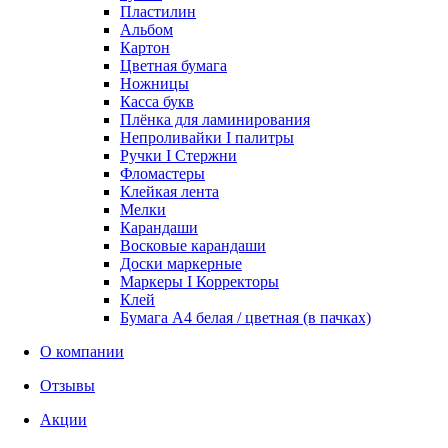
Пластилин
Альбом
Картон
Цветная бумага
Ножницы
Касса букв
Плёнка для ламинирования
Непроливайки I палитры
Ручки I Стержни
Фломастеры
Клейкая лента
Мелки
Карандаши
Восковые карандаши
Доски маркерные
Маркеры I Корректоры
Клей
Бумага А4 белая / цветная (в пачках)
О компании
Отзывы
Акции