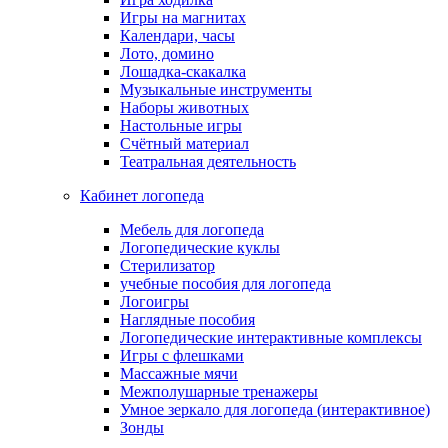
Игры на магнитах
Календари, часы
Лото, домино
Лошадка-скакалка
Музыкальные инструменты
Наборы животных
Настольные игры
Счётный материал
Театральная деятельность
Кабинет логопеда
Мебель для логопеда
Логопедические куклы
Стерилизатор
учебные пособия для логопеда
Логоигры
Наглядные пособия
Логопедические интерактивные комплексы
Игры с флешками
Массажные мячи
Межполушарные тренажеры
Умное зеркало для логопеда (интерактивное)
Зонды