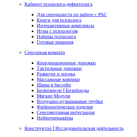
Кабинет психолога-дефектолога
Для специалиста по работе с РАС
Книги для психолога
Интерактивные комплексы
Игры с психологом
Наборы психолога
Готовые решения
Сенсорная комната
Координационные дорожки
Тактильные дорожки
Развитие и логика
Массажные коврики
Шары в бассейн
Бизипанели I Бизиборды
Мягкие Модули
Воздушно-пузырьковые трубки
Фиброоптические изделия
Сенсомоторная интеграция
Нейротренажёры
Конструктор I Исследовательская деятельность