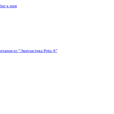
бие к ним
итания из "Экопластика Petra ®"