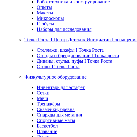
Робототехника и конструирование
Опыты
Макеты
Микроскопы
Глобусы
Наборы для исследования
Точка Роста I Центр Детских Инициатив I оснащени
Стеллажи, шкафы I Точка Роста
Стенды и брендирование I Точка роста
Диваны, стулья, пуфы I Точка Роста
Столы I Точка Роста
Физкультурное оборудование
Инвентарь для эстафет
Сетки
Мячи
Тренажёры
Скамейки, брёвна
Снаряды для метания
Спортивные маты
Баскетбол
Плавание
Лыжи