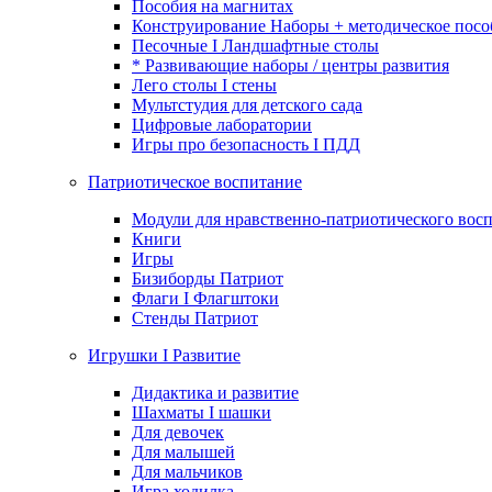
Пособия на магнитах
Конструирование Наборы + методическое посо
Песочные I Ландшафтные столы
* Развивающие наборы / центры развития
Лего столы I стены
Мультстудия для детского сада
Цифровые лаборатории
Игры про безопасность I ПДД
Патриотическое воспитание
Модули для нравственно-патриотического восп
Книги
Игры
Бизиборды Патриот
Флаги I Флагштоки
Стенды Патриот
Игрушки I Развитие
Дидактика и развитие
Шахматы I шашки
Для девочек
Для малышей
Для мальчиков
Игра ходилка