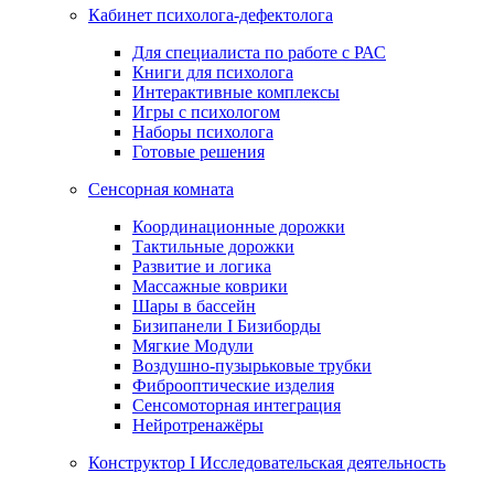
Кабинет психолога-дефектолога
Для специалиста по работе с РАС
Книги для психолога
Интерактивные комплексы
Игры с психологом
Наборы психолога
Готовые решения
Сенсорная комната
Координационные дорожки
Тактильные дорожки
Развитие и логика
Массажные коврики
Шары в бассейн
Бизипанели I Бизиборды
Мягкие Модули
Воздушно-пузырьковые трубки
Фиброоптические изделия
Сенсомоторная интеграция
Нейротренажёры
Конструктор I Исследовательская деятельность