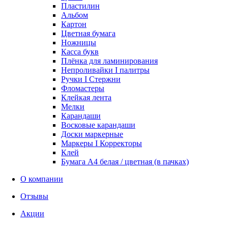
Пластилин
Альбом
Картон
Цветная бумага
Ножницы
Касса букв
Плёнка для ламинирования
Непроливайки I палитры
Ручки I Стержни
Фломастеры
Клейкая лента
Мелки
Карандаши
Восковые карандаши
Доски маркерные
Маркеры I Корректоры
Клей
Бумага А4 белая / цветная (в пачках)
О компании
Отзывы
Акции