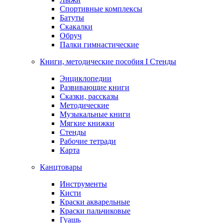
Спортивные комплексы
Батуты
Скакалки
Обруч
Палки гимнастические
Книги, методические пособия I Стенды
Энциклопедии
Развивающие книги
Сказки, рассказы
Методические
Музыкальные книги
Мягкие книжки
Стенды
Рабочие тетради
Карта
Канцтовары
Инструменты
Кисти
Краски акварельные
Краски пальчиковые
Гуашь