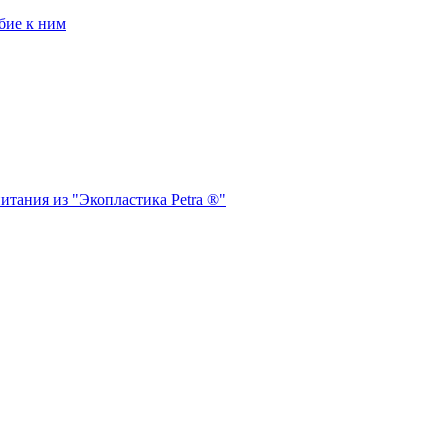
бие к ним
итания из "Экопластика Petra ®"