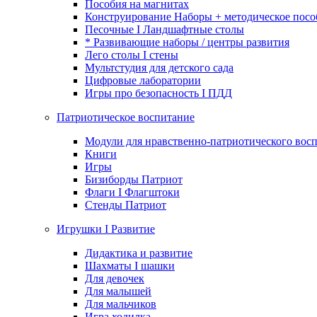
Пособия на магнитах
Конструирование Наборы + методическое посо
Песочные I Ландшафтные столы
* Развивающие наборы / центры развития
Лего столы I стены
Мультстудия для детского сада
Цифровые лаборатории
Игры про безопасность I ПДД
Патриотическое воспитание
Модули для нравственно-патриотического восп
Книги
Игры
Бизиборды Патриот
Флаги I Флагштоки
Стенды Патриот
Игрушки I Развитие
Дидактика и развитие
Шахматы I шашки
Для девочек
Для малышей
Для мальчиков
Игра ходилка