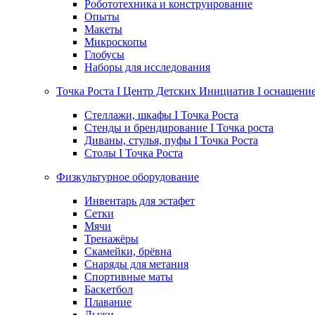
Робототехника и конструирование
Опыты
Макеты
Микроскопы
Глобусы
Наборы для исследования
Точка Роста I Центр Детских Инициатив I оснащени
Стеллажи, шкафы I Точка Роста
Стенды и брендирование I Точка роста
Диваны, стулья, пуфы I Точка Роста
Столы I Точка Роста
Физкультурное оборудование
Инвентарь для эстафет
Сетки
Мячи
Тренажёры
Скамейки, брёвна
Снаряды для метания
Спортивные маты
Баскетбол
Плавание
Лыжи