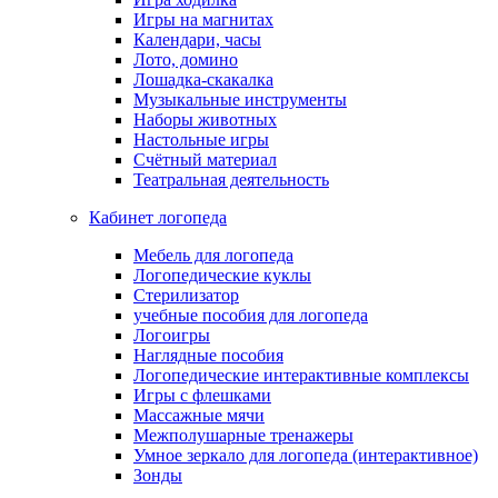
Игры на магнитах
Календари, часы
Лото, домино
Лошадка-скакалка
Музыкальные инструменты
Наборы животных
Настольные игры
Счётный материал
Театральная деятельность
Кабинет логопеда
Мебель для логопеда
Логопедические куклы
Стерилизатор
учебные пособия для логопеда
Логоигры
Наглядные пособия
Логопедические интерактивные комплексы
Игры с флешками
Массажные мячи
Межполушарные тренажеры
Умное зеркало для логопеда (интерактивное)
Зонды