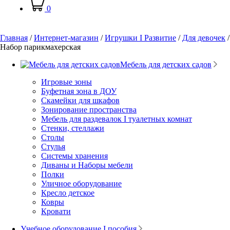
0
Главная
/
Интернет-магазин
/
Игрушки I Развитие
/
Для девочек
/
Набор парикмахерская
Мебель для детских садов
Игровые зоны
Буфетная зона в ДОУ
Скамейки для шкафов
Зонирование пространства
Мебель для раздевалок I туалетных комнат
Стенки, стеллажи
Столы
Стулья
Системы хранения
Диваны и Наборы мебели
Полки
Уличное оборудование
Кресло детское
Ковры
Кровати
Учебное оборудование I пособия