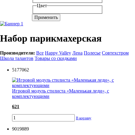
Цвет
Набор парикмахерская
Производители:
Все
Happy Valley
Лена
Полесье
Совтехстром
Школа талантов
Товары со скидками
5177062
Игровой модуль стилиста «Маленькая леди», с
комплектующими
621
В корзину
9019889