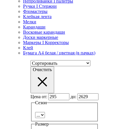
Непроливайки I палитры
Ручки I Стержни
Фломастеры
Клейкая лента
Мелки
Карандаши
Восковые карандаши
Доски маркерные
Маркеры I Корректоры
Клей
Бумага А4 белая / цветная (в пачках)
Очистить
Цена от:
до:
Сезон
Размер