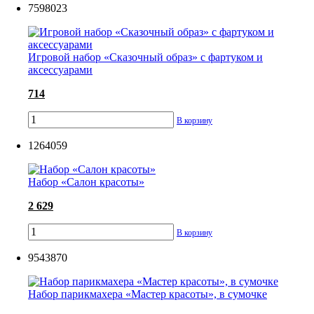
7598023
Игровой набор «Сказочный образ» с фартуком и
аксессуарами
714
В корзину
1264059
Набор «Салон красоты»
2 629
В корзину
9543870
Набор парикмахера «Мастер красоты», в сумочке