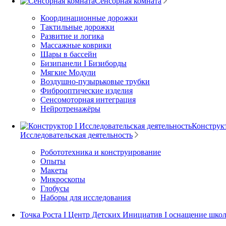
Сенсорная комната
Координационные дорожки
Тактильные дорожки
Развитие и логика
Массажные коврики
Шары в бассейн
Бизипанели I Бизиборды
Мягкие Модули
Воздушно-пузырьковые трубки
Фиброоптические изделия
Сенсомоторная интеграция
Нейротренажёры
Конструкт
Исследовательская деятельность
Робототехника и конструирование
Опыты
Макеты
Микроскопы
Глобусы
Наборы для исследования
Точка Роста I Центр Детских Инициатив I оснащение шко