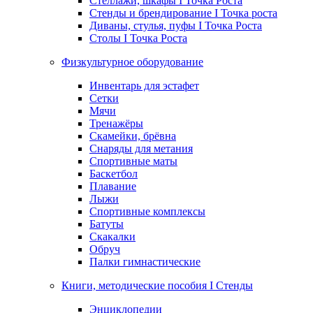
Стеллажи, шкафы I Точка Роста
Стенды и брендирование I Точка роста
Диваны, стулья, пуфы I Точка Роста
Столы I Точка Роста
Физкультурное оборудование
Инвентарь для эстафет
Сетки
Мячи
Тренажёры
Скамейки, брёвна
Снаряды для метания
Спортивные маты
Баскетбол
Плавание
Лыжи
Спортивные комплексы
Батуты
Скакалки
Обруч
Палки гимнастические
Книги, методические пособия I Стенды
Энциклопедии