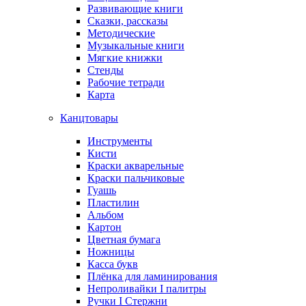
Развивающие книги
Сказки, рассказы
Методические
Музыкальные книги
Мягкие книжки
Стенды
Рабочие тетради
Карта
Канцтовары
Инструменты
Кисти
Краски акварельные
Краски пальчиковые
Гуашь
Пластилин
Альбом
Картон
Цветная бумага
Ножницы
Касса букв
Плёнка для ламинирования
Непроливайки I палитры
Ручки I Стержни