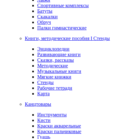
Спортивные комплексы
Батуты
Скакалки
Обруч
Палки гимнастические
Книги, методические пособия I Стенды
Энциклопедии
Развивающие книги
Сказки, рассказы
Методические
Музыкальные книги
Мягкие книжки
Стенды
Рабочие тетради
Карта
Канцтовары
Инструменты
Кисти
Краски акварельные
Краски пальчиковые
Гуашь