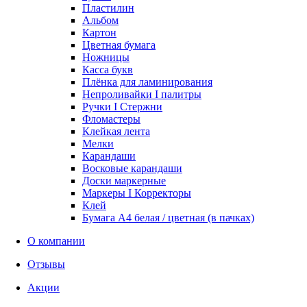
Пластилин
Альбом
Картон
Цветная бумага
Ножницы
Касса букв
Плёнка для ламинирования
Непроливайки I палитры
Ручки I Стержни
Фломастеры
Клейкая лента
Мелки
Карандаши
Восковые карандаши
Доски маркерные
Маркеры I Корректоры
Клей
Бумага А4 белая / цветная (в пачках)
О компании
Отзывы
Акции