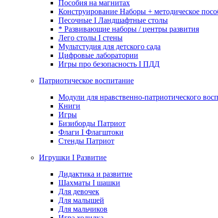
Пособия на магнитах
Конструирование Наборы + методическое посо
Песочные I Ландшафтные столы
* Развивающие наборы / центры развития
Лего столы I стены
Мультстудия для детского сада
Цифровые лаборатории
Игры про безопасность I ПДД
Патриотическое воспитание
Модули для нравственно-патриотического восп
Книги
Игры
Бизиборды Патриот
Флаги I Флагштоки
Стенды Патриот
Игрушки I Развитие
Дидактика и развитие
Шахматы I шашки
Для девочек
Для малышей
Для мальчиков
Игра ходилка