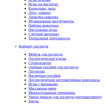
Игры на магнитах
Календари, часы
Лото, домино
Лошадка-скакалка
Музыкальные инструменты
Наборы животных
Настольные игры
Счётный материал
Театральная деятельность
Кабинет логопеда
Мебель для логопеда
Логопедические куклы
Стерилизатор
учебные пособия для логопеда
Логоигры
Наглядные пособия
Логопедические интерактивные комплексы
Игры с флешками
Массажные мячи
Межполушарные тренажеры
Умное зеркало для логопеда (интерактивное)
Зонды