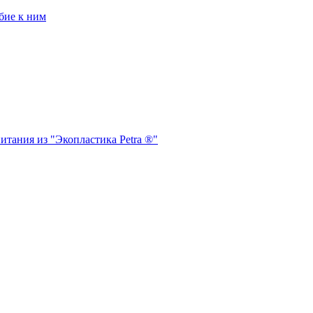
бие к ним
итания из "Экопластика Petra ®"