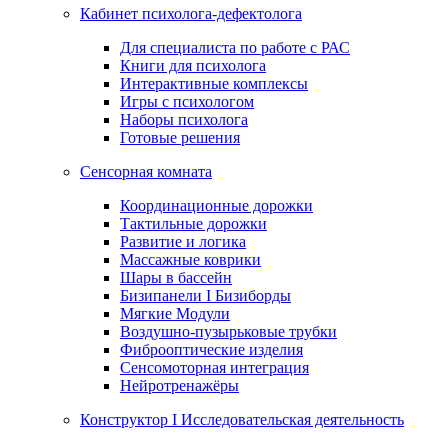
Кабинет психолога-дефектолога
Для специалиста по работе с РАС
Книги для психолога
Интерактивные комплексы
Игры с психологом
Наборы психолога
Готовые решения
Сенсорная комната
Координационные дорожки
Тактильные дорожки
Развитие и логика
Массажные коврики
Шары в бассейн
Бизипанели I Бизиборды
Мягкие Модули
Воздушно-пузырьковые трубки
Фиброоптические изделия
Сенсомоторная интеграция
Нейротренажёры
Конструктор I Исследовательская деятельность