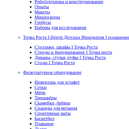
Робототехника и конструирование
Опыты
Макеты
Микроскопы
Глобусы
Наборы для исследования
Точка Роста I Центр Детских Инициатив I оснащени
Стеллажи, шкафы I Точка Роста
Стенды и брендирование I Точка роста
Диваны, стулья, пуфы I Точка Роста
Столы I Точка Роста
Физкультурное оборудование
Инвентарь для эстафет
Сетки
Мячи
Тренажёры
Скамейки, брёвна
Снаряды для метания
Спортивные маты
Баскетбол
Плавание
Лыжи