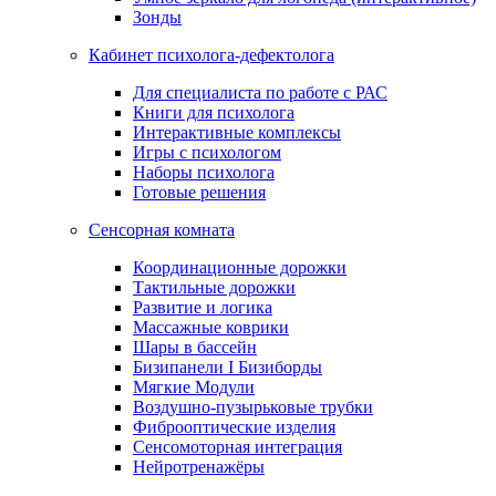
Зонды
Кабинет психолога-дефектолога
Для специалиста по работе с РАС
Книги для психолога
Интерактивные комплексы
Игры с психологом
Наборы психолога
Готовые решения
Сенсорная комната
Координационные дорожки
Тактильные дорожки
Развитие и логика
Массажные коврики
Шары в бассейн
Бизипанели I Бизиборды
Мягкие Модули
Воздушно-пузырьковые трубки
Фиброоптические изделия
Сенсомоторная интеграция
Нейротренажёры