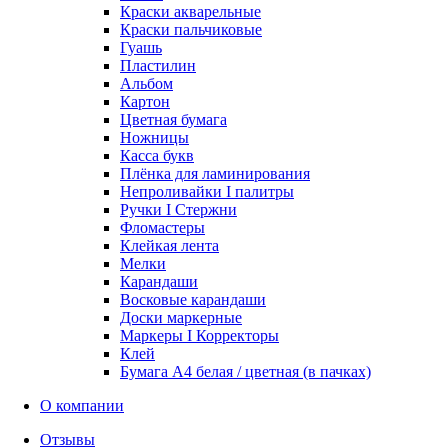
Краски акварельные
Краски пальчиковые
Гуашь
Пластилин
Альбом
Картон
Цветная бумага
Ножницы
Касса букв
Плёнка для ламинирования
Непроливайки I палитры
Ручки I Стержни
Фломастеры
Клейкая лента
Мелки
Карандаши
Восковые карандаши
Доски маркерные
Маркеры I Корректоры
Клей
Бумага А4 белая / цветная (в пачках)
О компании
Отзывы