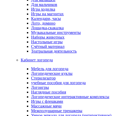
Для мальчиков
Игра ходилка
Игры на магнитах
Календари, часы
Лото, домино
Лошадка-скакалка
Музыкальные инструменты
Наборы животных
Настольные игры
Счётный материал
Театральная деятельность
Кабинет логопеда
Мебель для логопеда
Логопедические куклы
Стерилизатор
учебные пособия для логопеда
Логоигры
Наглядные пособия
Логопедические интерактивные комплексы
Игры с флешками
Массажные мячи
Межполушарные тренажеры
Умное зеркало для логопеда (интерактивное)