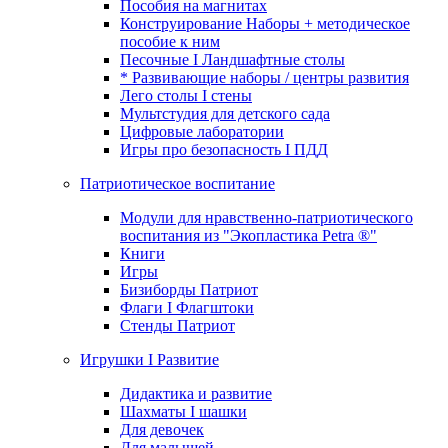
Пособия на магнитах
Конструирование Наборы + методическое
пособие к ним
Песочные I Ландшафтные столы
* Развивающие наборы / центры развития
Лего столы I стены
Мультстудия для детского сада
Цифровые лаборатории
Игры про безопасность I ПДД
Патриотическое воспитание
Модули для нравственно-патриотического
воспитания из "Экопластика Petra ®"
Книги
Игры
Бизиборды Патриот
Флаги I Флагштоки
Стенды Патриот
Игрушки I Развитие
Дидактика и развитие
Шахматы I шашки
Для девочек
Для малышей