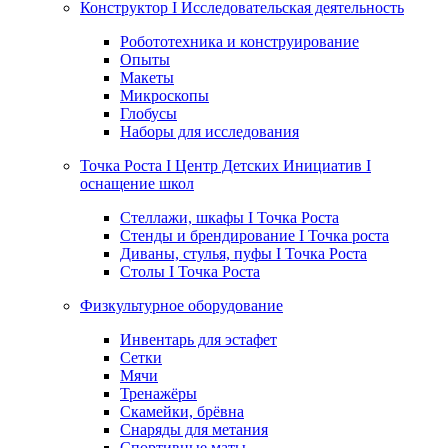
Конструктор I Исследовательская деятельность
Робототехника и конструирование
Опыты
Макеты
Микроскопы
Глобусы
Наборы для исследования
Точка Роста I Центр Детских Инициатив I
оснащение школ
Стеллажи, шкафы I Точка Роста
Стенды и брендирование I Точка роста
Диваны, стулья, пуфы I Точка Роста
Столы I Точка Роста
Физкультурное оборудование
Инвентарь для эстафет
Сетки
Мячи
Тренажёры
Скамейки, брёвна
Снаряды для метания
Спортивные маты