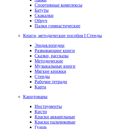
Спортивные комплексы
Батуты
Скакалки
Обруч
Палки гимнастические
Книги, методические пособия I Стенды
Энциклопедии
Развивающие книги
Сказки, рассказы
Методические
Музыкальные книги
Мягкие книжки
Стенды
Рабочие тетради
Карта
Канцтовары
Инструменты
Кисти
Краски акварельные
Краски пальчиковые
Гуашь