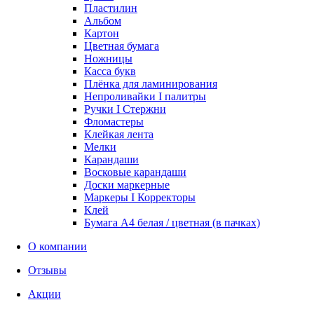
Пластилин
Альбом
Картон
Цветная бумага
Ножницы
Касса букв
Плёнка для ламинирования
Непроливайки I палитры
Ручки I Стержни
Фломастеры
Клейкая лента
Мелки
Карандаши
Восковые карандаши
Доски маркерные
Маркеры I Корректоры
Клей
Бумага А4 белая / цветная (в пачках)
О компании
Отзывы
Акции