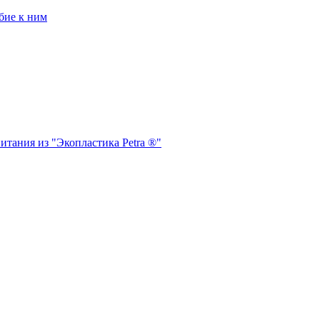
бие к ним
итания из "Экопластика Petra ®"