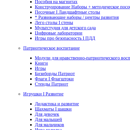
Пособия на магнитах
Конструирование Наборы + методическое посо
Песочные I Ландшафтные столы
* Развивающие наборы / центры развития
Лего столы I стены
Мультстудия для детского сада
Цифровые лаборатории
Игры про безопасность I ПДД
Патриотическое воспитание
Модули для нравственно-патриотического восп
Книги
Игры
Бизиборды Патриот
Флаги I Флагштоки
Стенды Патриот
Игрушки I Развитие
Дидактика и развитие
Шахматы I шашки
Для девочек
Для малышей
Для мальчиков
Игра ходилка