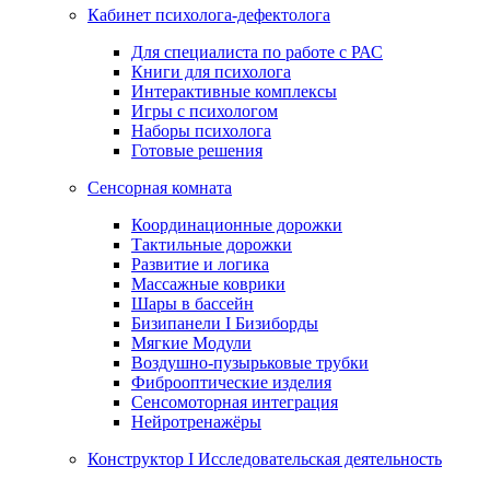
Кабинет психолога-дефектолога
Для специалиста по работе с РАС
Книги для психолога
Интерактивные комплексы
Игры с психологом
Наборы психолога
Готовые решения
Сенсорная комната
Координационные дорожки
Тактильные дорожки
Развитие и логика
Массажные коврики
Шары в бассейн
Бизипанели I Бизиборды
Мягкие Модули
Воздушно-пузырьковые трубки
Фиброоптические изделия
Сенсомоторная интеграция
Нейротренажёры
Конструктор I Исследовательская деятельность