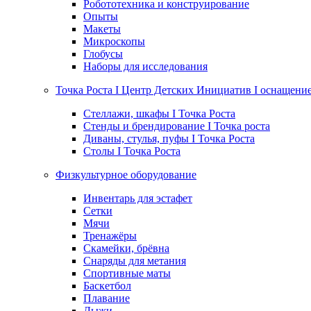
Робототехника и конструирование
Опыты
Макеты
Микроскопы
Глобусы
Наборы для исследования
Точка Роста I Центр Детских Инициатив I оснащени
Стеллажи, шкафы I Точка Роста
Стенды и брендирование I Точка роста
Диваны, стулья, пуфы I Точка Роста
Столы I Точка Роста
Физкультурное оборудование
Инвентарь для эстафет
Сетки
Мячи
Тренажёры
Скамейки, брёвна
Снаряды для метания
Спортивные маты
Баскетбол
Плавание
Лыжи