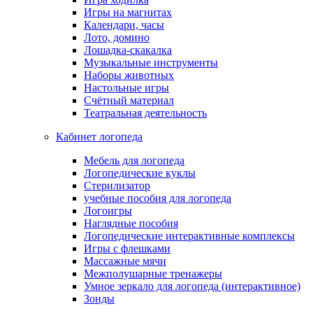
Игры на магнитах
Календари, часы
Лото, домино
Лошадка-скакалка
Музыкальные инструменты
Наборы животных
Настольные игры
Счётный материал
Театральная деятельность
Кабинет логопеда
Мебель для логопеда
Логопедические куклы
Стерилизатор
учебные пособия для логопеда
Логоигры
Наглядные пособия
Логопедические интерактивные комплексы
Игры с флешками
Массажные мячи
Межполушарные тренажеры
Умное зеркало для логопеда (интерактивное)
Зонды