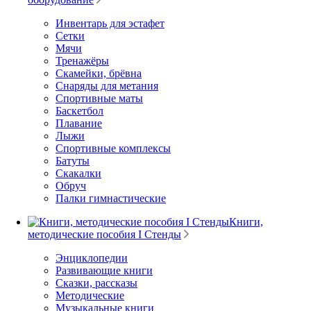
Инвентарь для эстафет
Сетки
Мячи
Тренажёры
Скамейки, брёвна
Снаряды для метания
Спортивные маты
Баскетбол
Плавание
Лыжи
Спортивные комплексы
Батуты
Скакалки
Обруч
Палки гимнастические
Книги,
методические пособия I Стенды
Энциклопедии
Развивающие книги
Сказки, рассказы
Методические
Музыкальные книги