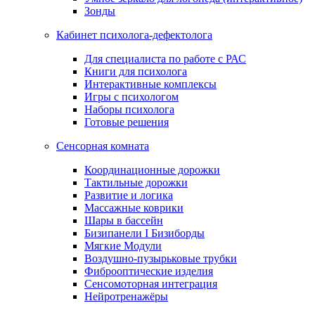
Зонды
Кабинет психолога-дефектолога
Для специалиста по работе с РАС
Книги для психолога
Интерактивные комплексы
Игры с психологом
Наборы психолога
Готовые решения
Сенсорная комната
Координационные дорожки
Тактильные дорожки
Развитие и логика
Массажные коврики
Шары в бассейн
Бизипанели I Бизиборды
Мягкие Модули
Воздушно-пузырьковые трубки
Фиброоптические изделия
Сенсомоторная интеграция
Нейротренажёры