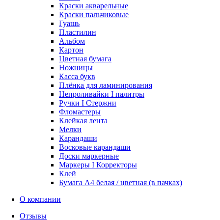
Краски акварельные
Краски пальчиковые
Гуашь
Пластилин
Альбом
Картон
Цветная бумага
Ножницы
Касса букв
Плёнка для ламинирования
Непроливайки I палитры
Ручки I Стержни
Фломастеры
Клейкая лента
Мелки
Карандаши
Восковые карандаши
Доски маркерные
Маркеры I Корректоры
Клей
Бумага А4 белая / цветная (в пачках)
О компании
Отзывы