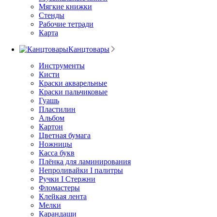
Мягкие книжки
Стенды
Рабочие тетради
Карта
Канцтовары
Инструменты
Кисти
Краски акварельные
Краски пальчиковые
Гуашь
Пластилин
Альбом
Картон
Цветная бумага
Ножницы
Касса букв
Плёнка для ламинирования
Непроливайки I палитры
Ручки I Стержни
Фломастеры
Клейкая лента
Мелки
Карандаши