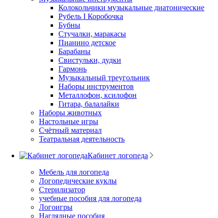
Колокольчики музыкальные диатонические
Рубель I Коробочка
Бубны
Стучалки, маракасы
Пианино детское
Барабаны
Свистульки, дудки
Гармонь
Музыкальный треугольник
Наборы инструментов
Металлофон, ксилофон
Гитара, балалайки
Наборы животных
Настольные игры
Счётный материал
Театральная деятельность
Кабинет логопеда
Мебель для логопеда
Логопедические куклы
Стерилизатор
учебные пособия для логопеда
Логоигры
Наглядные пособия