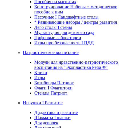
Пособия на магнитах
Конструирование Наборы + методическое
пособие к ним
Песочные I Ландшафтные столы
* Развивающие наборы / центры развития
Лего столы I стены
Мультстудия для детского сада
Цифровые лаборатории
Игры про безопасность I ПДД
Патриотическое воспитание
Модули для нравственно-патриотического
воспитания из "Экопластика Petra ®"
Книги
Игры
Бизиборды Патриот
Флаги I Флагштоки
Стенды Патриот
Игрушки I Развитие
Дидактика и развитие
Шахматы I шашки
Для девочек
Для малышей