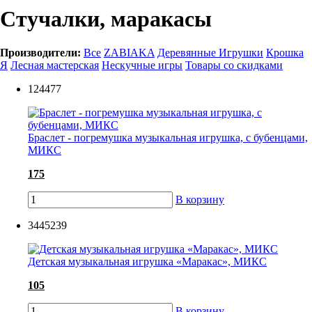
Стучалки, маракасы
Производители:
Все
ZABIAKA
Деревянные Игрушки
Крошка
Я
Лесная мастерская
Нескучные игры
Товары со скидками
124477
Браслет - погремушка музыкальная игрушка, с бубенцами,
МИКС
175
В корзину
3445239
Детская музыкальная игрушка «Маракас», МИКС
105
В корзину