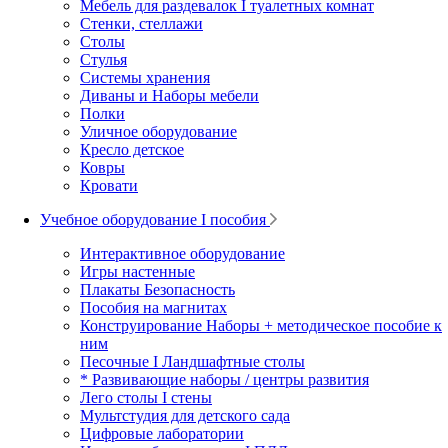
Мебель для раздевалок I туалетных комнат
Стенки, стеллажи
Столы
Стулья
Системы хранения
Диваны и Наборы мебели
Полки
Уличное оборудование
Кресло детское
Ковры
Кровати
Учебное оборудование I пособия
Интерактивное оборудование
Игры настенные
Плакаты Безопасность
Пособия на магнитах
Конструирование Наборы + методическое пособие к
ним
Песочные I Ландшафтные столы
* Развивающие наборы / центры развития
Лего столы I стены
Мультстудия для детского сада
Цифровые лаборатории