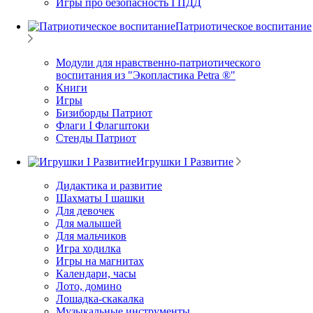
Игры про безопасность I ПДД
Патриотическое воспитание
Модули для нравственно-патриотического
воспитания из "Экопластика Petra ®"
Книги
Игры
Бизиборды Патриот
Флаги I Флагштоки
Стенды Патриот
Игрушки I Развитие
Дидактика и развитие
Шахматы I шашки
Для девочек
Для малышей
Для мальчиков
Игра ходилка
Игры на магнитах
Календари, часы
Лото, домино
Лошадка-скакалка
Музыкальные инструменты