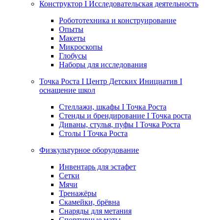
Конструктор I Исследовательская деятельность
Робототехника и конструирование
Опыты
Макеты
Микроскопы
Глобусы
Наборы для исследования
Точка Роста I Центр Детских Инициатив I
оснащение школ
Стеллажи, шкафы I Точка Роста
Стенды и брендирование I Точка роста
Диваны, стулья, пуфы I Точка Роста
Столы I Точка Роста
Физкультурное оборудование
Инвентарь для эстафет
Сетки
Мячи
Тренажёры
Скамейки, брёвна
Снаряды для метания
Спортивные маты