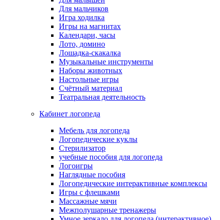
Для мальчиков
Игра ходилка
Игры на магнитах
Календари, часы
Лото, домино
Лошадка-скакалка
Музыкальные инструменты
Наборы животных
Настольные игры
Счётный материал
Театральная деятельность
Кабинет логопеда
Мебель для логопеда
Логопедические куклы
Стерилизатор
учебные пособия для логопеда
Логоигры
Наглядные пособия
Логопедические интерактивные комплексы
Игры с флешками
Массажные мячи
Межполушарные тренажеры
Умное зеркало для логопеда (интерактивное)