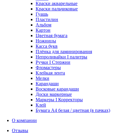
Краски акварельные
Краски пальчиковые
Гуашь
Пластилин
Альбом
Картон
Цветная бумага
Ножницы
Касса букв
Плёнка для ламинирования
Непроливайки I палитры
Ручки I Стержни
Фломастеры
Клейкая лента
Мелки
Карандаши
Восковые карандаши
Доски маркерные
Маркеры I Корректоры
Клей
Бумага А4 белая / цветная (в пачках)
О компании
Отзывы