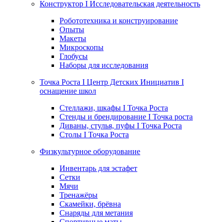
Конструктор I Исследовательская деятельность
Робототехника и конструирование
Опыты
Макеты
Микроскопы
Глобусы
Наборы для исследования
Точка Роста I Центр Детских Инициатив I
оснащение школ
Стеллажи, шкафы I Точка Роста
Стенды и брендирование I Точка роста
Диваны, стулья, пуфы I Точка Роста
Столы I Точка Роста
Физкультурное оборудование
Инвентарь для эстафет
Сетки
Мячи
Тренажёры
Скамейки, брёвна
Снаряды для метания
Спортивные маты