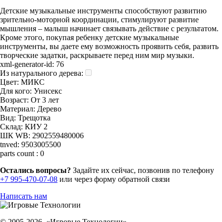
Детские музыкальные инструменты способствуют развитию
зрительно-моторной координации, стимулируют развитие
мышления – малыш начинает связывать действие с результатом.
Кроме этого, покупая ребенку детские музыкальные
инструменты, вы даете ему возможность проявить себя, развить
творческие задатки, раскрываете перед ним мир музыки.
xml-generator-id:
76
Из натурального дерева:
Цвет:
МИКС
Для кого:
Унисекс
Возраст:
От 3 лет
Материал:
Дерево
Вид:
Трещотка
Склад:
КИУ 2
ШК WB:
2902559480006
tnved:
9503005500
parts count :
0
Остались вопросы?
Задайте их сейчас, позвонив по телефону
+7 995-470-07-08
или через форму обратной связи
Написать нам
© 2005-2026, «Игровые Технологии»