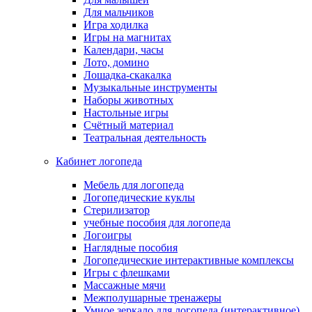
Для мальчиков
Игра ходилка
Игры на магнитах
Календари, часы
Лото, домино
Лошадка-скакалка
Музыкальные инструменты
Наборы животных
Настольные игры
Счётный материал
Театральная деятельность
Кабинет логопеда
Мебель для логопеда
Логопедические куклы
Стерилизатор
учебные пособия для логопеда
Логоигры
Наглядные пособия
Логопедические интерактивные комплексы
Игры с флешками
Массажные мячи
Межполушарные тренажеры
Умное зеркало для логопеда (интерактивное)