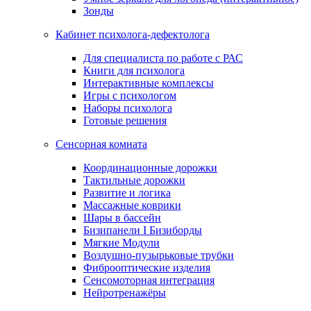
Зонды
Кабинет психолога-дефектолога
Для специалиста по работе с РАС
Книги для психолога
Интерактивные комплексы
Игры с психологом
Наборы психолога
Готовые решения
Сенсорная комната
Координационные дорожки
Тактильные дорожки
Развитие и логика
Массажные коврики
Шары в бассейн
Бизипанели I Бизиборды
Мягкие Модули
Воздушно-пузырьковые трубки
Фиброоптические изделия
Сенсомоторная интеграция
Нейротренажёры