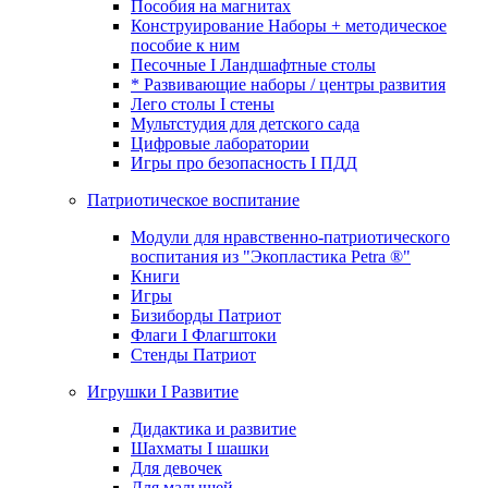
Пособия на магнитах
Конструирование Наборы + методическое
пособие к ним
Песочные I Ландшафтные столы
* Развивающие наборы / центры развития
Лего столы I стены
Мультстудия для детского сада
Цифровые лаборатории
Игры про безопасность I ПДД
Патриотическое воспитание
Модули для нравственно-патриотического
воспитания из "Экопластика Petra ®"
Книги
Игры
Бизиборды Патриот
Флаги I Флагштоки
Стенды Патриот
Игрушки I Развитие
Дидактика и развитие
Шахматы I шашки
Для девочек
Для малышей