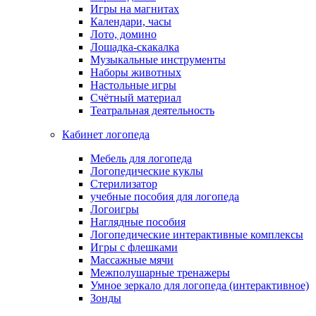
Игры на магнитах
Календари, часы
Лото, домино
Лошадка-скакалка
Музыкальные инструменты
Наборы животных
Настольные игры
Счётный материал
Театральная деятельность
Кабинет логопеда
Мебель для логопеда
Логопедические куклы
Стерилизатор
учебные пособия для логопеда
Логоигры
Наглядные пособия
Логопедические интерактивные комплексы
Игры с флешками
Массажные мячи
Межполушарные тренажеры
Умное зеркало для логопеда (интерактивное)
Зонды