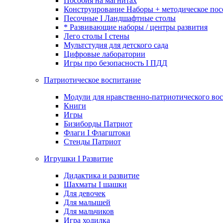
Пособия на магнитах
Конструирование Наборы + методическое пос
Песочные I Ландшафтные столы
* Развивающие наборы / центры развития
Лего столы I стены
Мультстудия для детского сада
Цифровые лаборатории
Игры про безопасность I ПДД
Патриотическое воспитание
Модули для нравственно-патриотического вос
Книги
Игры
Бизиборды Патриот
Флаги I Флагштоки
Стенды Патриот
Игрушки I Развитие
Дидактика и развитие
Шахматы I шашки
Для девочек
Для малышей
Для мальчиков
Игра ходилка