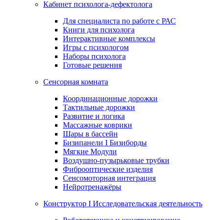
Кабинет психолога-дефектолога
Для специалиста по работе с РАС
Книги для психолога
Интерактивные комплексы
Игры с психологом
Наборы психолога
Готовые решения
Сенсорная комната
Координационные дорожки
Тактильные дорожки
Развитие и логика
Массажные коврики
Шары в бассейн
Бизипанели I Бизиборды
Мягкие Модули
Воздушно-пузырьковые трубки
Фиброоптические изделия
Сенсомоторная интеграция
Нейротренажёры
Конструктор I Исследовательская деятельность