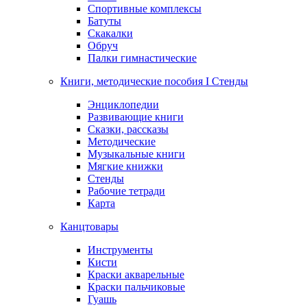
Спортивные комплексы
Батуты
Скакалки
Обруч
Палки гимнастические
Книги, методические пособия I Стенды
Энциклопедии
Развивающие книги
Сказки, рассказы
Методические
Музыкальные книги
Мягкие книжки
Стенды
Рабочие тетради
Карта
Канцтовары
Инструменты
Кисти
Краски акварельные
Краски пальчиковые
Гуашь