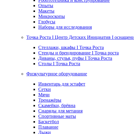
Робототехника и конструирование
Опыты
Макеты
Микроскопы
Глобусы
Наборы для исследования
Точка Роста I Центр Детских Инициатив I оснащен
Стеллажи, шкафы I Точка Роста
Стенды и брендирование I Точка роста
Диваны, стулья, пуфы I Точка Роста
Столы I Точка Роста
Физкультурное оборудование
Инвентарь для эстафет
Сетки
Мячи
Тренажёры
Скамейки, брёвна
Снаряды для метания
Спортивные маты
Баскетбол
Плавание
Лыжи