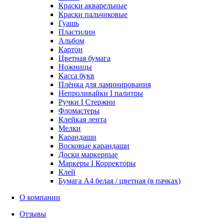
Краски акварельные
Краски пальчиковые
Гуашь
Пластилин
Альбом
Картон
Цветная бумага
Ножницы
Касса букв
Плёнка для ламинирования
Непроливайки I палитры
Ручки I Стержни
Фломастеры
Клейкая лента
Мелки
Карандаши
Восковые карандаши
Доски маркерные
Маркеры I Корректоры
Клей
Бумага А4 белая / цветная (в пачках)
О компании
Отзывы