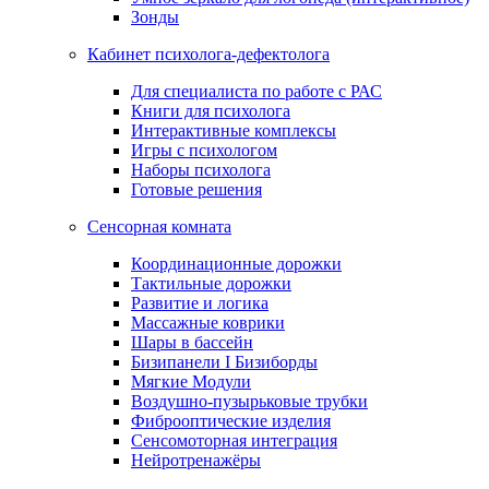
Зонды
Кабинет психолога-дефектолога
Для специалиста по работе с РАС
Книги для психолога
Интерактивные комплексы
Игры с психологом
Наборы психолога
Готовые решения
Сенсорная комната
Координационные дорожки
Тактильные дорожки
Развитие и логика
Массажные коврики
Шары в бассейн
Бизипанели I Бизиборды
Мягкие Модули
Воздушно-пузырьковые трубки
Фиброоптические изделия
Сенсомоторная интеграция
Нейротренажёры