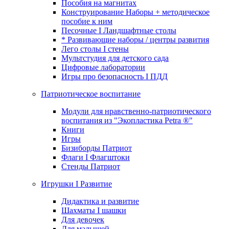
Пособия на магнитах
Конструирование Наборы + методическое
пособие к ним
Песочные I Ландшафтные столы
* Развивающие наборы / центры развития
Лего столы I стены
Мультстудия для детского сада
Цифровые лаборатории
Игры про безопасность I ПДД
Патриотическое воспитание
Модули для нравственно-патриотического
воспитания из "Экопластика Petra ®"
Книги
Игры
Бизиборды Патриот
Флаги I Флагштоки
Стенды Патриот
Игрушки I Развитие
Дидактика и развитие
Шахматы I шашки
Для девочек
Для малышей