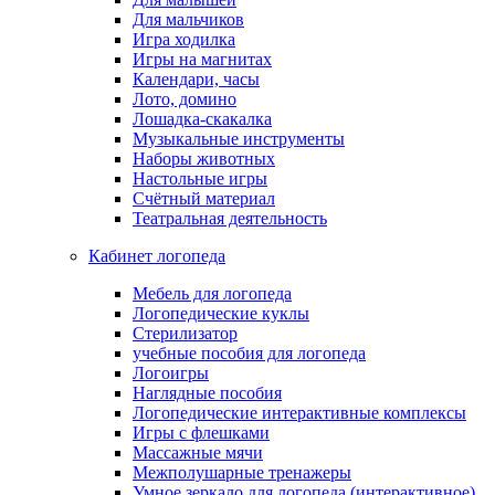
Для мальчиков
Игра ходилка
Игры на магнитах
Календари, часы
Лото, домино
Лошадка-скакалка
Музыкальные инструменты
Наборы животных
Настольные игры
Счётный материал
Театральная деятельность
Кабинет логопеда
Мебель для логопеда
Логопедические куклы
Стерилизатор
учебные пособия для логопеда
Логоигры
Наглядные пособия
Логопедические интерактивные комплексы
Игры с флешками
Массажные мячи
Межполушарные тренажеры
Умное зеркало для логопеда (интерактивное)