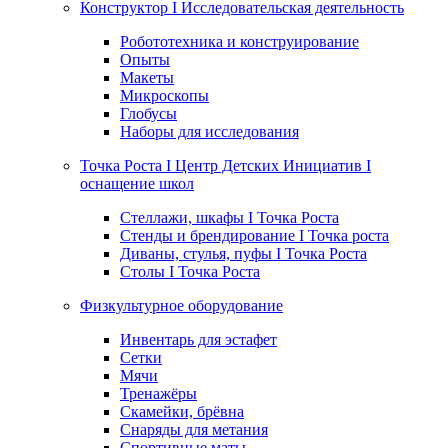
Конструктор I Исследовательская деятельность
Робототехника и конструирование
Опыты
Макеты
Микроскопы
Глобусы
Наборы для исследования
Точка Роста I Центр Детских Инициатив I
оснащение школ
Стеллажи, шкафы I Точка Роста
Стенды и брендирование I Точка роста
Диваны, стулья, пуфы I Точка Роста
Столы I Точка Роста
Физкультурное оборудование
Инвентарь для эстафет
Сетки
Мячи
Тренажёры
Скамейки, брёвна
Снаряды для метания
Спортивные маты