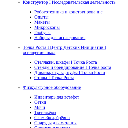
Конструктор I Исследовательская деятельность
Робототехника и конструирование
Опыты
Макеты
Микроскопы
Глобусы
Наборы для исследования
Точка Роста I Центр Детских Инициатив I
оснащение школ
Стеллажи, шкафы I Точка Роста
Стенды и брендирование I Точка роста
Диваны, стулья, пуфы I Точка Роста
Столы I Точка Роста
Физкультурное оборудование
Инвентарь для эстафет
Сетки
Мячи
Тренажёры
Скамейки, брёвна
Снаряды для метания
Спортивные маты