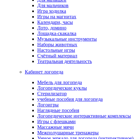
Для мальчиков
Игра ходилка
Игры на магнитах
Календари, часы
Лото, домино
Лошадка-скакалка
Музыкальные инструменты
Наборы животных
Настольные игры
Счётный материал
Театральная деятельность
Кабинет логопеда
Мебель для логопеда
Логопедические куклы
Стерилизатор
учебные пособия для логопеда
Логоигры
Наглядные пособия
Логопедические интерактивные комплексы
Игры с флешками
Массажные мячи
Межполушарные тренажеры
Умное зеркало для логопеда (интерактивное)