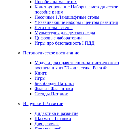
Пособия на магнитах
Конструирование Наборы + методическое
пособие к ним
Песочные I Ландшафтные столы
* Развивающие наборы / центры развития
Лего столы I стены
Мультстудия для детского сада
Цифровые лаборатории
Игры про безопасность I ПДД
Патриотическое воспитание
Модули для нравственно-патриотического
воспитания из "Экопластика Petra ®"
Книги
Игры
Бизиборды Патриот
Флаги I Флагштоки
Стенды Патриот
Игрушки I Развитие
Дидактика и развитие
Шахматы I шашки
Для девочек
Для малышей