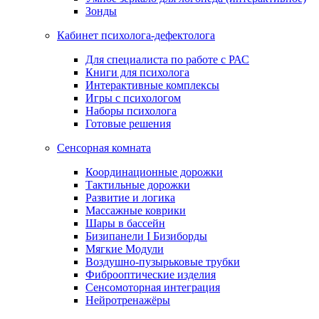
Зонды
Кабинет психолога-дефектолога
Для специалиста по работе с РАС
Книги для психолога
Интерактивные комплексы
Игры с психологом
Наборы психолога
Готовые решения
Сенсорная комната
Координационные дорожки
Тактильные дорожки
Развитие и логика
Массажные коврики
Шары в бассейн
Бизипанели I Бизиборды
Мягкие Модули
Воздушно-пузырьковые трубки
Фиброоптические изделия
Сенсомоторная интеграция
Нейротренажёры