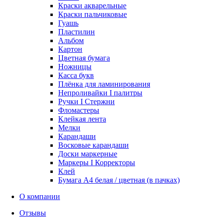
Краски акварельные
Краски пальчиковые
Гуашь
Пластилин
Альбом
Картон
Цветная бумага
Ножницы
Касса букв
Плёнка для ламинирования
Непроливайки I палитры
Ручки I Стержни
Фломастеры
Клейкая лента
Мелки
Карандаши
Восковые карандаши
Доски маркерные
Маркеры I Корректоры
Клей
Бумага А4 белая / цветная (в пачках)
О компании
Отзывы