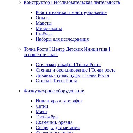
Конструктор I Исследовательская деятельность
Робототехника и конструирование
Опыты
Макеты
Микроскопы
Глобусы
Наборы для исследования
Точка Роста I Центр Детских Инициатив I
оснащение школ
Стеллажи, шкафы I Точка Роста
Стенды и брендирование I Точка роста
Диваны, стулья, пуфы I Точка Роста
Столы I Точка Роста
Физкультурное оборудование
Инвентарь для эстафет
Сетки
Мячи
Тренажёры
Скамейки, брёвна
Снаряды для метания
Спортивные маты