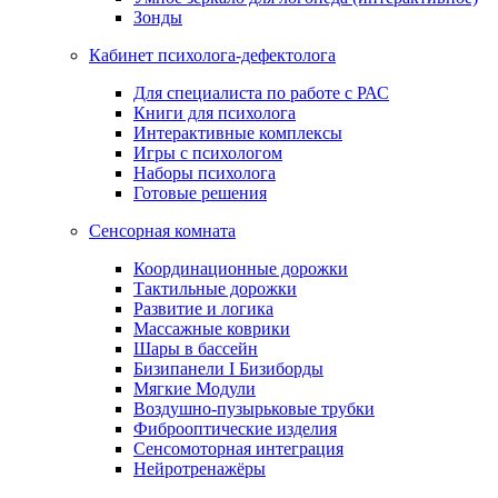
Зонды
Кабинет психолога-дефектолога
Для специалиста по работе с РАС
Книги для психолога
Интерактивные комплексы
Игры с психологом
Наборы психолога
Готовые решения
Сенсорная комната
Координационные дорожки
Тактильные дорожки
Развитие и логика
Массажные коврики
Шары в бассейн
Бизипанели I Бизиборды
Мягкие Модули
Воздушно-пузырьковые трубки
Фиброоптические изделия
Сенсомоторная интеграция
Нейротренажёры