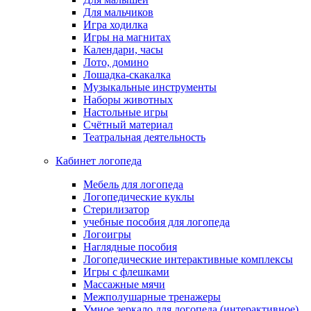
Для мальчиков
Игра ходилка
Игры на магнитах
Календари, часы
Лото, домино
Лошадка-скакалка
Музыкальные инструменты
Наборы животных
Настольные игры
Счётный материал
Театральная деятельность
Кабинет логопеда
Мебель для логопеда
Логопедические куклы
Стерилизатор
учебные пособия для логопеда
Логоигры
Наглядные пособия
Логопедические интерактивные комплексы
Игры с флешками
Массажные мячи
Межполушарные тренажеры
Умное зеркало для логопеда (интерактивное)