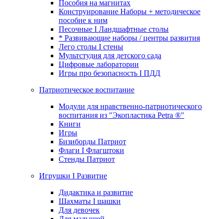
Пособия на магнитах
Конструирование Наборы + методическое
пособие к ним
Песочные I Ландшафтные столы
* Развивающие наборы / центры развития
Лего столы I стены
Мультстудия для детского сада
Цифровые лаборатории
Игры про безопасность I ПДД
Патриотическое воспитание
Модули для нравственно-патриотического
воспитания из "Экопластика Petra ®"
Книги
Игры
Бизиборды Патриот
Флаги I Флагштоки
Стенды Патриот
Игрушки I Развитие
Дидактика и развитие
Шахматы I шашки
Для девочек
Для малышей