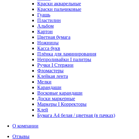
Краски акварельные
Краски пальчиковые
Гуашь
Пластилин
Альбом
Картон
Цветная бумага
Ножницы
Касса букв
Плёнка для ламинирования
Непроливайки I палитры
Ручки I Стержни
Фломастеры
Клейкая лента
Мелки
Карандаши
Восковые карандаши
Доски маркерные
Маркеры I Корректоры
Клей
Бумага А4 белая / цветная (в пачках)
О компании
Отзывы