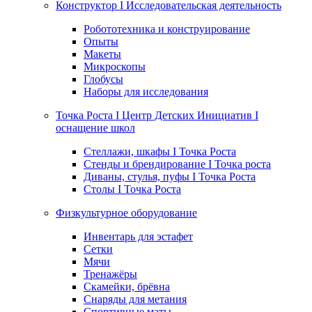
Конструктор I Исследовательская деятельность
Робототехника и конструирование
Опыты
Макеты
Микроскопы
Глобусы
Наборы для исследования
Точка Роста I Центр Детских Инициатив I
оснащение школ
Стеллажи, шкафы I Точка Роста
Стенды и брендирование I Точка роста
Диваны, стулья, пуфы I Точка Роста
Столы I Точка Роста
Физкультурное оборудование
Инвентарь для эстафет
Сетки
Мячи
Тренажёры
Скамейки, брёвна
Снаряды для метания
Спортивные маты