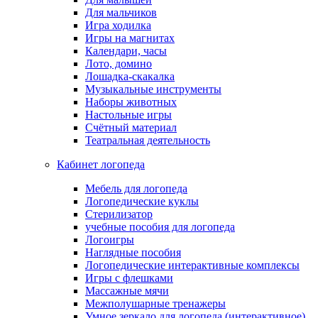
Для мальчиков
Игра ходилка
Игры на магнитах
Календари, часы
Лото, домино
Лошадка-скакалка
Музыкальные инструменты
Наборы животных
Настольные игры
Счётный материал
Театральная деятельность
Кабинет логопеда
Мебель для логопеда
Логопедические куклы
Стерилизатор
учебные пособия для логопеда
Логоигры
Наглядные пособия
Логопедические интерактивные комплексы
Игры с флешками
Массажные мячи
Межполушарные тренажеры
Умное зеркало для логопеда (интерактивное)