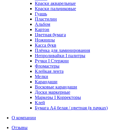
Краски акварельные
Краски пальчиковые
Гуашь
Пластилин
Альбом
Картон
Цветная бумага
Ножницы
Касса букв
Плёнка для ламинирования
Непроливайки I палитры
Ручки I Стержни
Фломастеры
Клейкая лента
Мелки
Карандаши
Восковые карандаши
Доски маркерные
Маркеры I Корректоры
Клей
Бумага А4 белая / цветная (в пачках)
О компании
Отзывы