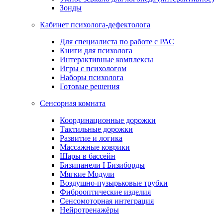
Зонды
Кабинет психолога-дефектолога
Для специалиста по работе с РАС
Книги для психолога
Интерактивные комплексы
Игры с психологом
Наборы психолога
Готовые решения
Сенсорная комната
Координационные дорожки
Тактильные дорожки
Развитие и логика
Массажные коврики
Шары в бассейн
Бизипанели I Бизиборды
Мягкие Модули
Воздушно-пузырьковые трубки
Фиброоптические изделия
Сенсомоторная интеграция
Нейротренажёры