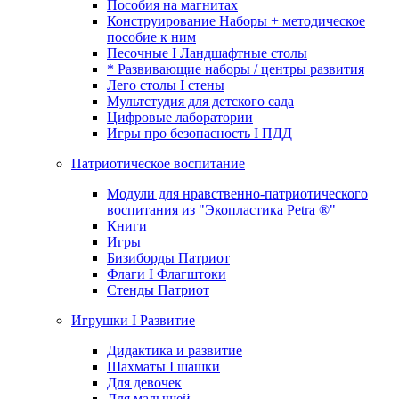
Пособия на магнитах
Конструирование Наборы + методическое
пособие к ним
Песочные I Ландшафтные столы
* Развивающие наборы / центры развития
Лего столы I стены
Мультстудия для детского сада
Цифровые лаборатории
Игры про безопасность I ПДД
Патриотическое воспитание
Модули для нравственно-патриотического
воспитания из "Экопластика Petra ®"
Книги
Игры
Бизиборды Патриот
Флаги I Флагштоки
Стенды Патриот
Игрушки I Развитие
Дидактика и развитие
Шахматы I шашки
Для девочек
Для малышей