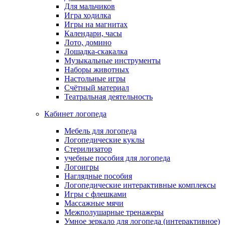
Для мальчиков
Игра ходилка
Игры на магнитах
Календари, часы
Лото, домино
Лошадка-скакалка
Музыкальные инструменты
Наборы животных
Настольные игры
Счётный материал
Театральная деятельность
Кабинет логопеда
Мебель для логопеда
Логопедические куклы
Стерилизатор
учебные пособия для логопеда
Логоигры
Наглядные пособия
Логопедические интерактивные комплексы
Игры с флешками
Массажные мячи
Межполушарные тренажеры
Умное зеркало для логопеда (интерактивное)