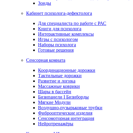
Зонды
Кабинет психолога-дефектолога
Для специалиста по работе с РАС
Книги для психолога
Интерактивные комплексы
Игры с психологом
Наборы психолога
Готовые решения
Сенсорная комната
Координационные дорожки
Тактильные дорожки
Развитие и логика
Массажные коврики
Шары в бассейн
Бизипанели I Бизиборды
Мягкие Модули
Воздушно-пузырьковые трубки
Фиброоптические изделия
Сенсомоторная интеграция
Нейротренажёры