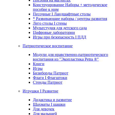
Пособия на магнитах
Конструирование Наборы + методическое
пособие к ним
Песочные I Ландшафтные столы
* Развивающие наборы / центры развития
Лего столы I стены
Мультстудия для детского сада
Цифровые лаборатории
Игры про безопасность I ПДД
Патриотическое воспитание
Модули для нравственно-патриотического
воспитания из "Экопластика Petra ®"
Книги
Игры
Бизиборды Патриот
Флаги I Флагштоки
Стенды Патриот
Игрушки I Развитие
Дидактика и развитие
Шахматы I шашки
Для девочек
Для малышей