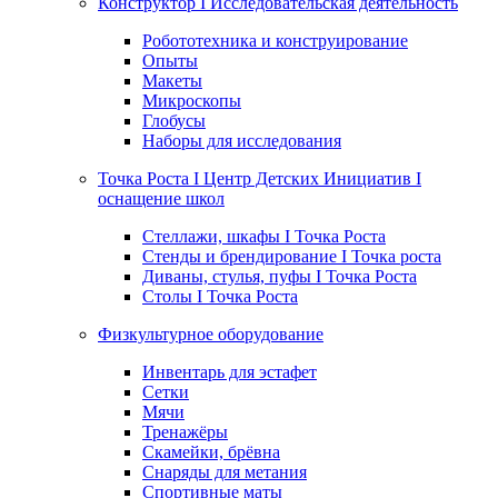
Конструктор I Исследовательская деятельность
Робототехника и конструирование
Опыты
Макеты
Микроскопы
Глобусы
Наборы для исследования
Точка Роста I Центр Детских Инициатив I
оснащение школ
Стеллажи, шкафы I Точка Роста
Стенды и брендирование I Точка роста
Диваны, стулья, пуфы I Точка Роста
Столы I Точка Роста
Физкультурное оборудование
Инвентарь для эстафет
Сетки
Мячи
Тренажёры
Скамейки, брёвна
Снаряды для метания
Спортивные маты