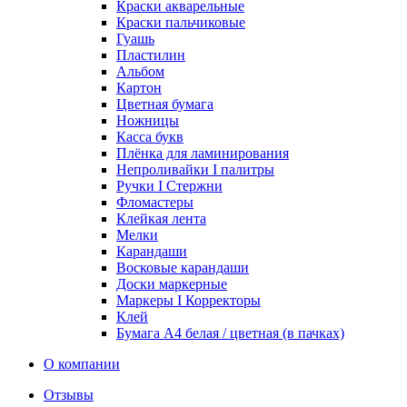
Краски акварельные
Краски пальчиковые
Гуашь
Пластилин
Альбом
Картон
Цветная бумага
Ножницы
Касса букв
Плёнка для ламинирования
Непроливайки I палитры
Ручки I Стержни
Фломастеры
Клейкая лента
Мелки
Карандаши
Восковые карандаши
Доски маркерные
Маркеры I Корректоры
Клей
Бумага А4 белая / цветная (в пачках)
О компании
Отзывы