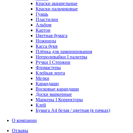
Краски акварельные
Краски пальчиковые
Гуашь
Пластилин
Альбом
Картон
Цветная бумага
Ножницы
Касса букв
Плёнка для ламинирования
Непроливайки I палитры
Ручки I Стержни
Фломастеры
Клейкая лента
Мелки
Карандаши
Восковые карандаши
Доски маркерные
Маркеры I Корректоры
Клей
Бумага А4 белая / цветная (в пачках)
О компании
Отзывы