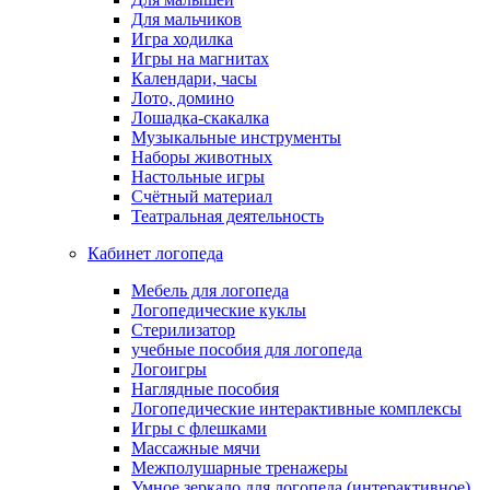
Для мальчиков
Игра ходилка
Игры на магнитах
Календари, часы
Лото, домино
Лошадка-скакалка
Музыкальные инструменты
Наборы животных
Настольные игры
Счётный материал
Театральная деятельность
Кабинет логопеда
Мебель для логопеда
Логопедические куклы
Стерилизатор
учебные пособия для логопеда
Логоигры
Наглядные пособия
Логопедические интерактивные комплексы
Игры с флешками
Массажные мячи
Межполушарные тренажеры
Умное зеркало для логопеда (интерактивное)