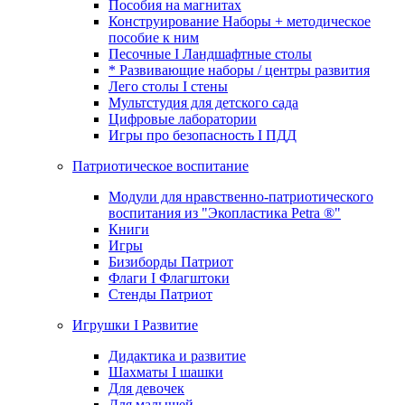
Пособия на магнитах
Конструирование Наборы + методическое
пособие к ним
Песочные I Ландшафтные столы
* Развивающие наборы / центры развития
Лего столы I стены
Мультстудия для детского сада
Цифровые лаборатории
Игры про безопасность I ПДД
Патриотическое воспитание
Модули для нравственно-патриотического
воспитания из "Экопластика Petra ®"
Книги
Игры
Бизиборды Патриот
Флаги I Флагштоки
Стенды Патриот
Игрушки I Развитие
Дидактика и развитие
Шахматы I шашки
Для девочек
Для малышей