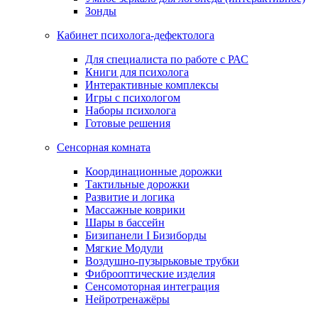
Зонды
Кабинет психолога-дефектолога
Для специалиста по работе с РАС
Книги для психолога
Интерактивные комплексы
Игры с психологом
Наборы психолога
Готовые решения
Сенсорная комната
Координационные дорожки
Тактильные дорожки
Развитие и логика
Массажные коврики
Шары в бассейн
Бизипанели I Бизиборды
Мягкие Модули
Воздушно-пузырьковые трубки
Фиброоптические изделия
Сенсомоторная интеграция
Нейротренажёры