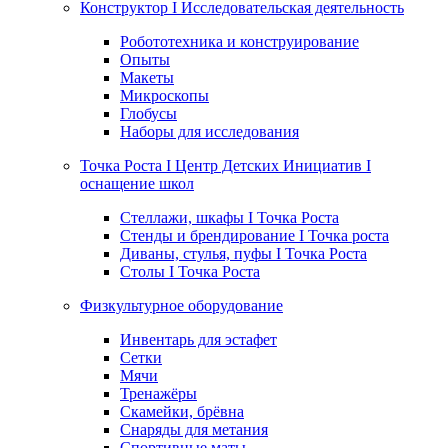
Конструктор I Исследовательская деятельность
Робототехника и конструирование
Опыты
Макеты
Микроскопы
Глобусы
Наборы для исследования
Точка Роста I Центр Детских Инициатив I
оснащение школ
Стеллажи, шкафы I Точка Роста
Стенды и брендирование I Точка роста
Диваны, стулья, пуфы I Точка Роста
Столы I Точка Роста
Физкультурное оборудование
Инвентарь для эстафет
Сетки
Мячи
Тренажёры
Скамейки, брёвна
Снаряды для метания
Спортивные маты