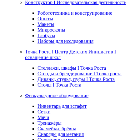
Конструктор I Исследовательская деятельность
Робототехника и конструирование
Опыты
Макеты
Микроскопы
Глобусы
Наборы для исследования
Точка Роста I Центр Детских Инициатив I
оснащение школ
Стеллажи, шкафы I Точка Роста
Стенды и брендирование I Точка роста
Диваны, стулья, пуфы I Точка Роста
Столы I Точка Роста
Физкультурное оборудование
Инвентарь для эстафет
Сетки
Мячи
Тренажёры
Скамейки, брёвна
Снаряды для метания
Спортивные маты