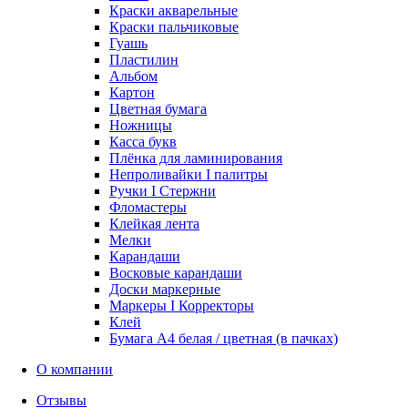
Краски акварельные
Краски пальчиковые
Гуашь
Пластилин
Альбом
Картон
Цветная бумага
Ножницы
Касса букв
Плёнка для ламинирования
Непроливайки I палитры
Ручки I Стержни
Фломастеры
Клейкая лента
Мелки
Карандаши
Восковые карандаши
Доски маркерные
Маркеры I Корректоры
Клей
Бумага А4 белая / цветная (в пачках)
О компании
Отзывы