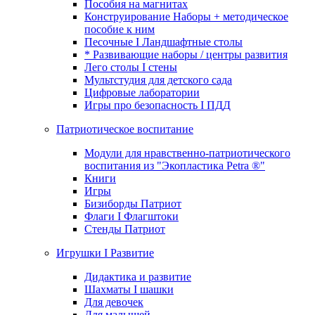
Пособия на магнитах
Конструирование Наборы + методическое
пособие к ним
Песочные I Ландшафтные столы
* Развивающие наборы / центры развития
Лего столы I стены
Мультстудия для детского сада
Цифровые лаборатории
Игры про безопасность I ПДД
Патриотическое воспитание
Модули для нравственно-патриотического
воспитания из "Экопластика Petra ®"
Книги
Игры
Бизиборды Патриот
Флаги I Флагштоки
Стенды Патриот
Игрушки I Развитие
Дидактика и развитие
Шахматы I шашки
Для девочек
Для малышей