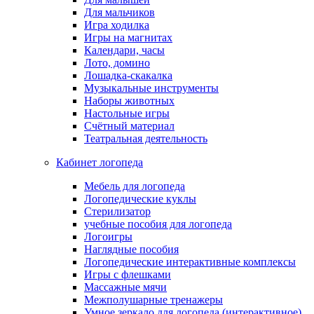
Для мальчиков
Игра ходилка
Игры на магнитах
Календари, часы
Лото, домино
Лошадка-скакалка
Музыкальные инструменты
Наборы животных
Настольные игры
Счётный материал
Театральная деятельность
Кабинет логопеда
Мебель для логопеда
Логопедические куклы
Стерилизатор
учебные пособия для логопеда
Логоигры
Наглядные пособия
Логопедические интерактивные комплексы
Игры с флешками
Массажные мячи
Межполушарные тренажеры
Умное зеркало для логопеда (интерактивное)