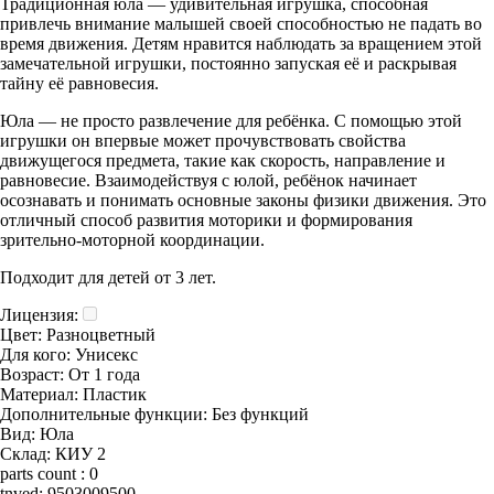
Традиционная юла — удивительная игрушка, способная
привлечь внимание малышей своей способностью не падать во
время движения. Детям нравится наблюдать за вращением этой
замечательной игрушки, постоянно запуская её и раскрывая
тайну её равновесия.
Юла — не просто развлечение для ребёнка. С помощью этой
игрушки он впервые может прочувствовать свойства
движущегося предмета, такие как скорость, направление и
равновесие. Взаимодействуя с юлой, ребёнок начинает
осознавать и понимать основные законы физики движения. Это
отличный способ развития моторики и формирования
зрительно-моторной координации.
Подходит для детей от 3 лет.
Лицензия:
Цвет:
Разноцветный
Для кого:
Унисекс
Возраст:
От 1 года
Материал:
Пластик
Дополнительные функции:
Без функций
Вид:
Юла
Склад:
КИУ 2
parts count :
0
tnved:
9503009500