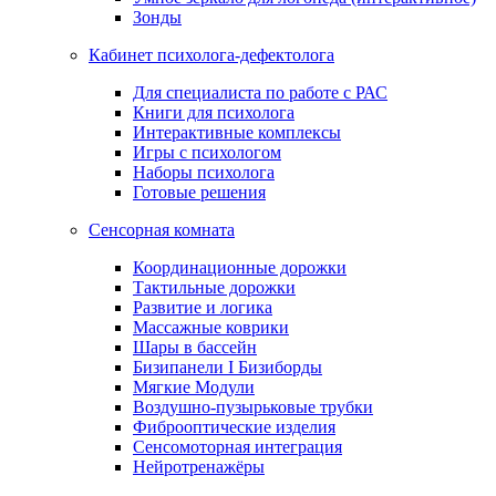
Зонды
Кабинет психолога-дефектолога
Для специалиста по работе с РАС
Книги для психолога
Интерактивные комплексы
Игры с психологом
Наборы психолога
Готовые решения
Сенсорная комната
Координационные дорожки
Тактильные дорожки
Развитие и логика
Массажные коврики
Шары в бассейн
Бизипанели I Бизиборды
Мягкие Модули
Воздушно-пузырьковые трубки
Фиброоптические изделия
Сенсомоторная интеграция
Нейротренажёры