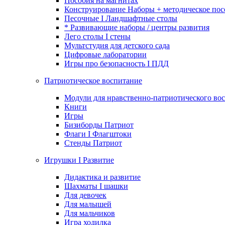
Пособия на магнитах
Конструирование Наборы + методическое пос
Песочные I Ландшафтные столы
* Развивающие наборы / центры развития
Лего столы I стены
Мультстудия для детского сада
Цифровые лаборатории
Игры про безопасность I ПДД
Патриотическое воспитание
Модули для нравственно-патриотического вос
Книги
Игры
Бизиборды Патриот
Флаги I Флагштоки
Стенды Патриот
Игрушки I Развитие
Дидактика и развитие
Шахматы I шашки
Для девочек
Для малышей
Для мальчиков
Игра ходилка