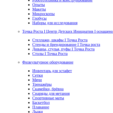
Робототехника и конструирование
Опыты
Макеты
Микроскопы
Глобусы
Наборы для исследования
Точка Роста I Центр Детских Инициатив I оснащен
Стеллажи, шкафы I Точка Роста
Стенды и брендирование I Точка роста
Диваны, стулья, пуфы I Точка Роста
Столы I Точка Роста
Физкультурное оборудование
Инвентарь для эстафет
Сетки
Мячи
Тренажёры
Скамейки, брёвна
Снаряды для метания
Спортивные маты
Баскетбол
Плавание
Лыжи