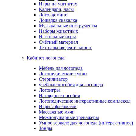
Игры на магнитах
Календари, часы
Лото, домино
Лошадка-скакалка
Музыкальные инструменты
Наборы животных
Настольные игры
Счётный материал
Театральная деятельность
Кабинет логопеда
Мебель для логопеда
Логопедические куклы
Стерилизатор
учебные пособия для логопеда
Логоигры
Наглядные пособия
Логопедические интерактивные комплексы
Игры с флешками
Массажные мячи
Межполушарные тренажеры
Умное зеркало для логопеда (интерактивное)
Зонды