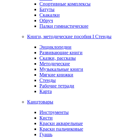
Спортивные комплексы
Батуты
Скакалки
Обруч
Палки гимнастические
Книги, методические пособия I Стенды
Энциклопедии
Развивающие книги
Сказки, рассказы
Методические
Музыкальные книги
Мягкие книжки
Стенды
Рабочие тетради
Карта
Канцтовары
Инструменты
Кисти
Краски акварельные
Краски пальчиковые
Гуашь