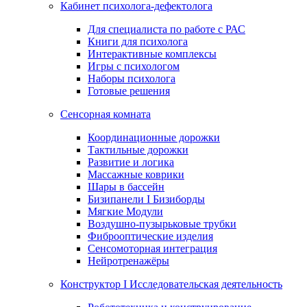
Кабинет психолога-дефектолога
Для специалиста по работе с РАС
Книги для психолога
Интерактивные комплексы
Игры с психологом
Наборы психолога
Готовые решения
Сенсорная комната
Координационные дорожки
Тактильные дорожки
Развитие и логика
Массажные коврики
Шары в бассейн
Бизипанели I Бизиборды
Мягкие Модули
Воздушно-пузырьковые трубки
Фиброоптические изделия
Сенсомоторная интеграция
Нейротренажёры
Конструктор I Исследовательская деятельность