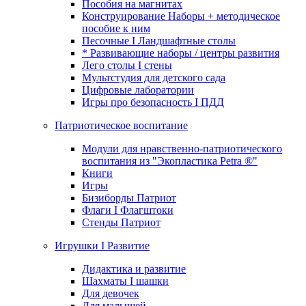
Пособия на магнитах
Конструирование Наборы + методическое
пособие к ним
Песочные I Ландшафтные столы
* Развивающие наборы / центры развития
Лего столы I стены
Мультстудия для детского сада
Цифровые лаборатории
Игры про безопасность I ПДД
Патриотическое воспитание
Модули для нравственно-патриотического
воспитания из "Экопластика Petra ®"
Книги
Игры
Бизиборды Патриот
Флаги I Флагштоки
Стенды Патриот
Игрушки I Развитие
Дидактика и развитие
Шахматы I шашки
Для девочек
Для малышей