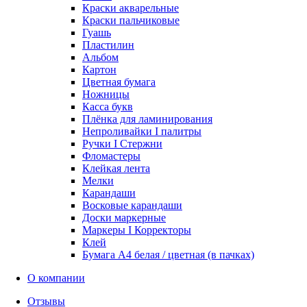
Краски акварельные
Краски пальчиковые
Гуашь
Пластилин
Альбом
Картон
Цветная бумага
Ножницы
Касса букв
Плёнка для ламинирования
Непроливайки I палитры
Ручки I Стержни
Фломастеры
Клейкая лента
Мелки
Карандаши
Восковые карандаши
Доски маркерные
Маркеры I Корректоры
Клей
Бумага А4 белая / цветная (в пачках)
О компании
Отзывы