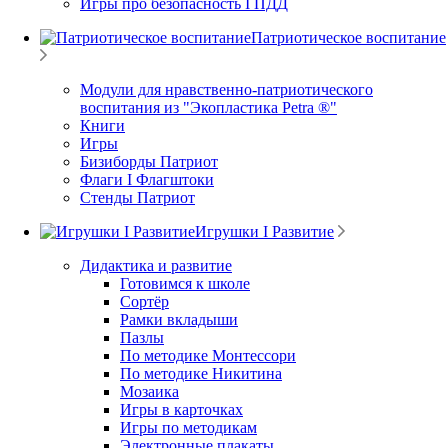
Игры про безопасность I ПДД
Патриотическое воспитание
Модули для нравственно-патриотического
воспитания из "Экопластика Petra ®"
Книги
Игры
Бизиборды Патриот
Флаги I Флагштоки
Стенды Патриот
Игрушки I Развитие
Дидактика и развитие
Готовимся к школе
Сортёр
Рамки вкладыши
Пазлы
По методике Монтессори
По методике Никитина
Мозаика
Игры в карточках
Игры по методикам
Электронные плакаты