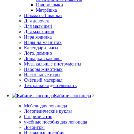
Головоломки
Матрёшка
Шахматы I шашки
Для девочек
Для малышей
Для мальчиков
Игра ходилка
Игры на магнитах
Календари, часы
Лото, домино
Лошадка-скакалка
Музыкальные инструменты
Наборы животных
Настольные игры
Счётный материал
Театральная деятельность
Кабинет логопеда
Мебель для логопеда
Логопедические куклы
Стерилизатор
учебные пособия для логопеда
Логоигры
Наглядные пособия