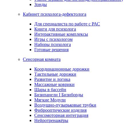
Зонды
Кабинет психолога-дефектолога
Для специалиста по работе с РАС
Книги для психолога
Интерактивные комплексы
Игры с психологом
Наборы психолога
Готовые решения
Сенсорная комната
Координационные дорожки
Тактильные дорожки
Развитие и логика
Массажные коврики
Шары в бассейн
Бизипанели I Бизиборды
Мягкие Модули
Воздушно-пузырьковые трубки
Фиброоптические изделия
Сенсомоторная интеграция
Нейротренажёры