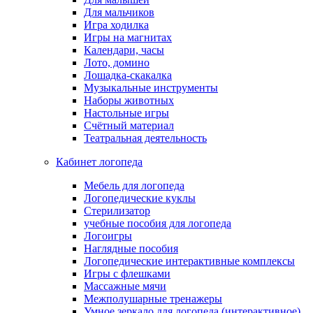
Для мальчиков
Игра ходилка
Игры на магнитах
Календари, часы
Лото, домино
Лошадка-скакалка
Музыкальные инструменты
Наборы животных
Настольные игры
Счётный материал
Театральная деятельность
Кабинет логопеда
Мебель для логопеда
Логопедические куклы
Стерилизатор
учебные пособия для логопеда
Логоигры
Наглядные пособия
Логопедические интерактивные комплексы
Игры с флешками
Массажные мячи
Межполушарные тренажеры
Умное зеркало для логопеда (интерактивное)