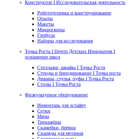
Конструктор I Исследовательская деятельность
Робототехника и конструирование
Опыты
Макеты
Микроскопы
Глобусы
Наборы для исследования
Точка Роста I Центр Детских Инициатив I
оснащение школ
Стеллажи, шкафы I Точка Роста
Стенды и брендирование I Точка роста
Диваны, стулья, пуфы I Точка Роста
Столы I Точка Роста
Физкультурное оборудование
Инвентарь для эстафет
Сетки
Мячи
Тренажёры
Скамейки, брёвна
Снаряды для метания
Спортивные маты