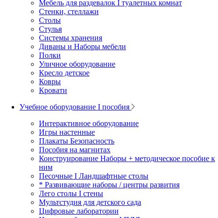
Мебель для раздевалок I туалетных комнат
Стенки, стеллажи
Столы
Стулья
Системы хранения
Диваны и Наборы мебели
Полки
Уличное оборудование
Кресло детское
Ковры
Кровати
Учебное оборудование I пособия
Интерактивное оборудование
Игры настенные
Плакаты Безопасность
Пособия на магнитах
Конструирование Наборы + методическое пособие к
ним
Песочные I Ландшафтные столы
* Развивающие наборы / центры развития
Лего столы I стены
Мультстудия для детского сада
Цифровые лаборатории