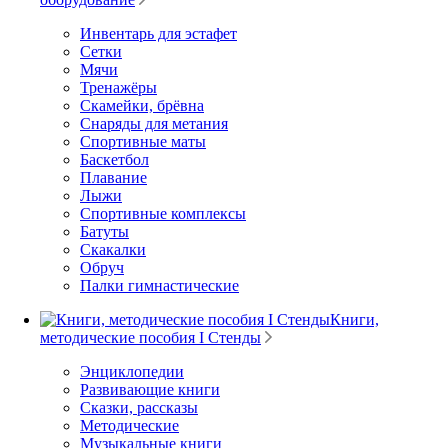
Инвентарь для эстафет
Сетки
Мячи
Тренажёры
Скамейки, брёвна
Снаряды для метания
Спортивные маты
Баскетбол
Плавание
Лыжи
Спортивные комплексы
Батуты
Скакалки
Обруч
Палки гимнастические
Книги,
методические пособия I Стенды
Энциклопедии
Развивающие книги
Сказки, рассказы
Методические
Музыкальные книги