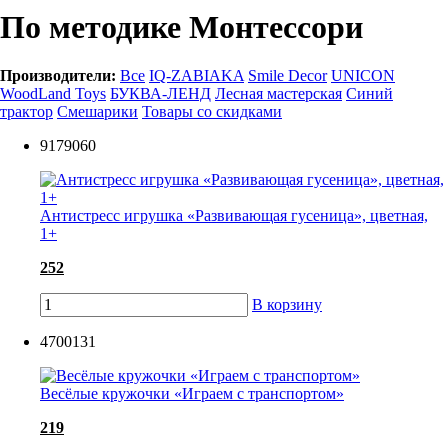
По методике Монтессори
Производители:
Все
IQ-ZABIAKA
Smile Decor
UNICON
WoodLand Toys
БУКВА-ЛЕНД
Лесная мастерская
Синий
трактор
Смешарики
Товары со скидками
9179060
Антистресс игрушка «Развивающая гусеница», цветная,
1+
252
В корзину
4700131
Весёлые кружочки «Играем с транспортом»
219