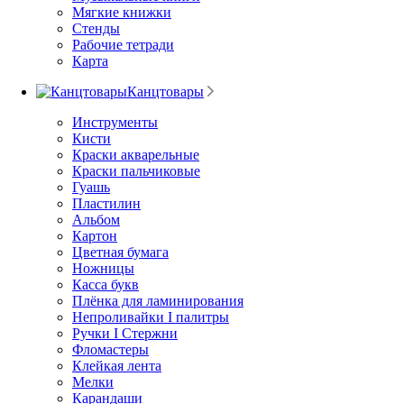
Мягкие книжки
Стенды
Рабочие тетради
Карта
Канцтовары
Инструменты
Кисти
Краски акварельные
Краски пальчиковые
Гуашь
Пластилин
Альбом
Картон
Цветная бумага
Ножницы
Касса букв
Плёнка для ламинирования
Непроливайки I палитры
Ручки I Стержни
Фломастеры
Клейкая лента
Мелки
Карандаши