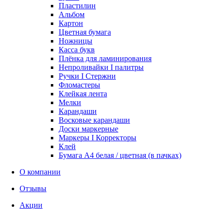
Пластилин
Альбом
Картон
Цветная бумага
Ножницы
Касса букв
Плёнка для ламинирования
Непроливайки I палитры
Ручки I Стержни
Фломастеры
Клейкая лента
Мелки
Карандаши
Восковые карандаши
Доски маркерные
Маркеры I Корректоры
Клей
Бумага А4 белая / цветная (в пачках)
О компании
Отзывы
Акции