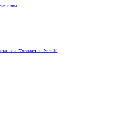
бие к ним
итания из "Экопластика Petra ®"