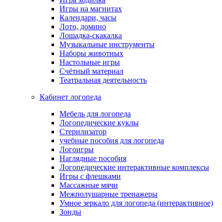
Игры на магнитах
Календари, часы
Лото, домино
Лошадка-скакалка
Музыкальные инструменты
Наборы животных
Настольные игры
Счётный материал
Театральная деятельность
Кабинет логопеда
Мебель для логопеда
Логопедические куклы
Стерилизатор
учебные пособия для логопеда
Логоигры
Наглядные пособия
Логопедические интерактивные комплексы
Игры с флешками
Массажные мячи
Межполушарные тренажеры
Умное зеркало для логопеда (интерактивное)
Зонды