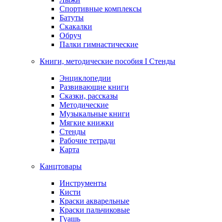
Спортивные комплексы
Батуты
Скакалки
Обруч
Палки гимнастические
Книги, методические пособия I Стенды
Энциклопедии
Развивающие книги
Сказки, рассказы
Методические
Музыкальные книги
Мягкие книжки
Стенды
Рабочие тетради
Карта
Канцтовары
Инструменты
Кисти
Краски акварельные
Краски пальчиковые
Гуашь