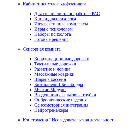
Кабинет психолога-дефектолога
Для специалиста по работе с РАС
Книги для психолога
Интерактивные комплексы
Игры с психологом
Наборы психолога
Готовые решения
Сенсорная комната
Координационные дорожки
Тактильные дорожки
Развитие и логика
Массажные коврики
Шары в бассейн
Бизипанели I Бизиборды
Мягкие Модули
Воздушно-пузырьковые трубки
Фиброоптические изделия
Сенсомоторная интеграция
Нейротренажёры
Конструктор I Исследовательская деятельность