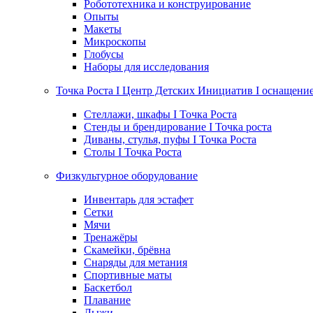
Робототехника и конструирование
Опыты
Макеты
Микроскопы
Глобусы
Наборы для исследования
Точка Роста I Центр Детских Инициатив I оснащени
Стеллажи, шкафы I Точка Роста
Стенды и брендирование I Точка роста
Диваны, стулья, пуфы I Точка Роста
Столы I Точка Роста
Физкультурное оборудование
Инвентарь для эстафет
Сетки
Мячи
Тренажёры
Скамейки, брёвна
Снаряды для метания
Спортивные маты
Баскетбол
Плавание
Лыжи