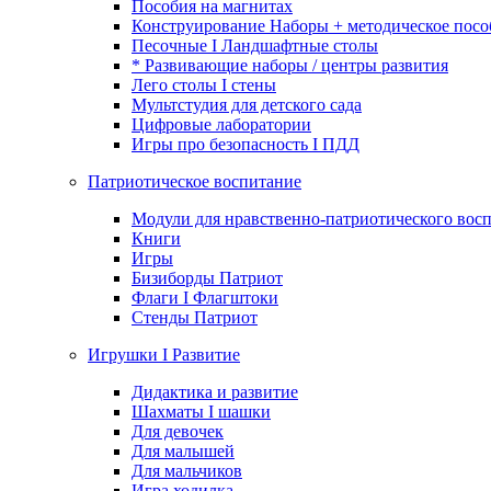
Пособия на магнитах
Конструирование Наборы + методическое посо
Песочные I Ландшафтные столы
* Развивающие наборы / центры развития
Лего столы I стены
Мультстудия для детского сада
Цифровые лаборатории
Игры про безопасность I ПДД
Патриотическое воспитание
Модули для нравственно-патриотического восп
Книги
Игры
Бизиборды Патриот
Флаги I Флагштоки
Стенды Патриот
Игрушки I Развитие
Дидактика и развитие
Шахматы I шашки
Для девочек
Для малышей
Для мальчиков
Игра ходилка