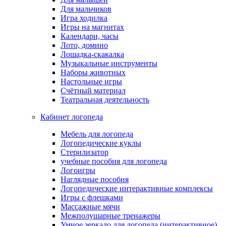
Для мальчиков
Игра ходилка
Игры на магнитах
Календари, часы
Лото, домино
Лошадка-скакалка
Музыкальные инструменты
Наборы животных
Настольные игры
Счётный материал
Театральная деятельность
Кабинет логопеда
Мебель для логопеда
Логопедические куклы
Стерилизатор
учебные пособия для логопеда
Логоигры
Наглядные пособия
Логопедические интерактивные комплексы
Игры с флешками
Массажные мячи
Межполушарные тренажеры
Умное зеркало для логопеда (интерактивное)