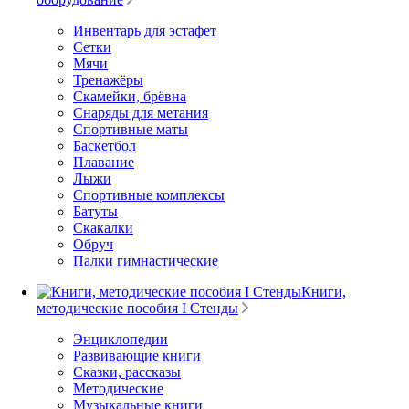
Инвентарь для эстафет
Сетки
Мячи
Тренажёры
Скамейки, брёвна
Снаряды для метания
Спортивные маты
Баскетбол
Плавание
Лыжи
Спортивные комплексы
Батуты
Скакалки
Обруч
Палки гимнастические
Книги,
методические пособия I Стенды
Энциклопедии
Развивающие книги
Сказки, рассказы
Методические
Музыкальные книги