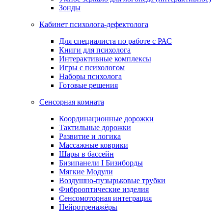
Зонды
Кабинет психолога-дефектолога
Для специалиста по работе с РАС
Книги для психолога
Интерактивные комплексы
Игры с психологом
Наборы психолога
Готовые решения
Сенсорная комната
Координационные дорожки
Тактильные дорожки
Развитие и логика
Массажные коврики
Шары в бассейн
Бизипанели I Бизиборды
Мягкие Модули
Воздушно-пузырьковые трубки
Фиброоптические изделия
Сенсомоторная интеграция
Нейротренажёры