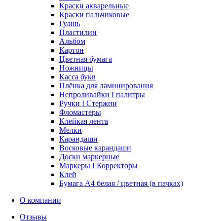
Краски акварельные
Краски пальчиковые
Гуашь
Пластилин
Альбом
Картон
Цветная бумага
Ножницы
Касса букв
Плёнка для ламинирования
Непроливайки I палитры
Ручки I Стержни
Фломастеры
Клейкая лента
Мелки
Карандаши
Восковые карандаши
Доски маркерные
Маркеры I Корректоры
Клей
Бумага А4 белая / цветная (в пачках)
О компании
Отзывы