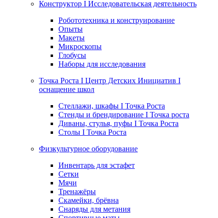
Конструктор I Исследовательская деятельность
Робототехника и конструирование
Опыты
Макеты
Микроскопы
Глобусы
Наборы для исследования
Точка Роста I Центр Детских Инициатив I
оснащение школ
Стеллажи, шкафы I Точка Роста
Стенды и брендирование I Точка роста
Диваны, стулья, пуфы I Точка Роста
Столы I Точка Роста
Физкультурное оборудование
Инвентарь для эстафет
Сетки
Мячи
Тренажёры
Скамейки, брёвна
Снаряды для метания
Спортивные маты