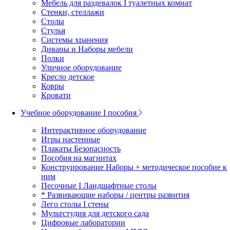
Мебель для раздевалок I туалетных комнат
Стенки, стеллажи
Столы
Стулья
Системы хранения
Диваны и Наборы мебели
Полки
Уличное оборудование
Кресло детское
Ковры
Кровати
Учебное оборудование I пособия
Интерактивное оборудование
Игры настенные
Плакаты Безопасность
Пособия на магнитах
Конструирование Наборы + методическое пособие к
ним
Песочные I Ландшафтные столы
* Развивающие наборы / центры развития
Лего столы I стены
Мультстудия для детского сада
Цифровые лаборатории