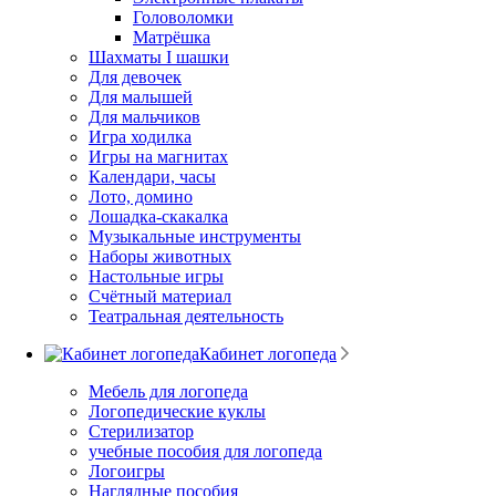
Головоломки
Матрёшка
Шахматы I шашки
Для девочек
Для малышей
Для мальчиков
Игра ходилка
Игры на магнитах
Календари, часы
Лото, домино
Лошадка-скакалка
Музыкальные инструменты
Наборы животных
Настольные игры
Счётный материал
Театральная деятельность
Кабинет логопеда
Мебель для логопеда
Логопедические куклы
Стерилизатор
учебные пособия для логопеда
Логоигры
Наглядные пособия