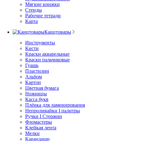
Мягкие книжки
Стенды
Рабочие тетради
Карта
Канцтовары
Инструменты
Кисти
Краски акварельные
Краски пальчиковые
Гуашь
Пластилин
Альбом
Картон
Цветная бумага
Ножницы
Касса букв
Плёнка для ламинирования
Непроливайки I палитры
Ручки I Стержни
Фломастеры
Клейкая лента
Мелки
Карандаши