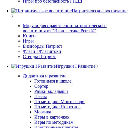
Игры про безопасность I ПДД
Патриотическое воспитание
Модули для нравственно-патриотического
воспитания из "Экопластика Petra ®"
Книги
Игры
Бизиборды Патриот
Флаги I Флагштоки
Стенды Патриот
Игрушки I Развитие
Дидактика и развитие
Готовимся к школе
Сортёр
Рамки вкладыши
Пазлы
По методике Монтессори
По методике Никитина
Мозаика
Игры в карточках
Игры по методикам
Электронные плакаты