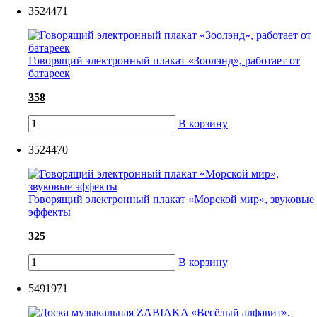
3524471
Говорящий электронный плакат «Зоолэнд», работает от
батареек
358
В корзину
3524470
Говорящий электронный плакат «Морской мир», звуковые
эффекты
325
В корзину
5491971