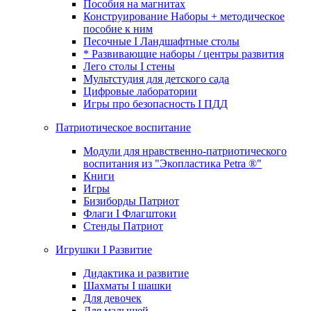
Пособия на магнитах
Конструирование Наборы + методическое
пособие к ним
Песочные I Ландшафтные столы
* Развивающие наборы / центры развития
Лего столы I стены
Мультстудия для детского сада
Цифровые лаборатории
Игры про безопасность I ПДД
Патриотическое воспитание
Модули для нравственно-патриотического
воспитания из "Экопластика Petra ®"
Книги
Игры
Бизиборды Патриот
Флаги I Флагштоки
Стенды Патриот
Игрушки I Развитие
Дидактика и развитие
Шахматы I шашки
Для девочек
Для малышей