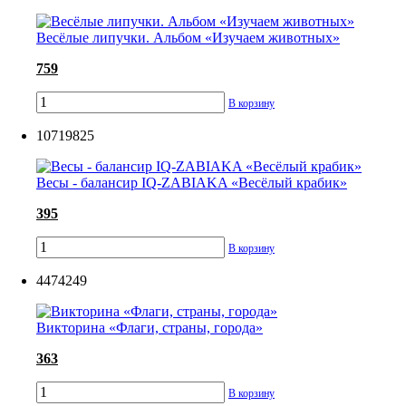
Весёлые липучки. Альбом «Изучаем животных»
759
В корзину
10719825
Весы - балансир IQ-ZABIAKA «Весёлый крабик»
395
В корзину
4474249
Викторина «Флаги, страны, города»
363
В корзину