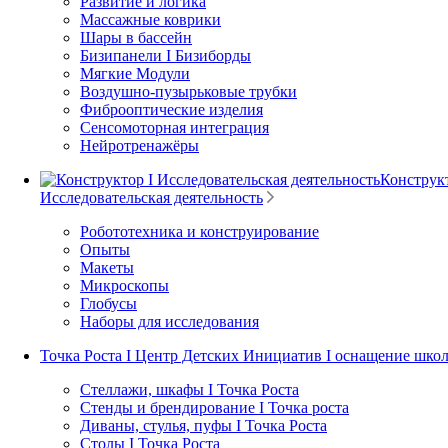
Развитие и логика
Массажные коврики
Шары в бассейн
Бизипанели I Бизиборды
Мягкие Модули
Воздушно-пузырьковые трубки
Фиброоптические изделия
Сенсомоторная интеграция
Нейротренажёры
Конструкт
Исследовательская деятельность
Робототехника и конструирование
Опыты
Макеты
Микроскопы
Глобусы
Наборы для исследования
Точка Роста I Центр Детских Инициатив I оснащение шко
Стеллажи, шкафы I Точка Роста
Стенды и брендирование I Точка роста
Диваны, стулья, пуфы I Точка Роста
Столы I Точка Роста