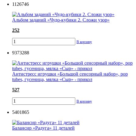
1126746
Альбом заданий «Чудо-кубики 2. Сложи узор»
252
В корзину
9373288
Антистресс игрушки «Большой сенсорный набор», pop
tubes, гусеница, мялка «Сыр» - прикол
527
В корзину
5401865
Балансир «Радуга» 11 деталей