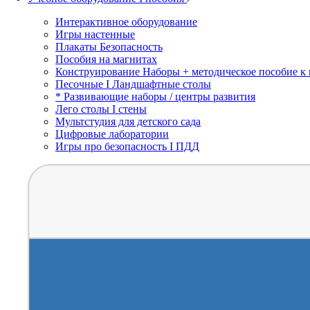
Интерактивное оборудование
Игры настенные
Плакаты Безопасность
Пособия на магнитах
Конструирование Наборы + методическое пособие к
Песочные I Ландшафтные столы
* Развивающие наборы / центры развития
Лего столы I стены
Мультстудия для детского сада
Цифровые лаборатории
Игры про безопасность I ПДД