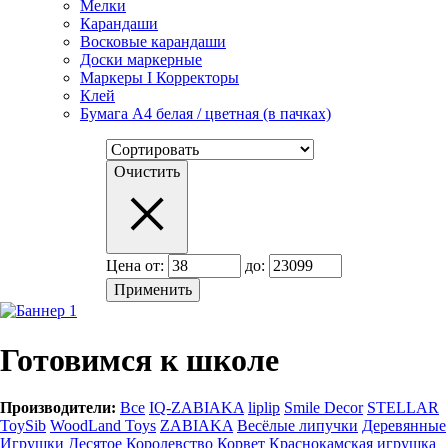
Мелки
Карандаши
Восковые карандаши
Доски маркерные
Маркеры I Корректоры
Клей
Бумага А4 белая / цветная (в пачках)
Очистить
Цена от:
до:
Готовимся к школе
Производители:
Все
IQ-ZABIAKA
liplip
Smile Decor
STELLAR
ToySib
WoodLand Toys
ZABIAKA
Весёлые липучки
Деревянные
Игрушки
Десятое Королевство
Корвет
Краснокамская игрушка