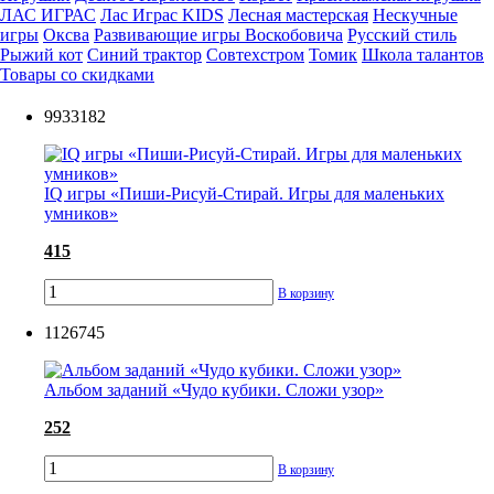
ЛАС ИГРАС
Лас Играс KIDS
Лесная мастерская
Нескучные
игры
Оксва
Развивающие игры Воскобовича
Русский стиль
Рыжий кот
Синий трактор
Совтехстром
Томик
Школа талантов
Товары со скидками
9933182
IQ игры «Пиши-Рисуй-Стирай. ‎Игры для маленьких
умников»
415
В корзину
1126745
Альбом заданий «Чудо кубики. Сложи узор»
252
В корзину