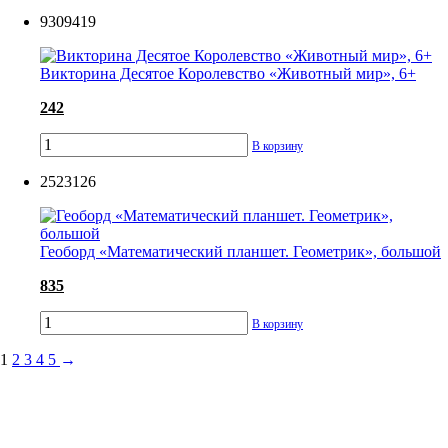
9309419
Викторина Десятое Королевство «Животный мир», 6+
242
В корзину
2523126
Геоборд «Математический планшет. Геометрик», большой
835
В корзину
1
2
3
4
5
→