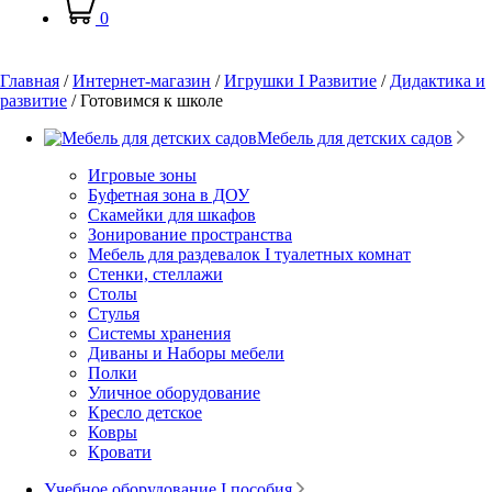
0
Главная
/
Интернет-магазин
/
Игрушки I Развитие
/
Дидактика и
развитие
/
Готовимся к школе
Мебель для детских садов
Игровые зоны
Буфетная зона в ДОУ
Скамейки для шкафов
Зонирование пространства
Мебель для раздевалок I туалетных комнат
Стенки, стеллажи
Столы
Стулья
Системы хранения
Диваны и Наборы мебели
Полки
Уличное оборудование
Кресло детское
Ковры
Кровати
Учебное оборудование I пособия