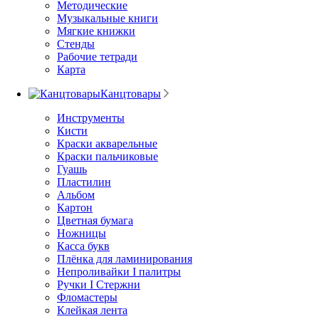
Методические
Музыкальные книги
Мягкие книжки
Стенды
Рабочие тетради
Карта
Канцтовары
Инструменты
Кисти
Краски акварельные
Краски пальчиковые
Гуашь
Пластилин
Альбом
Картон
Цветная бумага
Ножницы
Касса букв
Плёнка для ламинирования
Непроливайки I палитры
Ручки I Стержни
Фломастеры
Клейкая лента