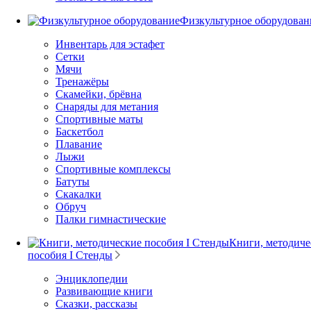
Физкультурное оборудован
Инвентарь для эстафет
Сетки
Мячи
Тренажёры
Скамейки, брёвна
Снаряды для метания
Спортивные маты
Баскетбол
Плавание
Лыжи
Спортивные комплексы
Батуты
Скакалки
Обруч
Палки гимнастические
Книги, методиче
пособия I Стенды
Энциклопедии
Развивающие книги
Сказки, рассказы